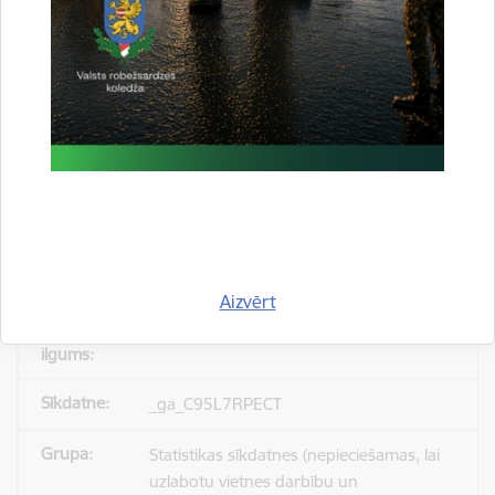
_gid
Statistikas sīkdatnes (nepieciešamas, lai
uzlabotu vietnes darbību un
pakalpojumus)
Reģistrē unikālu ID, kas tiek izmantots
statistisko datu iegūšanai par to, kā
apmeklētājs izmanto vietni.
Aizvērt
24 stundas
_ga_C95L7RPECT
Statistikas sīkdatnes (nepieciešamas, lai
uzlabotu vietnes darbību un