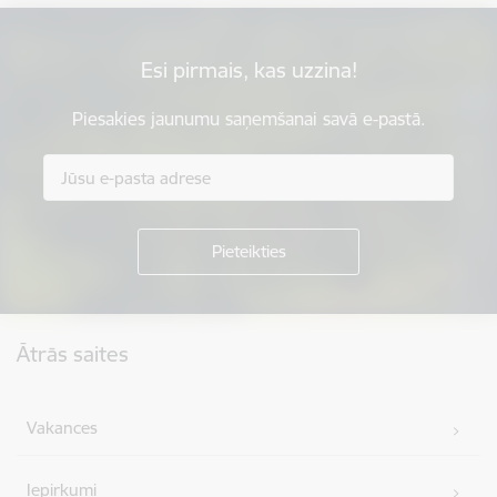
Esi pirmais, kas uzzina!
Piesakies jaunumu saņemšanai savā e-pastā.
Kājene
Ātrās saites
Vakances
Iepirkumi