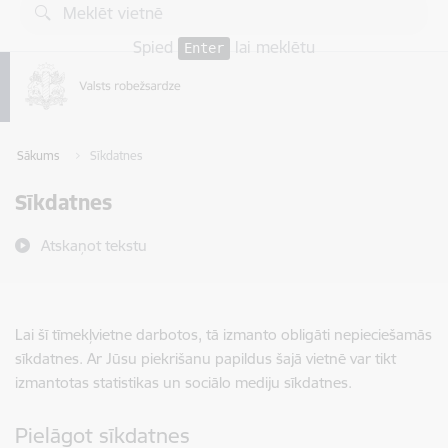
Pāriet uz lapas saturu
Spied
lai meklētu
Enter
Sākums
Sīkdatnes
Sīkdatnes
Atskaņot tekstu
Lai šī tīmekļvietne darbotos, tā izmanto obligāti nepieciešamās
sīkdatnes. Ar Jūsu piekrišanu papildus šajā vietnē var tikt
izmantotas statistikas un sociālo mediju sīkdatnes.
Pielāgot sīkdatnes