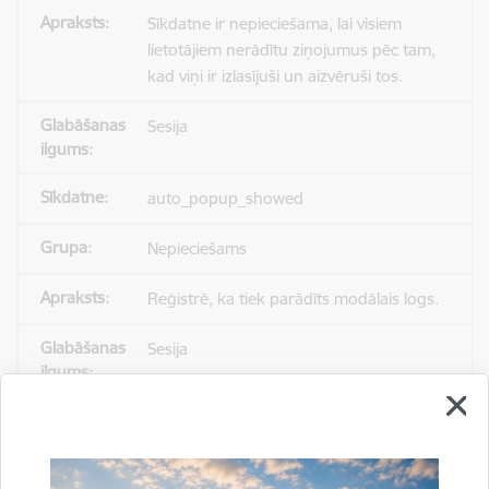
Sīkdatne ir nepieciešama, lai visiem
lietotājiem nerādītu ziņojumus pēc tam,
kad viņi ir izlasījuši un aizvēruši tos.
Sesija
auto_popup_showed
Nepieciešams
Reģistrē, ka tiek parādīts modālais logs.
Sesija
_ga
Statistikas sīkdatnes (nepieciešamas, lai