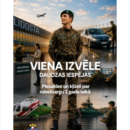
uzlabotu vietnes darbību un
pakalpojumus)
Reģistrē unikālu ID, kas tiek izmantots
statistisko datu iegūšanai par to, kā
apmeklētājs izmanto vietni.
2 gadi
_gat
Statistikas sīkdatnes (nepieciešamas, lai
uzlabotu vietnes darbību un
pakalpojumus)
Izmanto Google Analytics, lai samazinātu
pieprasījuma līmeni.
1 minūte