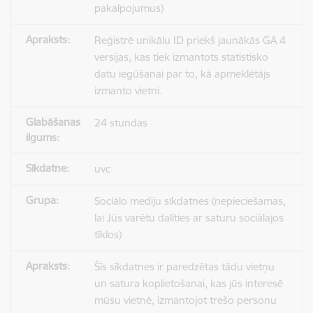
pakalpojumus)
Reģistrē unikālu ID priekš jaunākās GA 4
versijas, kas tiek izmantots statistisko
datu iegūšanai par to, kā apmeklētājs
izmanto vietni.
24 stundas
uvc
Sociālo mediju sīkdatnes (nepieciešamas,
lai Jūs varētu dalīties ar saturu sociālajos
tīklos)
Šīs sīkdatnes ir paredzētas tādu vietņu
un satura koplietošanai, kas jūs interesē
mūsu vietnē, izmantojot trešo personu