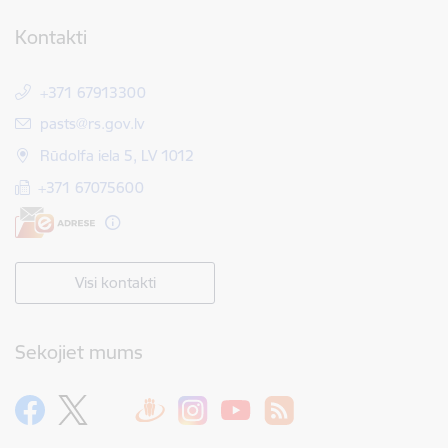
Kontakti
+371 67913300
E-pasts:
pasts@rs.gov.lv
Rūdolfa iela 5, LV 1012
+371 67075600
Visi kontakti
Sekojiet mums