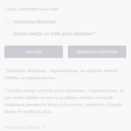
Lūdzu, atzīmējiet savu izvēli:
Statistikas sīkdatnes
*
Sociālo mediju un trešo pušu sīkdatnes
**
Noraidīt
Apstiprināt atzīmētās
*
Statistikas sīkdatnes - nepieciešamas, lai uzlabotu vietnes
darbību un pakalpojumus.
**
Sociālo mediju un trešo pušu sīkdatnes - nepieciešamas, lai
Jūs varētu dalīties ar saturu sociālajos medijos vai skatīt
mājaslapai pievienoto trešo pušu saturu, piemēram, Google
Maps, PowerBI vai citus.
Privātuma politika