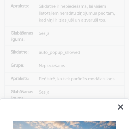
Sīkdatne ir nepieciešama, lai visiem
lietotājiem nerādītu ziņojumus pēc tam,
kad viņi ir izlasījuši un aizvēruši tos.
Sesija
auto_popup_showed
Nepieciešams
Reģistrē, ka tiek parādīts modālais logs.
Sesija
_ga
Statistikas sīkdatnes (nepieciešamas, lai