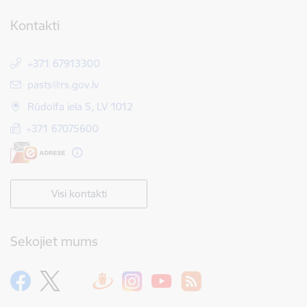
Kontakti
+371 67913300
E-pasts:
pasts@rs.gov.lv
Rūdolfa iela 5, LV 1012
+371 67075600
Visi kontakti
Sekojiet mums