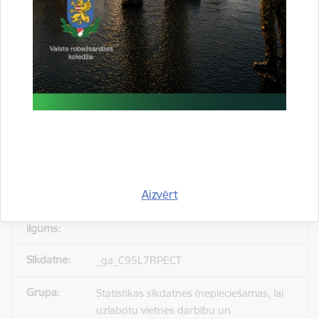
_gid
Statistikas sīkdatnes (nepieciešamas, lai
uzlabotu vietnes darbību un
pakalpojumus)
Reģistrē unikālu ID, kas tiek izmantots
statistisko datu iegūšanai par to, kā
apmeklētājs izmanto vietni.
Aizvērt
24 stundas
_ga_C95L7RPECT
Statistikas sīkdatnes (nepieciešamas, lai
uzlabotu vietnes darbību un