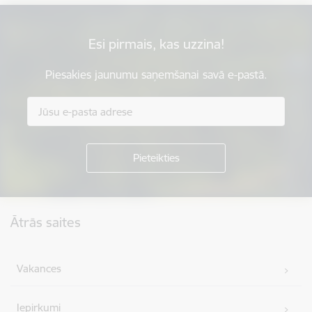
Esi pirmais, kas uzzina!
Piesakies jaunumu saņemšanai savā e-pastā.
Kājene
Ātrās saites
Vakances
Iepirkumi