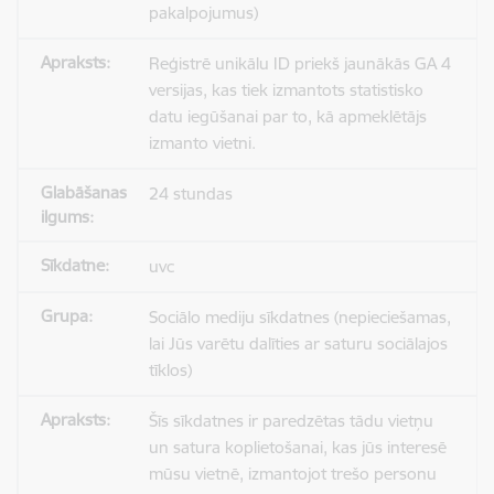
pakalpojumus)
Reģistrē unikālu ID priekš jaunākās GA 4
versijas, kas tiek izmantots statistisko
datu iegūšanai par to, kā apmeklētājs
izmanto vietni.
24 stundas
uvc
Sociālo mediju sīkdatnes (nepieciešamas,
lai Jūs varētu dalīties ar saturu sociālajos
tīklos)
Šīs sīkdatnes ir paredzētas tādu vietņu
un satura koplietošanai, kas jūs interesē
mūsu vietnē, izmantojot trešo personu