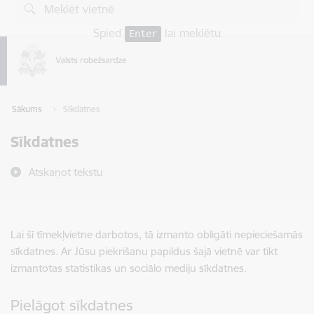
Pāriet uz lapas saturu
Spied
lai meklētu
Enter
Sākums
Sīkdatnes
Sīkdatnes
Atskaņot tekstu
Lai šī tīmekļvietne darbotos, tā izmanto obligāti nepieciešamās
sīkdatnes. Ar Jūsu piekrišanu papildus šajā vietnē var tikt
izmantotas statistikas un sociālo mediju sīkdatnes.
Pielāgot sīkdatnes