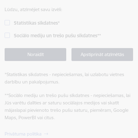
Lūdzu, atzīmējiet savu izvēli:
Statistikas sīkdatnes
*
Sociālo mediju un trešo pušu sīkdatnes
**
Noraidīt
Apstiprināt atzīmētās
*
Statistikas sīkdatnes - nepieciešamas, lai uzlabotu vietnes
darbību un pakalpojumus.
**
Sociālo mediju un trešo pušu sīkdatnes - nepieciešamas, lai
Jūs varētu dalīties ar saturu sociālajos medijos vai skatīt
mājaslapai pievienoto trešo pušu saturu, piemēram, Google
Maps, PowerBI vai citus.
Privātuma politika