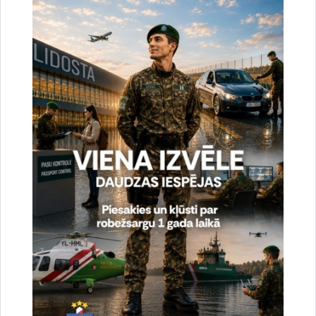
uzlabotu vietnes darbību un
pakalpojumus)
Reģistrē unikālu ID, kas tiek izmantots
statistisko datu iegūšanai par to, kā
apmeklētājs izmanto vietni.
2 gadi
_gat
Statistikas sīkdatnes (nepieciešamas, lai
uzlabotu vietnes darbību un
pakalpojumus)
Izmanto Google Analytics, lai samazinātu
pieprasījuma līmeni.
1 minūte