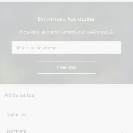
Esi pirmais, kas uzzina!
Piesakies jaunumu saņemšanai savā e-pastā.
Kājene
Ātrās saites
Vakances
Iepirkumi