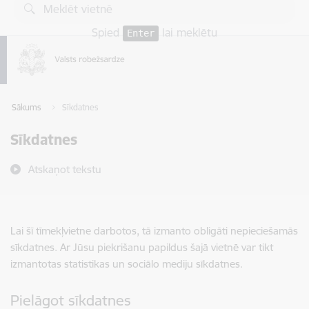
Pāriet uz lapas saturu
Spied
lai meklētu
Enter
Sākums
Sīkdatnes
Sīkdatnes
Atskaņot tekstu
Lai šī tīmekļvietne darbotos, tā izmanto obligāti nepieciešamās
sīkdatnes. Ar Jūsu piekrišanu papildus šajā vietnē var tikt
izmantotas statistikas un sociālo mediju sīkdatnes.
Pielāgot sīkdatnes