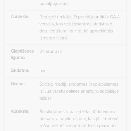
pakalpojumus)
Reģistrē unikālu ID priekš jaunākās GA 4
versijas, kas tiek izmantots statistisko
datu iegūšanai par to, kā apmeklētājs
izmanto vietni.
24 stundas
uvc
Sociālo mediju sīkdatnes (nepieciešamas,
lai Jūs varētu dalīties ar saturu sociālajos
tīklos)
Šīs sīkdatnes ir paredzētas tādu vietņu
un satura koplietošanai, kas jūs interesē
mūsu vietnē, izmantojot trešo personu