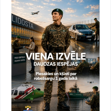
uzlabotu vietnes darbību un
pakalpojumus)
Reģistrē unikālu ID, kas tiek izmantots
statistisko datu iegūšanai par to, kā
apmeklētājs izmanto vietni.
2 gadi
_gat
Statistikas sīkdatnes (nepieciešamas, lai
uzlabotu vietnes darbību un
pakalpojumus)
Izmanto Google Analytics, lai samazinātu
pieprasījuma līmeni.
1 minūte