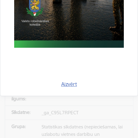
_gid
Statistikas sīkdatnes (nepieciešamas, lai
uzlabotu vietnes darbību un
pakalpojumus)
Reģistrē unikālu ID, kas tiek izmantots
statistisko datu iegūšanai par to, kā
apmeklētājs izmanto vietni.
Aizvērt
24 stundas
_ga_C95L7RPECT
Statistikas sīkdatnes (nepieciešamas, lai
uzlabotu vietnes darbību un