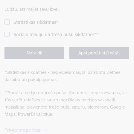
Lūdzu, atzīmējiet savu izvēli:
Statistikas sīkdatnes
*
Sociālo mediju un trešo pušu sīkdatnes
**
Noraidīt
Apstiprināt atzīmētās
*
Statistikas sīkdatnes - nepieciešamas, lai uzlabotu vietnes
darbību un pakalpojumus.
**
Sociālo mediju un trešo pušu sīkdatnes - nepieciešamas, lai
Jūs varētu dalīties ar saturu sociālajos medijos vai skatīt
mājaslapai pievienoto trešo pušu saturu, piemēram, Google
Maps, PowerBI vai citus.
Privātuma politika