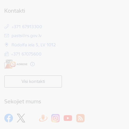
Kontakti
+371 67913300
E-pasts:
pasts@rs.gov.lv
Rūdolfa iela 5, LV 1012
+371 67075600
Visi kontakti
Sekojiet mums