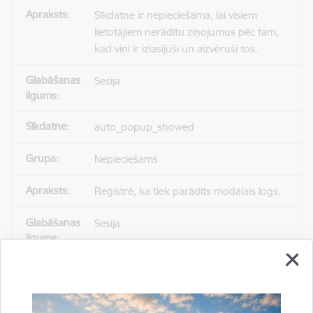
Sīkdatne ir nepieciešama, lai visiem
lietotājiem nerādītu ziņojumus pēc tam,
kad viņi ir izlasījuši un aizvēruši tos.
Sesija
auto_popup_showed
Nepieciešams
Reģistrē, ka tiek parādīts modālais logs.
Sesija
_ga
Statistikas sīkdatnes (nepieciešamas, lai