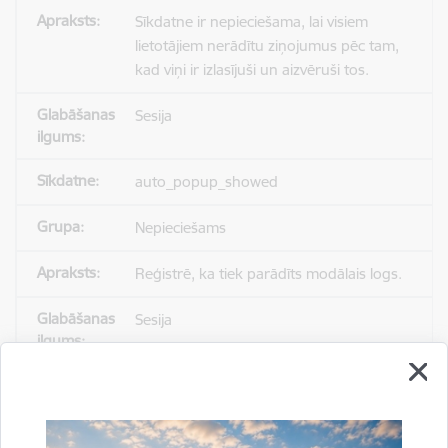
Sīkdatne ir nepieciešama, lai visiem
lietotājiem nerādītu ziņojumus pēc tam,
kad viņi ir izlasījuši un aizvēruši tos.
Sesija
auto_popup_showed
Nepieciešams
Reģistrē, ka tiek parādīts modālais logs.
Sesija
_ga
Statistikas sīkdatnes (nepieciešamas, lai