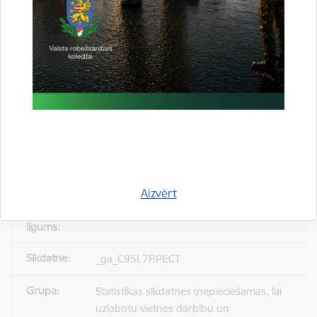
_gid
Statistikas sīkdatnes (nepieciešamas, lai
uzlabotu vietnes darbību un
pakalpojumus)
Reģistrē unikālu ID, kas tiek izmantots
statistisko datu iegūšanai par to, kā
apmeklētājs izmanto vietni.
Aizvērt
24 stundas
_ga_C95L7RPECT
Statistikas sīkdatnes (nepieciešamas, lai
uzlabotu vietnes darbību un