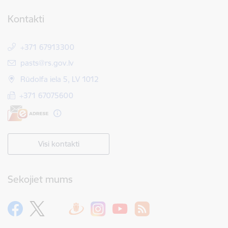
Kontakti
+371 67913300
E-pasts:
pasts@rs.gov.lv
Rūdolfa iela 5, LV 1012
+371 67075600
Visi kontakti
Sekojiet mums