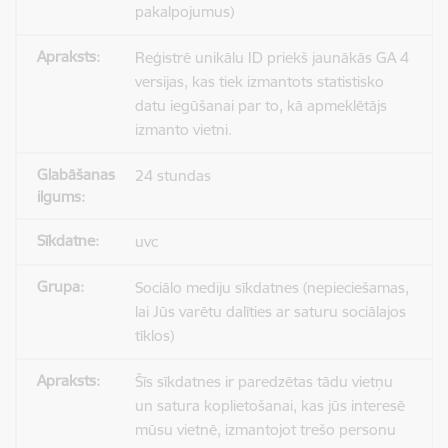
pakalpojumus)
Reģistrē unikālu ID priekš jaunākās GA 4
versijas, kas tiek izmantots statistisko
datu iegūšanai par to, kā apmeklētājs
izmanto vietni.
24 stundas
uvc
Sociālo mediju sīkdatnes (nepieciešamas,
lai Jūs varētu dalīties ar saturu sociālajos
tīklos)
Šīs sīkdatnes ir paredzētas tādu vietņu
un satura koplietošanai, kas jūs interesē
mūsu vietnē, izmantojot trešo personu