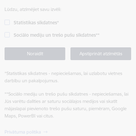
Lūdzu, atzīmējiet savu izvēli:
Statistikas sīkdatnes
*
Sociālo mediju un trešo pušu sīkdatnes
**
Noraidīt
Apstiprināt atzīmētās
*
Statistikas sīkdatnes - nepieciešamas, lai uzlabotu vietnes
darbību un pakalpojumus.
**
Sociālo mediju un trešo pušu sīkdatnes - nepieciešamas, lai
Jūs varētu dalīties ar saturu sociālajos medijos vai skatīt
mājaslapai pievienoto trešo pušu saturu, piemēram, Google
Maps, PowerBI vai citus.
Privātuma politika