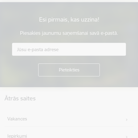
Esi pirmais, kas uzzina!
Piesakies jaunumu saņemšanai savā e-pastā.
Kājene
Ātrās saites
Vakances
Iepirkumi