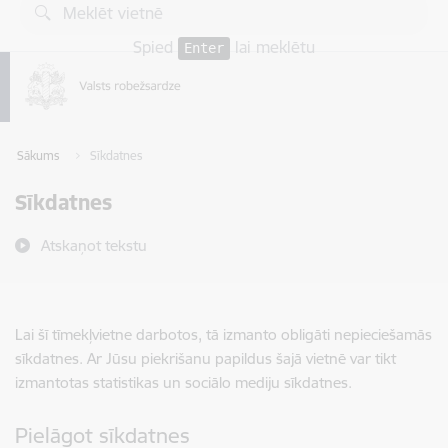
Pāriet uz lapas saturu
Spied
lai meklētu
Enter
Sākums
Sīkdatnes
Sīkdatnes
Atskaņot tekstu
Lai šī tīmekļvietne darbotos, tā izmanto obligāti nepieciešamās
sīkdatnes. Ar Jūsu piekrišanu papildus šajā vietnē var tikt
izmantotas statistikas un sociālo mediju sīkdatnes.
Pielāgot sīkdatnes