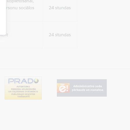
ura koplietošanai,
o personu sociālos
24 stundas
tent
24 stundas