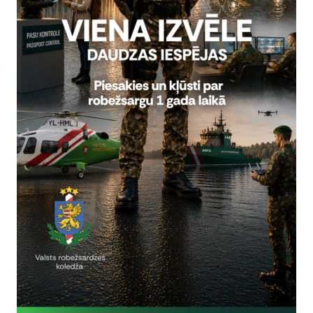
Reģistrē, ka tiek parādīts modālais logs.
nepieciešamas,
Reģistrē unikālu ID, kas tiek izmantots statist
arbību un
par to, kā apmeklētājs izmanto vietni.
nepieciešamas,
arbību un
Izmanto Google Analytics, lai samazinātu piep
nepieciešamas,
Reģistrē unikālu ID, kas tiek izmantots statist
arbību un
par to, kā apmeklētājs izmanto vietni.
nepieciešamas,
Reģistrē unikālu ID priekš jaunākās GA 4 versij
arbību un
izmantots statistisko datu iegūšanai par to, k
izmanto vietni.