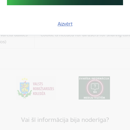
es
Šīs sīkdatnes ir paredzētas tādu vietņu un sat
varētu dalīties
kas jūs interesē mūsu vietnē, izmantojot treš
los)
tīklus vai citas vietnes.
Aizvērt
es
varētu dalīties
Cookie is needed for all users for sharing con
los)
Vai šī informācija bija noderīga?