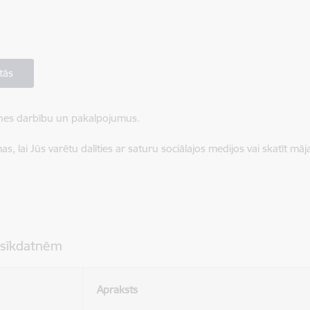
tās
ietnes darbību un pakalpojumus.
, lai Jūs varētu dalīties ar saturu sociālajos medijos vai skatīt mā
 sīkdatnēm
Apraksts