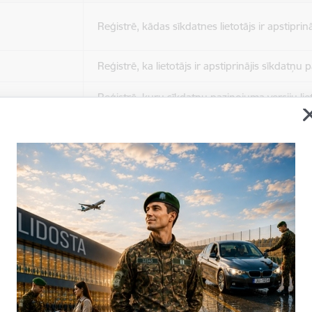
Reģistrē, kādas sīkdatnes lietotājs ir apstiprinā
Reģistrē, ka lietotājs ir apstiprinājis sīkdatņu
Reģistrē, kuru sīkdatņu paziņojuma versiju liet
apstiprinājis.
Nepieciešams tikai satura administratoriem, lai
Sesijas uzturēšana no slodzes dalīšanas viedo
Drošības politikas sesija.
Sīkdatne ir nepieciešama, lai visiem lietotājiem
ziņojumus pēc tam, kad viņi ir izlasījuši un aizv
Sīkdatne ir nepieciešama, lai visiem lietotājiem
ziņojumus pēc tam, kad viņi ir izlasījuši un aizv