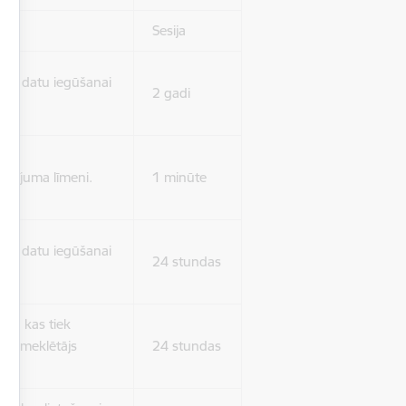
Sesija
isko datu iegūšanai
2 gadi
rasījuma līmeni.
1 minūte
isko datu iegūšanai
24 stundas
as, kas tiek
ā apmeklētājs
24 stundas