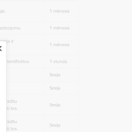
jis.
1 mēnesis
 paziņojumu.
1 mēnesis
otājs ir
1 mēnesis
 autentificētos.
1 stunda
kļa.
Sesija
Sesija
 nerādītu
Sesija
ēruši tos.
 nerādītu
Sesija
ēruši tos.