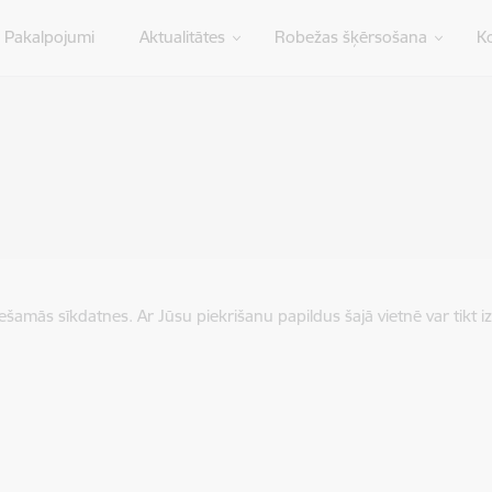
Pakalpojumi
Aktualitātes
Robežas šķērsošana
Ko
iešamās sīkdatnes. Ar Jūsu piekrišanu papildus šajā vietnē var tikt i