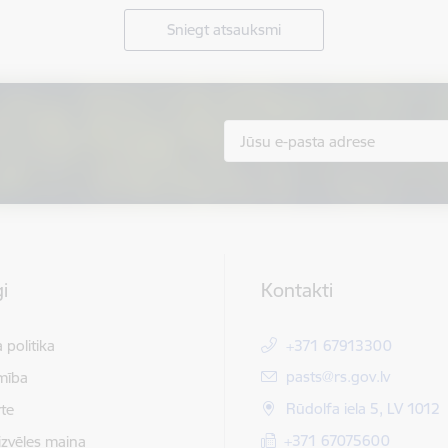
Sniegt atsauksmi
i
Kontakti
 politika
+371 67913300
E-pasts:
pasts@rs.gov.lv
mība
Rūdolfa iela 5, LV 1012
te
+371 67075600
izvēles maiņa