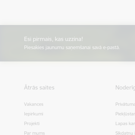
Esi pirmais, kas uzzina!
Piesakies jaunumu saņemšanai savā e-pastā.
Kājene
Ātrās saites
Noderīg
Vakances
Privātuma
Iepirkumi
Piekļūsta
Projekti
Lapas kar
Par mums
Sīkdatņu 