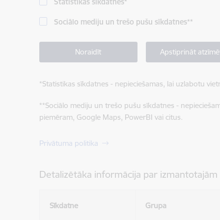
Statistikas sīkdatnes
*
Sociālo mediju un trešo pušu sīkdatnes
**
Noraidīt
Apstiprināt atzīmē
*
Statistikas sīkdatnes - nepieciešamas, lai uzlabotu v
**
Sociālo mediju un trešo pušu sīkdatnes - nepieciešamas
piemēram, Google Maps, PowerBI vai citus.
Privātuma politika
Detalizētāka informācija par izmantotajām
Sīkdatne
Grupa