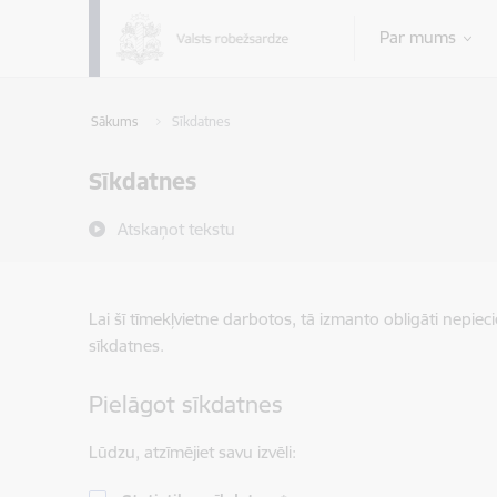
Pāriet uz lapas saturu
Par mums
Sākums
Sīkdatnes
Sīkdatnes
Atskaņot tekstu
Lai šī tīmekļvietne darbotos, tā izmanto obligāti nepiec
sīkdatnes.
Pielāgot sīkdatnes
Lūdzu, atzīmējiet savu izvēli: