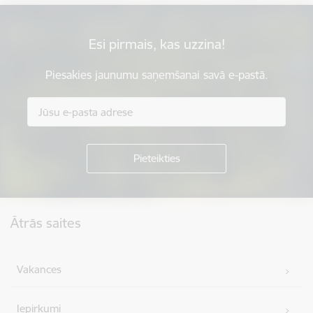
Esi pirmais, kas uzzina!
Piesakies jaunumu saņemšanai savā e-pastā.
Kājene
Ātrās saites
Vakances
Iepirkumi