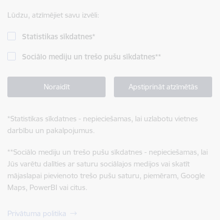
Lūdzu, atzīmējiet savu izvēli:
Statistikas sīkdatnes
*
Sociālo mediju un trešo pušu sīkdatnes
**
Noraidīt
Apstiprināt atzīmētās
*
Statistikas sīkdatnes - nepieciešamas, lai uzlabotu vietnes
darbību un pakalpojumus.
**
Sociālo mediju un trešo pušu sīkdatnes - nepieciešamas, lai
Jūs varētu dalīties ar saturu sociālajos medijos vai skatīt
mājaslapai pievienoto trešo pušu saturu, piemēram, Google
Maps, PowerBI vai citus.
Privātuma politika