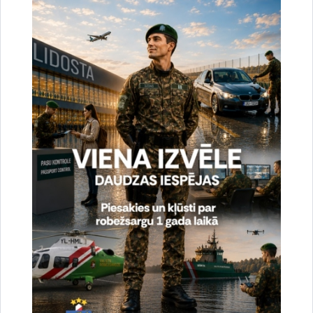
uzlabotu vietnes darbību un
pakalpojumus)
Reģistrē unikālu ID, kas tiek izmantots
statistisko datu iegūšanai par to, kā
apmeklētājs izmanto vietni.
2 gadi
_gat
Statistikas sīkdatnes (nepieciešamas, lai
uzlabotu vietnes darbību un
pakalpojumus)
Izmanto Google Analytics, lai samazinātu
pieprasījuma līmeni.
1 minūte