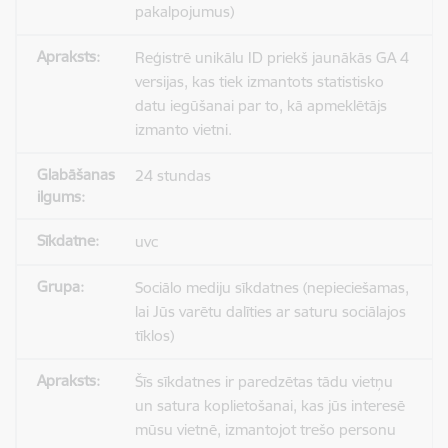
pakalpojumus)
Reģistrē unikālu ID priekš jaunākās GA 4
versijas, kas tiek izmantots statistisko
datu iegūšanai par to, kā apmeklētājs
izmanto vietni.
24 stundas
uvc
Sociālo mediju sīkdatnes (nepieciešamas,
lai Jūs varētu dalīties ar saturu sociālajos
tīklos)
Šīs sīkdatnes ir paredzētas tādu vietņu
un satura koplietošanai, kas jūs interesē
mūsu vietnē, izmantojot trešo personu