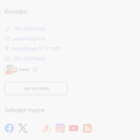
Kontakti
+371 67913300
E-pasts:
pasts@rs.gov.lv
Rūdolfa iela 5, LV 1012
+371 67075600
Visi kontakti
Sekojiet mums