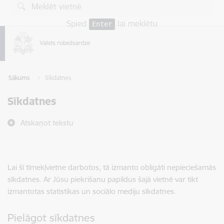
Pāriet uz lapas saturu
Spied
lai meklētu
Enter
Sākums
Sīkdatnes
Sīkdatnes
Atskaņot tekstu
Lai šī tīmekļvietne darbotos, tā izmanto obligāti nepieciešamās
sīkdatnes. Ar Jūsu piekrišanu papildus šajā vietnē var tikt
izmantotas statistikas un sociālo mediju sīkdatnes.
Pielāgot sīkdatnes