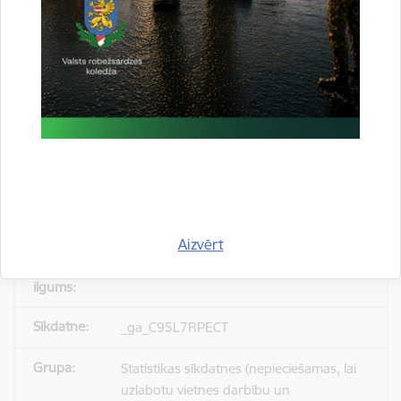
_gid
Statistikas sīkdatnes (nepieciešamas, lai
uzlabotu vietnes darbību un
pakalpojumus)
Reģistrē unikālu ID, kas tiek izmantots
statistisko datu iegūšanai par to, kā
apmeklētājs izmanto vietni.
Aizvērt
24 stundas
_ga_C95L7RPECT
Statistikas sīkdatnes (nepieciešamas, lai
uzlabotu vietnes darbību un