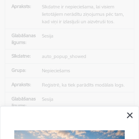
Sīkdatne ir nepieciešama, lai visiem
lietotājiem nerādītu ziņojumus pēc tam,
kad viņi ir izlasījuši un aizvēruši tos.
Sesija
auto_popup_showed
Nepieciešams
Reģistrē, ka tiek parādīts modālais logs.
Sesija
_ga
Statistikas sīkdatnes (nepieciešamas, lai