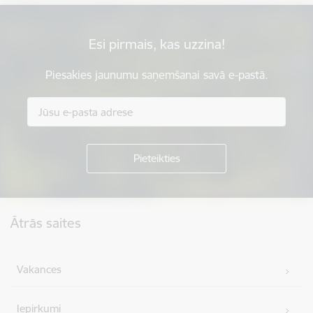
Esi pirmais, kas uzzina!
Piesakies jaunumu saņemšanai savā e-pastā.
Kājene
Ātrās saites
Vakances
Iepirkumi