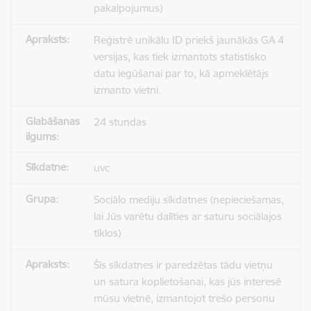
pakalpojumus)
Reģistrē unikālu ID priekš jaunākās GA 4
versijas, kas tiek izmantots statistisko
datu iegūšanai par to, kā apmeklētājs
izmanto vietni.
24 stundas
uvc
Sociālo mediju sīkdatnes (nepieciešamas,
lai Jūs varētu dalīties ar saturu sociālajos
tīklos)
Šīs sīkdatnes ir paredzētas tādu vietņu
un satura koplietošanai, kas jūs interesē
mūsu vietnē, izmantojot trešo personu