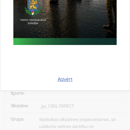
_gid
Statistikas sīkdatnes (nepieciešamas, lai
uzlabotu vietnes darbību un
pakalpojumus)
Reģistrē unikālu ID, kas tiek izmantots
statistisko datu iegūšanai par to, kā
apmeklētājs izmanto vietni.
Aizvērt
24 stundas
_ga_C95L7RPECT
Statistikas sīkdatnes (nepieciešamas, lai
uzlabotu vietnes darbību un