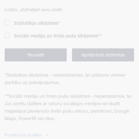
Lūdzu, atzīmējiet savu izvēli:
Statistikas sīkdatnes
*
Sociālo mediju un trešo pušu sīkdatnes
**
Noraidīt
Apstiprināt atzīmētās
*
Statistikas sīkdatnes - nepieciešamas, lai uzlabotu vietnes
darbību un pakalpojumus.
**
Sociālo mediju un trešo pušu sīkdatnes - nepieciešamas, lai
Jūs varētu dalīties ar saturu sociālajos medijos vai skatīt
mājaslapai pievienoto trešo pušu saturu, piemēram, Google
Maps, PowerBI vai citus.
Privātuma politika