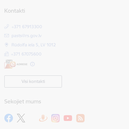
Kontakti
+371 67913300
E-pasts:
pasts@rs.gov.lv
Rūdolfa iela 5, LV 1012
+371 67075600
Visi kontakti
Sekojiet mums