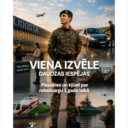
uzlabotu vietnes darbību un
pakalpojumus)
Reģistrē unikālu ID, kas tiek izmantots
statistisko datu iegūšanai par to, kā
apmeklētājs izmanto vietni.
2 gadi
_gat
Statistikas sīkdatnes (nepieciešamas, lai
uzlabotu vietnes darbību un
pakalpojumus)
Izmanto Google Analytics, lai samazinātu
pieprasījuma līmeni.
1 minūte