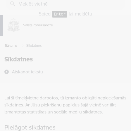
Pāriet uz lapas saturu
Spied
lai meklētu
Enter
Sākums
Sīkdatnes
Sīkdatnes
Atskaņot tekstu
Lai šī tīmekļvietne darbotos, tā izmanto obligāti nepieciešamās
sīkdatnes. Ar Jūsu piekrišanu papildus šajā vietnē var tikt
izmantotas statistikas un sociālo mediju sīkdatnes.
Pielāgot sīkdatnes