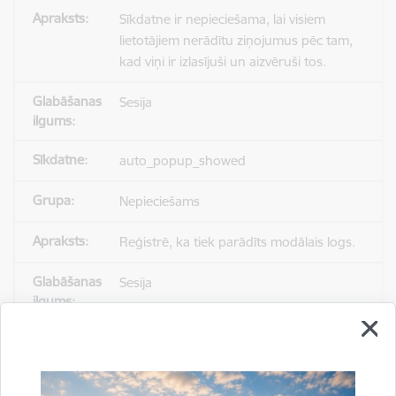
Sīkdatne ir nepieciešama, lai visiem
lietotājiem nerādītu ziņojumus pēc tam,
kad viņi ir izlasījuši un aizvēruši tos.
Sesija
auto_popup_showed
Nepieciešams
Reģistrē, ka tiek parādīts modālais logs.
Sesija
_ga
Statistikas sīkdatnes (nepieciešamas, lai