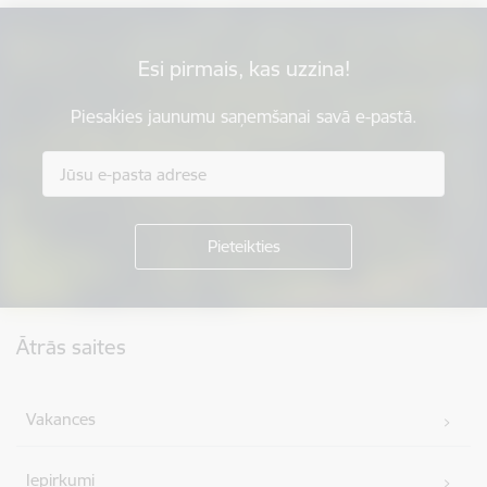
Esi pirmais, kas uzzina!
Piesakies jaunumu saņemšanai savā e-pastā.
Kājene
Ātrās saites
Vakances
Iepirkumi