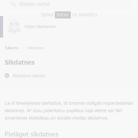
Pāriet uz lapas saturu
Spied
lai meklētu
Enter
Sākums
Sīkdatnes
Sīkdatnes
Atskaņot tekstu
Lai šī tīmekļvietne darbotos, tā izmanto obligāti nepieciešamās
sīkdatnes. Ar Jūsu piekrišanu papildus šajā vietnē var tikt
izmantotas statistikas un sociālo mediju sīkdatnes.
Pielāgot sīkdatnes