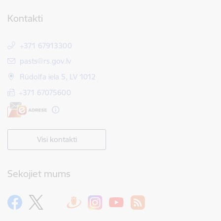
Kontakti
+371 67913300
E-pasts:
pasts@rs.gov.lv
Rūdolfa iela 5, LV 1012
+371 67075600
Visi kontakti
Sekojiet mums