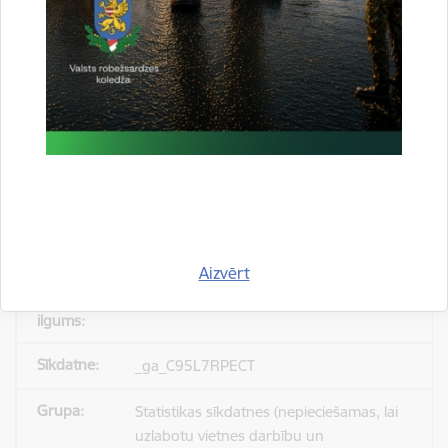
_gid
Statistikas sīkdatnes (nepieciešamas, lai
uzlabotu vietnes darbību un
pakalpojumus)
Reģistrē unikālu ID, kas tiek izmantots
statistisko datu iegūšanai par to, kā
apmeklētājs izmanto vietni.
Aizvērt
24 stundas
_ga_C95L7RPECT
Statistikas sīkdatnes (nepieciešamas, lai
uzlabotu vietnes darbību un