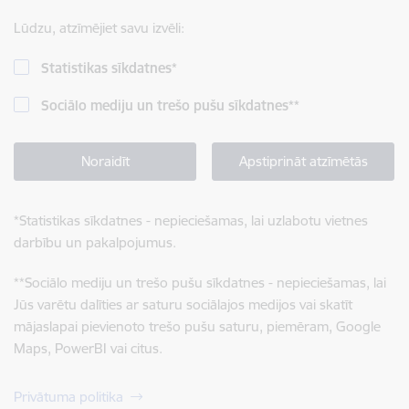
Lūdzu, atzīmējiet savu izvēli:
Statistikas sīkdatnes
*
Sociālo mediju un trešo pušu sīkdatnes
**
Noraidīt
Apstiprināt atzīmētās
*
Statistikas sīkdatnes - nepieciešamas, lai uzlabotu vietnes
darbību un pakalpojumus.
**
Sociālo mediju un trešo pušu sīkdatnes - nepieciešamas, lai
Jūs varētu dalīties ar saturu sociālajos medijos vai skatīt
mājaslapai pievienoto trešo pušu saturu, piemēram, Google
Maps, PowerBI vai citus.
Privātuma politika