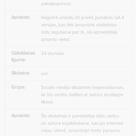
pakalpojumus)
Reģistrē unikālu ID priekš jaunākās GA 4
versijas, kas tiek izmantots statistisko
datu iegūšanai par to, kā apmeklētājs
izmanto vietni.
24 stundas
uvc
Sociālo mediju sīkdatnes (nepieciešamas,
lai Jūs varētu dalīties ar saturu sociālajos
tīklos)
Šīs sīkdatnes ir paredzētas tādu vietņu
un satura koplietošanai, kas jūs interesē
mūsu vietnē, izmantojot trešo personu