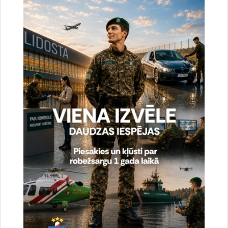
uzlabotu vietnes darbību un
pakalpojumus)
Reģistrē unikālu ID, kas tiek izmantots
statistisko datu iegūšanai par to, kā
apmeklētājs izmanto vietni.
2 gadi
_gat
Statistikas sīkdatnes (nepieciešamas, lai
uzlabotu vietnes darbību un
pakalpojumus)
Izmanto Google Analytics, lai samazinātu
pieprasījuma līmeni.
1 minūte