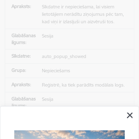
Sīkdatne ir nepieciešama, lai visiem
lietotājiem nerādītu ziņojumus pēc tam,
kad viņi ir izlasījuši un aizvēruši tos.
Sesija
auto_popup_showed
Nepieciešams
Reģistrē, ka tiek parādīts modālais logs.
Sesija
_ga
Statistikas sīkdatnes (nepieciešamas, lai