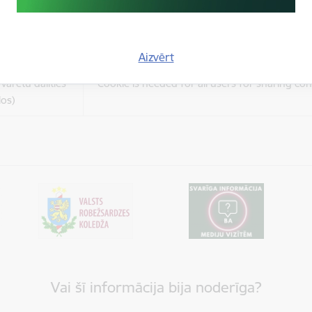
es
Šīs sīkdatnes ir paredzētas tādu vietņu un sat
varētu dalīties
kas jūs interesē mūsu vietnē, izmantojot treš
los)
tīklus vai citas vietnes.
Aizvērt
es
varētu dalīties
Cookie is needed for all users for sharing con
los)
Vai šī informācija bija noderīga?