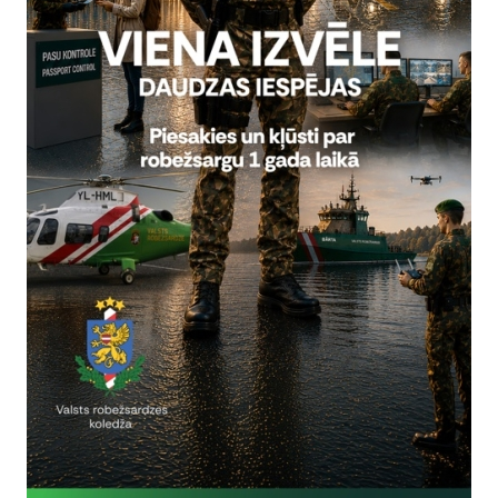
Reģistrē, ka tiek parādīts modālais logs.
nepieciešamas,
Reģistrē unikālu ID, kas tiek izmantots statist
arbību un
par to, kā apmeklētājs izmanto vietni.
nepieciešamas,
arbību un
Izmanto Google Analytics, lai samazinātu piep
nepieciešamas,
Reģistrē unikālu ID, kas tiek izmantots statist
arbību un
par to, kā apmeklētājs izmanto vietni.
nepieciešamas,
Reģistrē unikālu ID priekš jaunākās GA 4 versij
arbību un
izmantots statistisko datu iegūšanai par to, k
izmanto vietni.