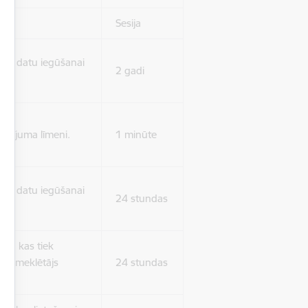
Sesija
isko datu iegūšanai
2 gadi
rasījuma līmeni.
1 minūte
isko datu iegūšanai
24 stundas
as, kas tiek
ā apmeklētājs
24 stundas