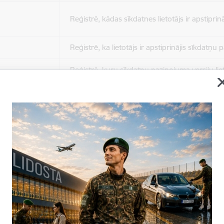
Reģistrē, kādas sīkdatnes lietotājs ir apstiprinā
Reģistrē, ka lietotājs ir apstiprinājis sīkdatņu
Reģistrē, kuru sīkdatņu paziņojuma versiju liet
apstiprinājis.
Nepieciešams tikai satura administratoriem, lai
Sesijas uzturēšana no slodzes dalīšanas viedo
Drošības politikas sesija.
Sīkdatne ir nepieciešama, lai visiem lietotājiem
ziņojumus pēc tam, kad viņi ir izlasījuši un aizv
Sīkdatne ir nepieciešama, lai visiem lietotājiem
ziņojumus pēc tam, kad viņi ir izlasījuši un aizv