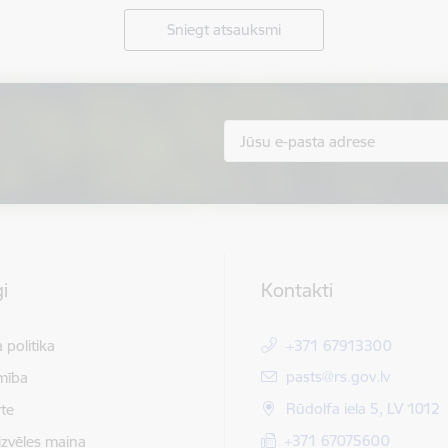
Sniegt atsauksmi
i
Kontakti
 politika
+371 67913300
E-pasts:
pasts@rs.gov.lv
mība
Rūdolfa iela 5, LV 1012
te
+371 67075600
izvēles maiņa