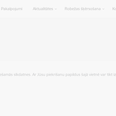
Pakalpojumi
Aktualitātes
Robežas šķērsošana
Ko
iešamās sīkdatnes. Ar Jūsu piekrišanu papildus šajā vietnē var tikt i