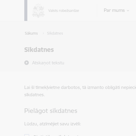
Pāriet uz lapas saturu
Par mums
Sākums
Sīkdatnes
Sīkdatnes
Atskaņot tekstu
Lai šī tīmekļvietne darbotos, tā izmanto obligāti nepiec
sīkdatnes.
Pielāgot sīkdatnes
Lūdzu, atzīmējiet savu izvēli: