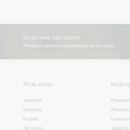
Esi pirmais, kas uzzina!
Piesakies jaunumu saņemšanai savā e-pastā.
Kājene
Ātrās saites
Noderīg
Vakances
Privātuma
Iepirkumi
Piekļūsta
Projekti
Lapas kar
Par mums
Sīkdatņu 