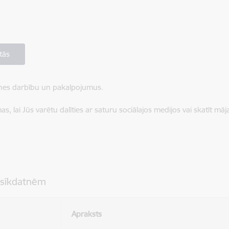
tās
ietnes darbību un pakalpojumus.
, lai Jūs varētu dalīties ar saturu sociālajos medijos vai skatīt mā
 sīkdatnēm
Apraksts