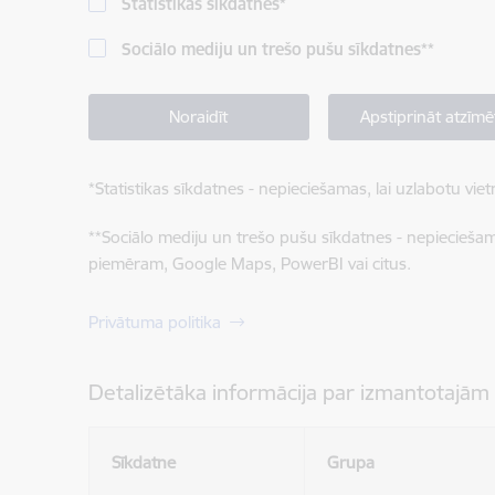
Statistikas sīkdatnes
*
Sociālo mediju un trešo pušu sīkdatnes
**
Noraidīt
Apstiprināt atzīmē
*
Statistikas sīkdatnes - nepieciešamas, lai uzlabotu v
**
Sociālo mediju un trešo pušu sīkdatnes - nepieciešamas
piemēram, Google Maps, PowerBI vai citus.
Privātuma politika
Detalizētāka informācija par izmantotajām
Sīkdatne
Grupa