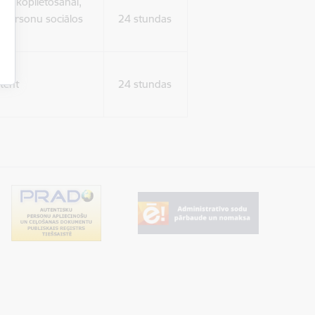
ura koplietošanai,
o personu sociālos
24 stundas
tent
24 stundas