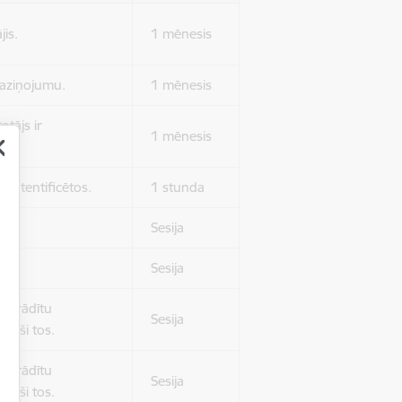
jis.
1 mēnesis
 paziņojumu.
1 mēnesis
otājs ir
1 mēnesis
 autentificētos.
1 stunda
kļa.
Sesija
Sesija
 nerādītu
Sesija
ēruši tos.
 nerādītu
Sesija
ēruši tos.