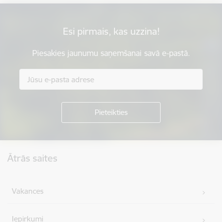
Esi pirmais, kas uzzina!
Piesakies jaunumu saņemšanai savā e-pastā.
Kājene
Ātrās saites
Vakances
Iepirkumi