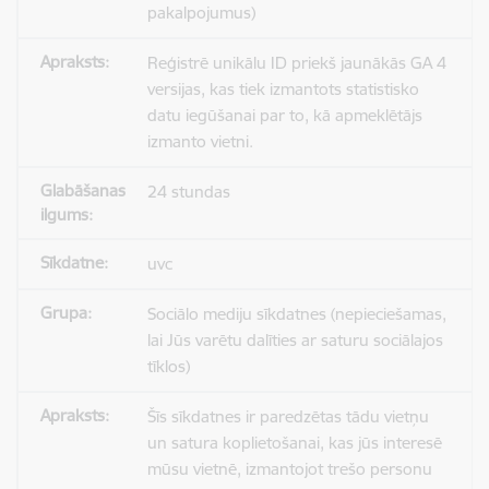
pakalpojumus)
Reģistrē unikālu ID priekš jaunākās GA 4
versijas, kas tiek izmantots statistisko
datu iegūšanai par to, kā apmeklētājs
izmanto vietni.
24 stundas
uvc
Sociālo mediju sīkdatnes (nepieciešamas,
lai Jūs varētu dalīties ar saturu sociālajos
tīklos)
Šīs sīkdatnes ir paredzētas tādu vietņu
un satura koplietošanai, kas jūs interesē
mūsu vietnē, izmantojot trešo personu