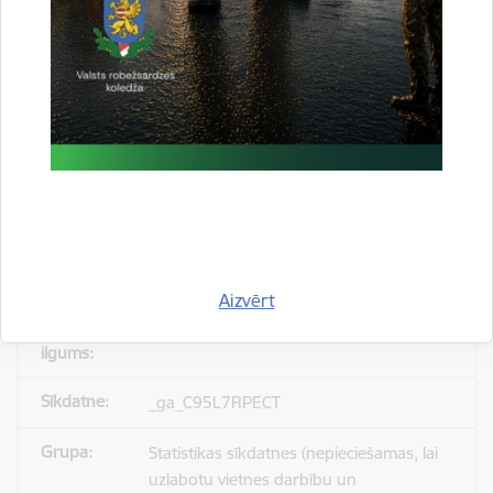
_gid
Statistikas sīkdatnes (nepieciešamas, lai
uzlabotu vietnes darbību un
pakalpojumus)
Reģistrē unikālu ID, kas tiek izmantots
statistisko datu iegūšanai par to, kā
apmeklētājs izmanto vietni.
Aizvērt
24 stundas
_ga_C95L7RPECT
Statistikas sīkdatnes (nepieciešamas, lai
uzlabotu vietnes darbību un