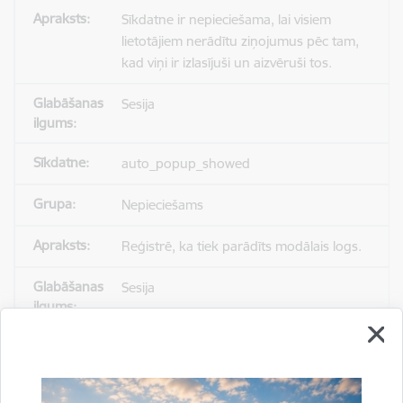
Sīkdatne ir nepieciešama, lai visiem
lietotājiem nerādītu ziņojumus pēc tam,
kad viņi ir izlasījuši un aizvēruši tos.
Sesija
auto_popup_showed
Nepieciešams
Reģistrē, ka tiek parādīts modālais logs.
Sesija
_ga
Statistikas sīkdatnes (nepieciešamas, lai