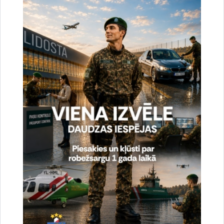
uzlabotu vietnes darbību un
pakalpojumus)
Reģistrē unikālu ID, kas tiek izmantots
statistisko datu iegūšanai par to, kā
apmeklētājs izmanto vietni.
2 gadi
_gat
Statistikas sīkdatnes (nepieciešamas, lai
uzlabotu vietnes darbību un
pakalpojumus)
Izmanto Google Analytics, lai samazinātu
pieprasījuma līmeni.
1 minūte