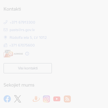
Kontakti
+371 67913300
E-pasts:
pasts@rs.gov.lv
Rūdolfa iela 5, LV 1012
+371 67075600
Visi kontakti
Sekojiet mums