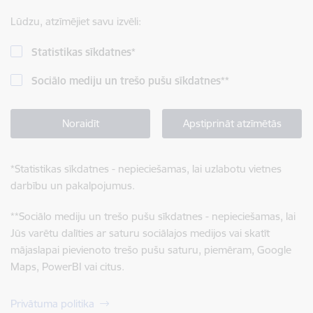
Lūdzu, atzīmējiet savu izvēli:
Statistikas sīkdatnes
*
Sociālo mediju un trešo pušu sīkdatnes
**
Noraidīt
Apstiprināt atzīmētās
*
Statistikas sīkdatnes - nepieciešamas, lai uzlabotu vietnes
darbību un pakalpojumus.
**
Sociālo mediju un trešo pušu sīkdatnes - nepieciešamas, lai
Jūs varētu dalīties ar saturu sociālajos medijos vai skatīt
mājaslapai pievienoto trešo pušu saturu, piemēram, Google
Maps, PowerBI vai citus.
Privātuma politika