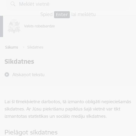
Pāriet uz lapas saturu
Spied
lai meklētu
Enter
Sākums
Sīkdatnes
Sīkdatnes
Atskaņot tekstu
Lai šī tīmekļvietne darbotos, tā izmanto obligāti nepieciešamās
sīkdatnes. Ar Jūsu piekrišanu papildus šajā vietnē var tikt
izmantotas statistikas un sociālo mediju sīkdatnes.
Pielāgot sīkdatnes