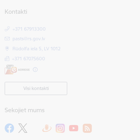
Kontakti
+371 67913300
E-pasts:
pasts@rs.gov.lv
Rūdolfa iela 5, LV 1012
+371 67075600
Visi kontakti
Sekojiet mums