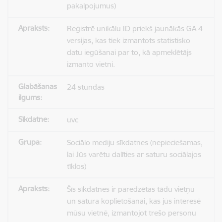
pakalpojumus)
Reģistrē unikālu ID priekš jaunākās GA 4
versijas, kas tiek izmantots statistisko
datu iegūšanai par to, kā apmeklētājs
izmanto vietni.
24 stundas
uvc
Sociālo mediju sīkdatnes (nepieciešamas,
lai Jūs varētu dalīties ar saturu sociālajos
tīklos)
Šīs sīkdatnes ir paredzētas tādu vietņu
un satura koplietošanai, kas jūs interesē
mūsu vietnē, izmantojot trešo personu