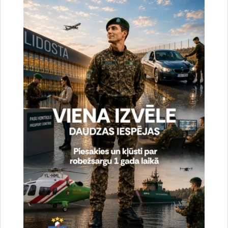
uzlabotu vietnes darbību un
pakalpojumus)
Reģistrē unikālu ID, kas tiek izmantots
statistisko datu iegūšanai par to, kā
apmeklētājs izmanto vietni.
2 gadi
_gat
Statistikas sīkdatnes (nepieciešamas, lai
uzlabotu vietnes darbību un
pakalpojumus)
Izmanto Google Analytics, lai samazinātu
pieprasījuma līmeni.
1 minūte