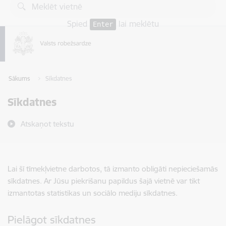
Pāriet uz lapas saturu
Spied
lai meklētu
Enter
Sākums
Sīkdatnes
Sīkdatnes
Atskaņot tekstu
Lai šī tīmekļvietne darbotos, tā izmanto obligāti nepieciešamās
sīkdatnes. Ar Jūsu piekrišanu papildus šajā vietnē var tikt
izmantotas statistikas un sociālo mediju sīkdatnes.
Pielāgot sīkdatnes