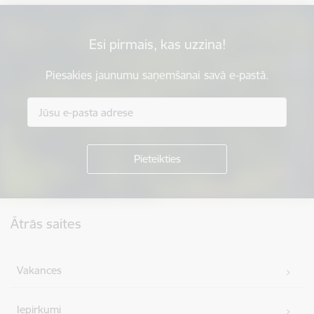
Esi pirmais, kas uzzina!
Piesakies jaunumu saņemšanai savā e-pastā.
Kājene
Ātrās saites
Vakances
Iepirkumi