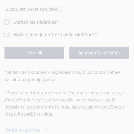
Lūdzu, atzīmējiet savu izvēli:
Statistikas sīkdatnes
*
Sociālo mediju un trešo pušu sīkdatnes
**
Noraidīt
Apstiprināt atzīmētās
*
Statistikas sīkdatnes - nepieciešamas, lai uzlabotu vietnes
darbību un pakalpojumus.
**
Sociālo mediju un trešo pušu sīkdatnes - nepieciešamas, lai
Jūs varētu dalīties ar saturu sociālajos medijos vai skatīt
mājaslapai pievienoto trešo pušu saturu, piemēram, Google
Maps, PowerBI vai citus.
Privātuma politika