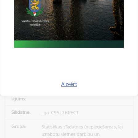
_gid
Statistikas sīkdatnes (nepieciešamas, lai
uzlabotu vietnes darbību un
pakalpojumus)
Reģistrē unikālu ID, kas tiek izmantots
statistisko datu iegūšanai par to, kā
apmeklētājs izmanto vietni.
Aizvērt
24 stundas
_ga_C95L7RPECT
Statistikas sīkdatnes (nepieciešamas, lai
uzlabotu vietnes darbību un