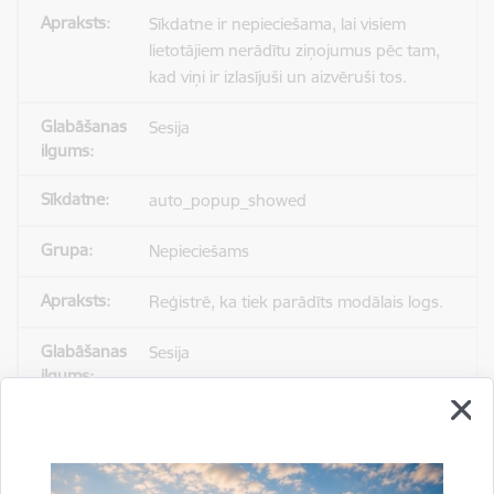
Sīkdatne ir nepieciešama, lai visiem
lietotājiem nerādītu ziņojumus pēc tam,
kad viņi ir izlasījuši un aizvēruši tos.
Sesija
auto_popup_showed
Nepieciešams
Reģistrē, ka tiek parādīts modālais logs.
Sesija
_ga
Statistikas sīkdatnes (nepieciešamas, lai