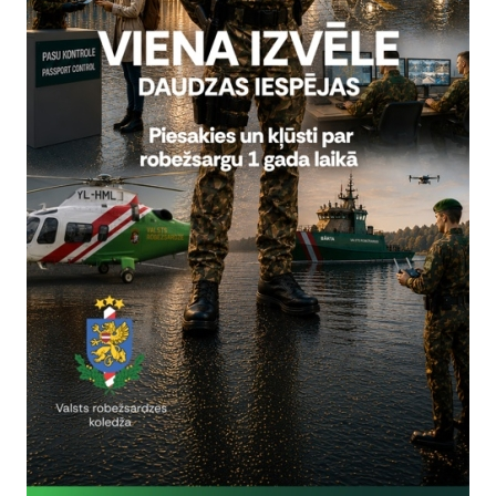
Reģistrē, ka tiek parādīts modālais logs.
nepieciešamas,
Reģistrē unikālu ID, kas tiek izmantots statist
arbību un
par to, kā apmeklētājs izmanto vietni.
nepieciešamas,
arbību un
Izmanto Google Analytics, lai samazinātu piep
nepieciešamas,
Reģistrē unikālu ID, kas tiek izmantots statist
arbību un
par to, kā apmeklētājs izmanto vietni.
nepieciešamas,
Reģistrē unikālu ID priekš jaunākās GA 4 versij
arbību un
izmantots statistisko datu iegūšanai par to, k
izmanto vietni.