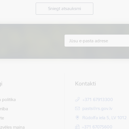
Sniegt atsauksmi
i
Kontakti
 politika
+371 67913300
E-pasts:
pasts@rs.gov.lv
mība
Rūdolfa iela 5, LV 1012
te
+371 67075600
izvēles maiņa