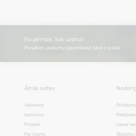
Esi pirmais, kas uzzina!
Piesakies jaunumu saņemšanai savā e-pastā.
Kājene
Ātrās saites
Noderīg
Vakances
Privātuma
Iepirkumi
Piekļūsta
Projekti
Lapas kar
Par mums
Sīkdatņu 