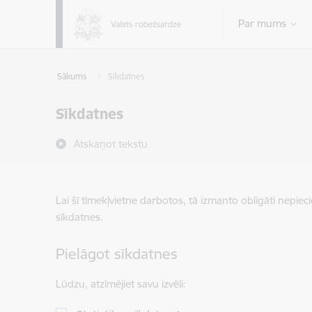
Pāriet uz lapas saturu
Par mums
Sākums
Sīkdatnes
Sīkdatnes
Atskaņot tekstu
Lai šī tīmekļvietne darbotos, tā izmanto obligāti nepiec
sīkdatnes.
Pielāgot sīkdatnes
Lūdzu, atzīmējiet savu izvēli: