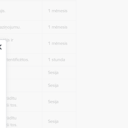
jis.
1 mēnesis
 paziņojumu.
1 mēnesis
otājs ir
1 mēnesis
 autentificētos.
1 stunda
kļa.
Sesija
Sesija
 nerādītu
Sesija
ēruši tos.
 nerādītu
Sesija
ēruši tos.