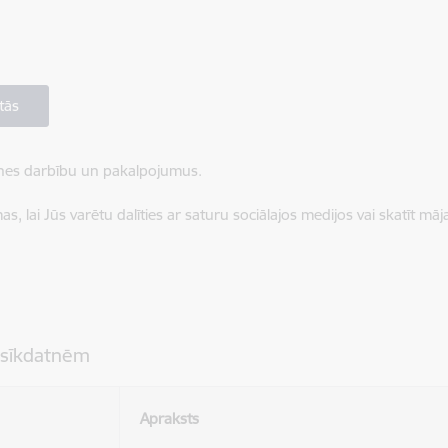
tās
ietnes darbību un pakalpojumus.
, lai Jūs varētu dalīties ar saturu sociālajos medijos vai skatīt mā
 sīkdatnēm
Apraksts