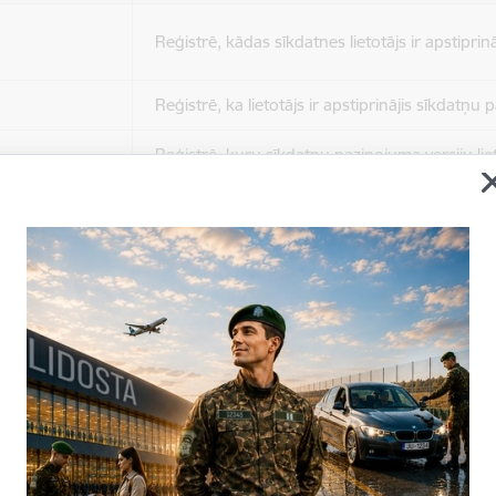
Reģistrē, kādas sīkdatnes lietotājs ir apstiprinā
Reģistrē, ka lietotājs ir apstiprinājis sīkdatņu
Reģistrē, kuru sīkdatņu paziņojuma versiju liet
apstiprinājis.
Nepieciešams tikai satura administratoriem, lai
Sesijas uzturēšana no slodzes dalīšanas viedo
Drošības politikas sesija.
Sīkdatne ir nepieciešama, lai visiem lietotājiem
ziņojumus pēc tam, kad viņi ir izlasījuši un aizv
Sīkdatne ir nepieciešama, lai visiem lietotājiem
ziņojumus pēc tam, kad viņi ir izlasījuši un aizv