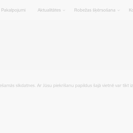
Pakalpojumi
Aktualitātes
Robežas šķērsošana
Ko
iešamās sīkdatnes. Ar Jūsu piekrišanu papildus šajā vietnē var tikt i