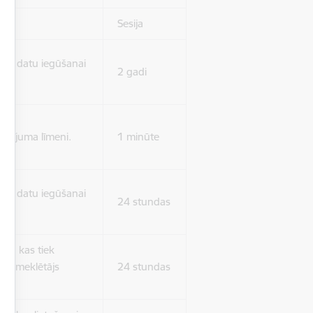
Sesija
isko datu iegūšanai
2 gadi
rasījuma līmeni.
1 minūte
isko datu iegūšanai
24 stundas
as, kas tiek
ā apmeklētājs
24 stundas