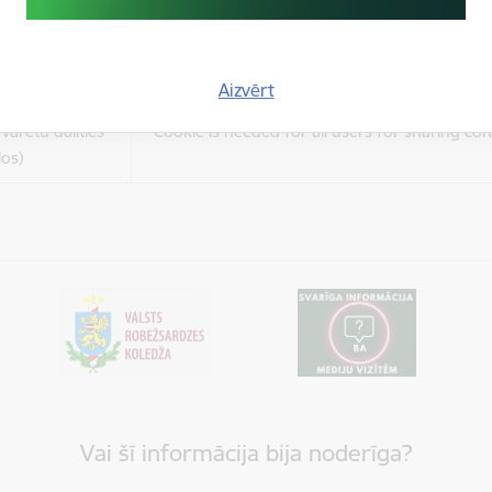
es
Šīs sīkdatnes ir paredzētas tādu vietņu un sat
varētu dalīties
kas jūs interesē mūsu vietnē, izmantojot treš
los)
tīklus vai citas vietnes.
Aizvērt
es
varētu dalīties
Cookie is needed for all users for sharing con
los)
Vai šī informācija bija noderīga?