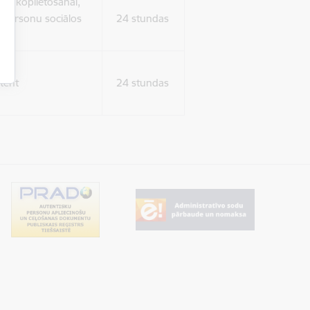
ura koplietošanai,
o personu sociālos
24 stundas
tent
24 stundas