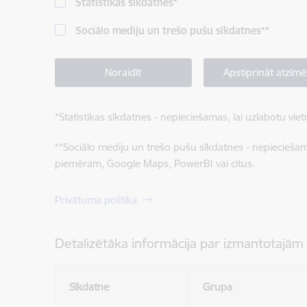
Statistikas sīkdatnes
*
Sociālo mediju un trešo pušu sīkdatnes
**
Noraidīt
Apstiprināt atzīmē
*
Statistikas sīkdatnes - nepieciešamas, lai uzlabotu v
**
Sociālo mediju un trešo pušu sīkdatnes - nepieciešamas
piemēram, Google Maps, PowerBI vai citus.
Privātuma politika
Detalizētāka informācija par izmantotajām
Sīkdatne
Grupa