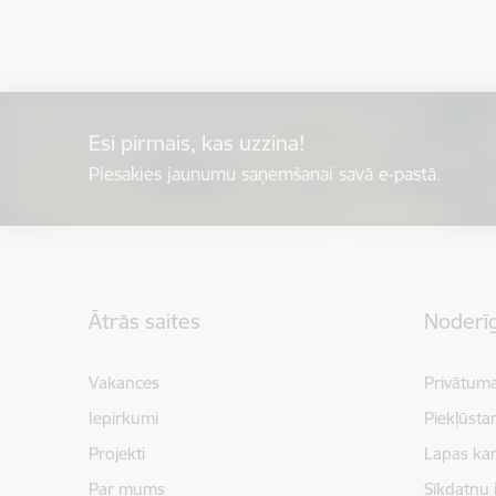
Esi pirmais, kas uzzina!
Piesakies jaunumu saņemšanai savā e-pastā.
Kājene
Ātrās saites
Noderīg
Vakances
Privātuma
Iepirkumi
Piekļūsta
Projekti
Lapas kar
Par mums
Sīkdatņu 