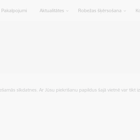
Pakalpojumi
Aktualitātes
Robežas šķērsošana
Ko
iešamās sīkdatnes. Ar Jūsu piekrišanu papildus šajā vietnē var tikt i