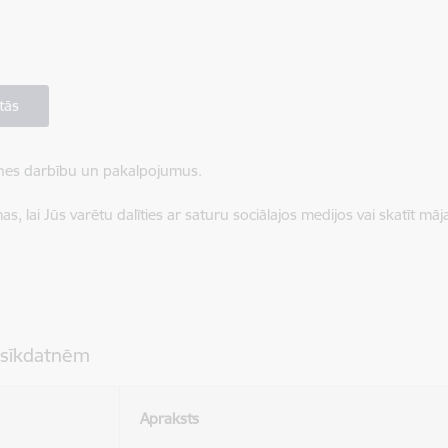
tās
ietnes darbību un pakalpojumus.
, lai Jūs varētu dalīties ar saturu sociālajos medijos vai skatīt mā
 sīkdatnēm
Apraksts