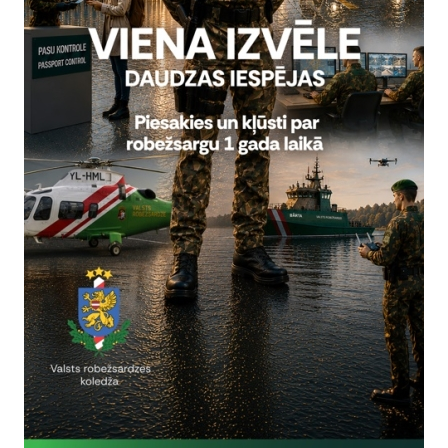
Reģistrē, ka tiek parādīts modālais logs.
nepieciešamas,
Reģistrē unikālu ID, kas tiek izmantots statist
arbību un
par to, kā apmeklētājs izmanto vietni.
nepieciešamas,
arbību un
Izmanto Google Analytics, lai samazinātu piep
nepieciešamas,
Reģistrē unikālu ID, kas tiek izmantots statist
arbību un
par to, kā apmeklētājs izmanto vietni.
nepieciešamas,
Reģistrē unikālu ID priekš jaunākās GA 4 versij
arbību un
izmantots statistisko datu iegūšanai par to, k
izmanto vietni.