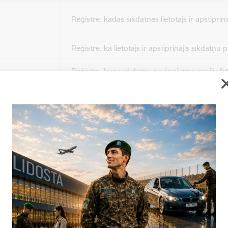
Reģistrē, kādas sīkdatnes lietotājs ir apstiprinā
Reģistrē, ka lietotājs ir apstiprinājis sīkdatņu
Reģistrē, kuru sīkdatņu paziņojuma versiju liet
apstiprinājis.
Nepieciešams tikai satura administratoriem, lai
Sesijas uzturēšana no slodzes dalīšanas viedo
Drošības politikas sesija.
Sīkdatne ir nepieciešama, lai visiem lietotājiem
ziņojumus pēc tam, kad viņi ir izlasījuši un aizv
Sīkdatne ir nepieciešama, lai visiem lietotājiem
ziņojumus pēc tam, kad viņi ir izlasījuši un aizv