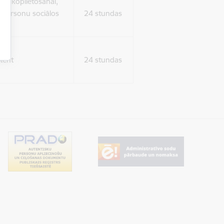
ura koplietošanai,
o personu sociālos
24 stundas
tent
24 stundas