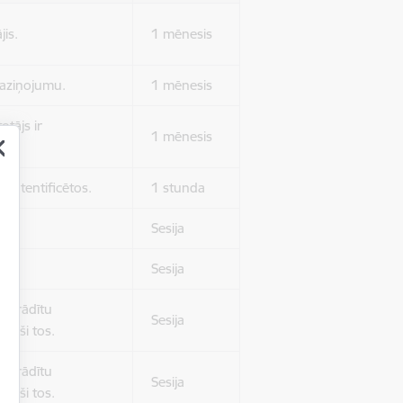
jis.
1 mēnesis
 paziņojumu.
1 mēnesis
otājs ir
1 mēnesis
 autentificētos.
1 stunda
kļa.
Sesija
Sesija
 nerādītu
Sesija
ēruši tos.
 nerādītu
Sesija
ēruši tos.