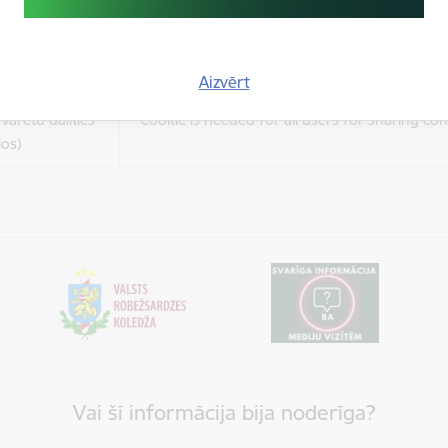
es
Šīs sīkdatnes ir paredzētas tādu vietņu un sat
varētu dalīties
kas jūs interesē mūsu vietnē, izmantojot treš
los)
tīklus vai citas vietnes.
Aizvērt
es
varētu dalīties
Cookie is needed for all users for sharing con
los)
Vai šī informācija bija noderīga?