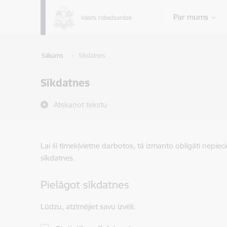
Pāriet uz lapas saturu
Par mums
Sākums
Sīkdatnes
Sīkdatnes
Atskaņot tekstu
Lai šī tīmekļvietne darbotos, tā izmanto obligāti nepiec
sīkdatnes.
Pielāgot sīkdatnes
Lūdzu, atzīmējiet savu izvēli: