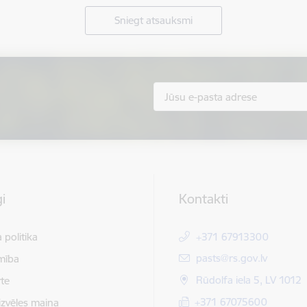
Sniegt atsauksmi
i
Kontakti
 politika
+371 67913300
E-pasts:
pasts@rs.gov.lv
mība
Rūdolfa iela 5, LV 1012
te
+371 67075600
izvēles maiņa