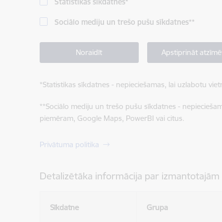
Statistikas sīkdatnes
*
Sociālo mediju un trešo pušu sīkdatnes
**
Noraidīt
Apstiprināt atzīmē
*
Statistikas sīkdatnes - nepieciešamas, lai uzlabotu v
**
Sociālo mediju un trešo pušu sīkdatnes - nepieciešamas
piemēram, Google Maps, PowerBI vai citus.
Privātuma politika
Detalizētāka informācija par izmantotajām
Sīkdatne
Grupa