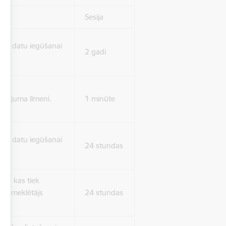
Sesija
isko datu iegūšanai
2 gadi
rasījuma līmeni.
1 minūte
isko datu iegūšanai
24 stundas
as, kas tiek
ā apmeklētājs
24 stundas