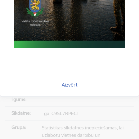
_gid
Statistikas sīkdatnes (nepieciešamas, lai
uzlabotu vietnes darbību un
pakalpojumus)
Reģistrē unikālu ID, kas tiek izmantots
statistisko datu iegūšanai par to, kā
apmeklētājs izmanto vietni.
Aizvērt
24 stundas
_ga_C95L7RPECT
Statistikas sīkdatnes (nepieciešamas, lai
uzlabotu vietnes darbību un