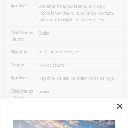
Sīkdatne ir nepieciešama, lai visiem
lietotājiem nerādītu ziņojumus pēc tam,
kad viņi ir izlasījuši un aizvēruši tos.
Sesija
auto_popup_showed
Nepieciešams
Reģistrē, ka tiek parādīts modālais logs.
Sesija
_ga
Statistikas sīkdatnes (nepieciešamas, lai