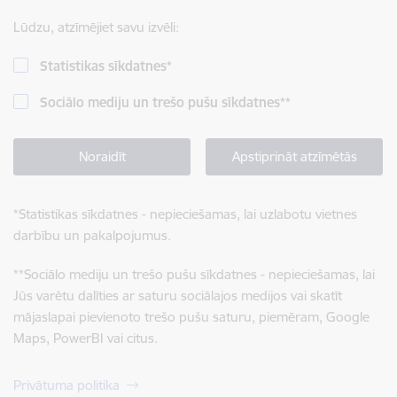
Lūdzu, atzīmējiet savu izvēli:
Statistikas sīkdatnes
*
Sociālo mediju un trešo pušu sīkdatnes
**
Noraidīt
Apstiprināt atzīmētās
*
Statistikas sīkdatnes - nepieciešamas, lai uzlabotu vietnes
darbību un pakalpojumus.
**
Sociālo mediju un trešo pušu sīkdatnes - nepieciešamas, lai
Jūs varētu dalīties ar saturu sociālajos medijos vai skatīt
mājaslapai pievienoto trešo pušu saturu, piemēram, Google
Maps, PowerBI vai citus.
Privātuma politika