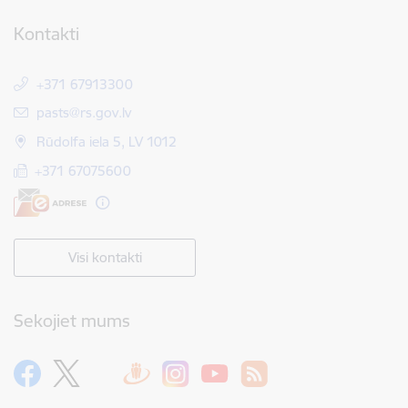
Kontakti
+371 67913300
E-pasts:
pasts@rs.gov.lv
Rūdolfa iela 5, LV 1012
+371 67075600
Visi kontakti
Sekojiet mums