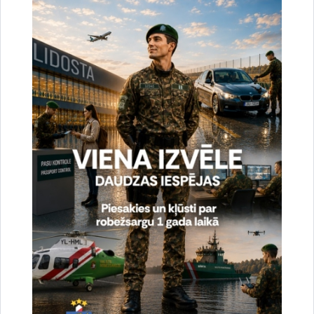
uzlabotu vietnes darbību un
pakalpojumus)
Reģistrē unikālu ID, kas tiek izmantots
statistisko datu iegūšanai par to, kā
apmeklētājs izmanto vietni.
2 gadi
_gat
Statistikas sīkdatnes (nepieciešamas, lai
uzlabotu vietnes darbību un
pakalpojumus)
Izmanto Google Analytics, lai samazinātu
pieprasījuma līmeni.
1 minūte