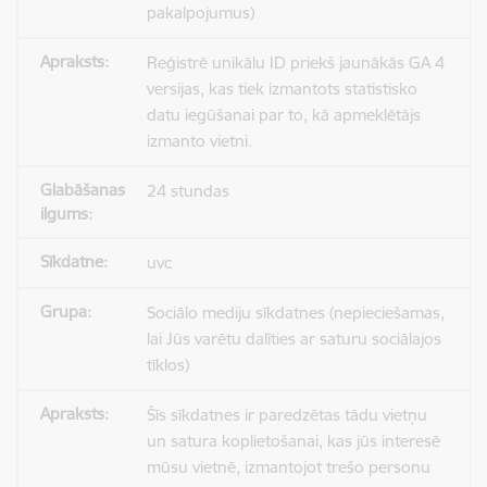
pakalpojumus)
Reģistrē unikālu ID priekš jaunākās GA 4
versijas, kas tiek izmantots statistisko
datu iegūšanai par to, kā apmeklētājs
izmanto vietni.
24 stundas
uvc
Sociālo mediju sīkdatnes (nepieciešamas,
lai Jūs varētu dalīties ar saturu sociālajos
tīklos)
Šīs sīkdatnes ir paredzētas tādu vietņu
un satura koplietošanai, kas jūs interesē
mūsu vietnē, izmantojot trešo personu