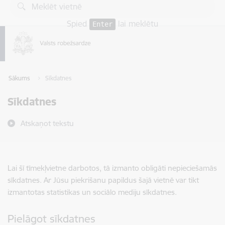
Pāriet uz lapas saturu
Spied
lai meklētu
Enter
Sākums
Sīkdatnes
Sīkdatnes
Atskaņot tekstu
Lai šī tīmekļvietne darbotos, tā izmanto obligāti nepieciešamās
sīkdatnes. Ar Jūsu piekrišanu papildus šajā vietnē var tikt
izmantotas statistikas un sociālo mediju sīkdatnes.
Pielāgot sīkdatnes