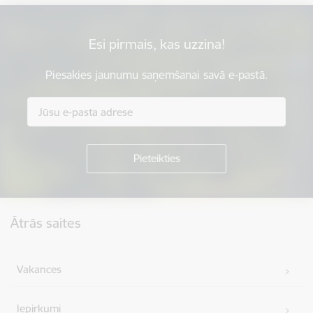
Esi pirmais, kas uzzina!
Piesakies jaunumu saņemšanai savā e-pastā.
Kājene
Ātrās saites
Vakances
Iepirkumi