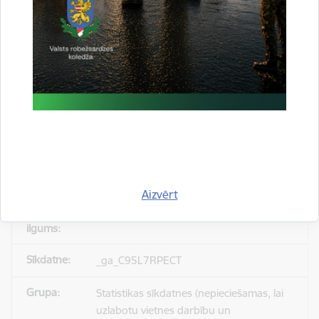
_gid
Statistikas sīkdatnes (nepieciešamas, lai
uzlabotu vietnes darbību un
pakalpojumus)
Reģistrē unikālu ID, kas tiek izmantots
statistisko datu iegūšanai par to, kā
apmeklētājs izmanto vietni.
Aizvērt
24 stundas
_ga_C95L7RPECT
Statistikas sīkdatnes (nepieciešamas, lai
uzlabotu vietnes darbību un