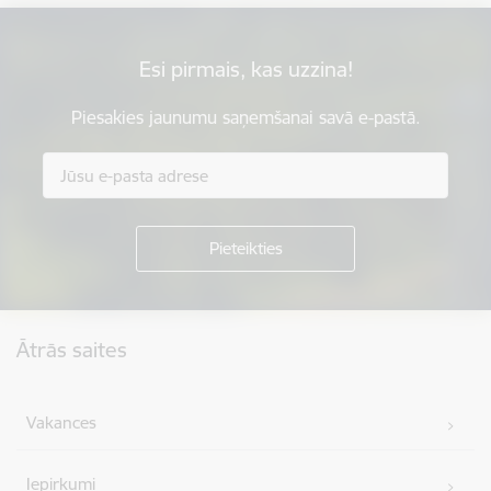
Esi pirmais, kas uzzina!
Piesakies jaunumu saņemšanai savā e-pastā.
Kājene
Ātrās saites
Vakances
Iepirkumi