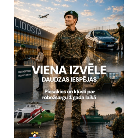
uzlabotu vietnes darbību un
pakalpojumus)
Reģistrē unikālu ID, kas tiek izmantots
statistisko datu iegūšanai par to, kā
apmeklētājs izmanto vietni.
2 gadi
_gat
Statistikas sīkdatnes (nepieciešamas, lai
uzlabotu vietnes darbību un
pakalpojumus)
Izmanto Google Analytics, lai samazinātu
pieprasījuma līmeni.
1 minūte