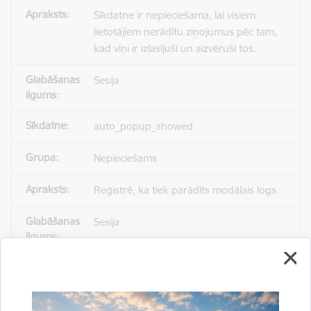
Sīkdatne ir nepieciešama, lai visiem
lietotājiem nerādītu ziņojumus pēc tam,
kad viņi ir izlasījuši un aizvēruši tos.
Sesija
auto_popup_showed
Nepieciešams
Reģistrē, ka tiek parādīts modālais logs.
Sesija
_ga
Statistikas sīkdatnes (nepieciešamas, lai