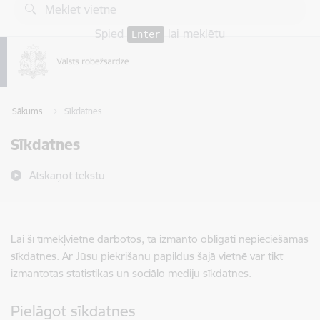
Pāriet uz lapas saturu
Spied
lai meklētu
Enter
Sākums
Sīkdatnes
Sīkdatnes
Atskaņot tekstu
Lai šī tīmekļvietne darbotos, tā izmanto obligāti nepieciešamās
sīkdatnes. Ar Jūsu piekrišanu papildus šajā vietnē var tikt
izmantotas statistikas un sociālo mediju sīkdatnes.
Pielāgot sīkdatnes