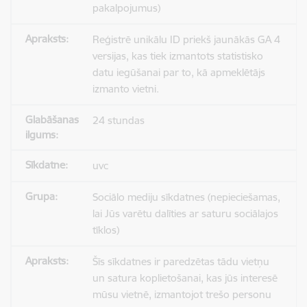
pakalpojumus)
Reģistrē unikālu ID priekš jaunākās GA 4
versijas, kas tiek izmantots statistisko
datu iegūšanai par to, kā apmeklētājs
izmanto vietni.
24 stundas
uvc
Sociālo mediju sīkdatnes (nepieciešamas,
lai Jūs varētu dalīties ar saturu sociālajos
tīklos)
Šīs sīkdatnes ir paredzētas tādu vietņu
un satura koplietošanai, kas jūs interesē
mūsu vietnē, izmantojot trešo personu