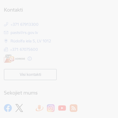
Kontakti
+371 67913300
E-pasts:
pasts@rs.gov.lv
Rūdolfa iela 5, LV 1012
+371 67075600
Visi kontakti
Sekojiet mums