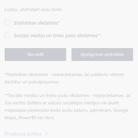
Lūdzu, atzīmējiet savu izvēli:
Statistikas sīkdatnes
*
Sociālo mediju un trešo pušu sīkdatnes
**
Noraidīt
Apstiprināt atzīmētās
*
Statistikas sīkdatnes - nepieciešamas, lai uzlabotu vietnes
darbību un pakalpojumus.
**
Sociālo mediju un trešo pušu sīkdatnes - nepieciešamas, lai
Jūs varētu dalīties ar saturu sociālajos medijos vai skatīt
mājaslapai pievienoto trešo pušu saturu, piemēram, Google
Maps, PowerBI vai citus.
Privātuma politika