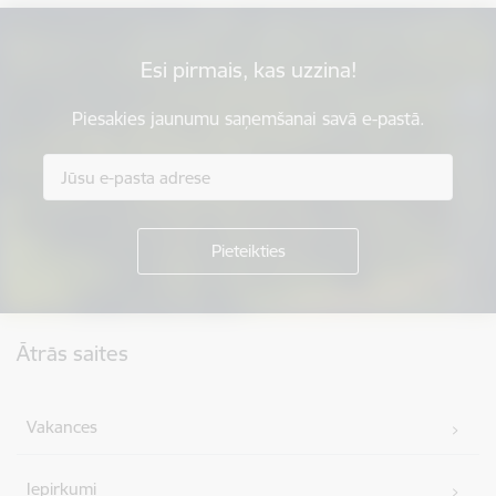
Esi pirmais, kas uzzina!
Piesakies jaunumu saņemšanai savā e-pastā.
Kājene
Ātrās saites
Vakances
Iepirkumi