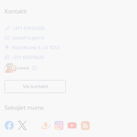
Kontakti
+371 67913300
E-pasts:
pasts@rs.gov.lv
Rūdolfa iela 5, LV 1012
+371 67075600
Visi kontakti
Sekojiet mums