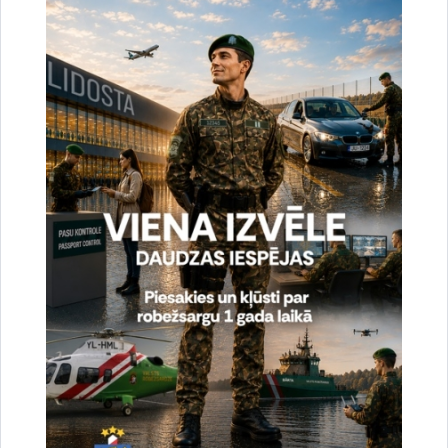
uzlabotu vietnes darbību un
pakalpojumus)
Reģistrē unikālu ID, kas tiek izmantots
statistisko datu iegūšanai par to, kā
apmeklētājs izmanto vietni.
2 gadi
_gat
Statistikas sīkdatnes (nepieciešamas, lai
uzlabotu vietnes darbību un
pakalpojumus)
Izmanto Google Analytics, lai samazinātu
pieprasījuma līmeni.
1 minūte