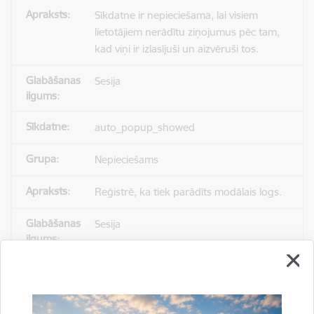
Sīkdatne ir nepieciešama, lai visiem
lietotājiem nerādītu ziņojumus pēc tam,
kad viņi ir izlasījuši un aizvēruši tos.
Sesija
auto_popup_showed
Nepieciešams
Reģistrē, ka tiek parādīts modālais logs.
Sesija
_ga
Statistikas sīkdatnes (nepieciešamas, lai