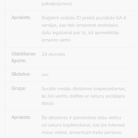
pakalpojumus)
Reģistrē unikālu ID priekš jaunākās GA 4
versijas, kas tiek izmantots statistisko
datu iegūšanai par to, kā apmeklētājs
izmanto vietni.
24 stundas
uvc
Sociālo mediju sīkdatnes (nepieciešamas,
lai Jūs varētu dalīties ar saturu sociālajos
tīklos)
Šīs sīkdatnes ir paredzētas tādu vietņu
un satura koplietošanai, kas jūs interesē
mūsu vietnē, izmantojot trešo personu