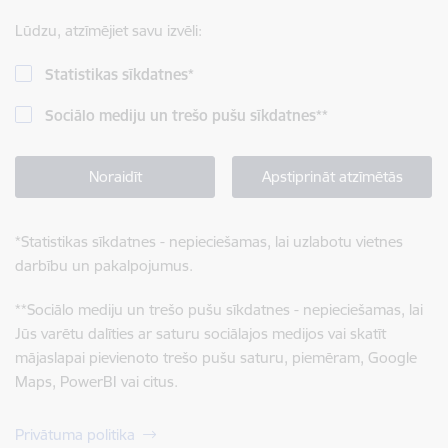
Lūdzu, atzīmējiet savu izvēli:
Statistikas sīkdatnes
*
Sociālo mediju un trešo pušu sīkdatnes
**
Noraidīt
Apstiprināt atzīmētās
*
Statistikas sīkdatnes - nepieciešamas, lai uzlabotu vietnes
darbību un pakalpojumus.
**
Sociālo mediju un trešo pušu sīkdatnes - nepieciešamas, lai
Jūs varētu dalīties ar saturu sociālajos medijos vai skatīt
mājaslapai pievienoto trešo pušu saturu, piemēram, Google
Maps, PowerBI vai citus.
Privātuma politika