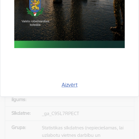
_gid
Statistikas sīkdatnes (nepieciešamas, lai
uzlabotu vietnes darbību un
pakalpojumus)
Reģistrē unikālu ID, kas tiek izmantots
statistisko datu iegūšanai par to, kā
apmeklētājs izmanto vietni.
Aizvērt
24 stundas
_ga_C95L7RPECT
Statistikas sīkdatnes (nepieciešamas, lai
uzlabotu vietnes darbību un