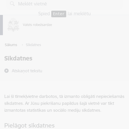
Pāriet uz lapas saturu
Spied
lai meklētu
Enter
Sākums
Sīkdatnes
Sīkdatnes
Atskaņot tekstu
Lai šī tīmekļvietne darbotos, tā izmanto obligāti nepieciešamās
sīkdatnes. Ar Jūsu piekrišanu papildus šajā vietnē var tikt
izmantotas statistikas un sociālo mediju sīkdatnes.
Pielāgot sīkdatnes