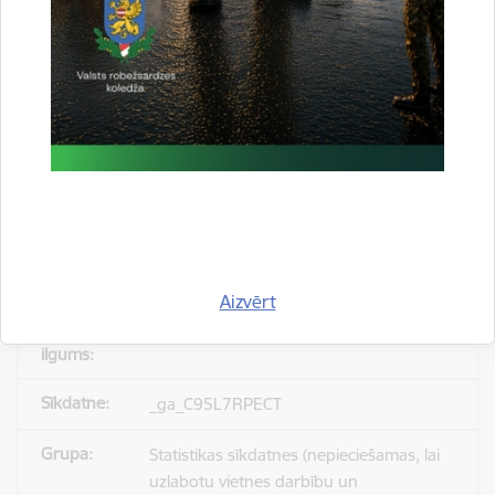
_gid
Statistikas sīkdatnes (nepieciešamas, lai
uzlabotu vietnes darbību un
pakalpojumus)
Reģistrē unikālu ID, kas tiek izmantots
statistisko datu iegūšanai par to, kā
apmeklētājs izmanto vietni.
Aizvērt
24 stundas
_ga_C95L7RPECT
Statistikas sīkdatnes (nepieciešamas, lai
uzlabotu vietnes darbību un