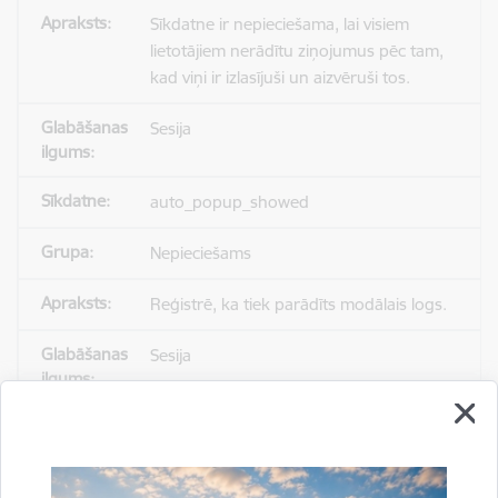
Sīkdatne ir nepieciešama, lai visiem
lietotājiem nerādītu ziņojumus pēc tam,
kad viņi ir izlasījuši un aizvēruši tos.
Sesija
auto_popup_showed
Nepieciešams
Reģistrē, ka tiek parādīts modālais logs.
Sesija
_ga
Statistikas sīkdatnes (nepieciešamas, lai