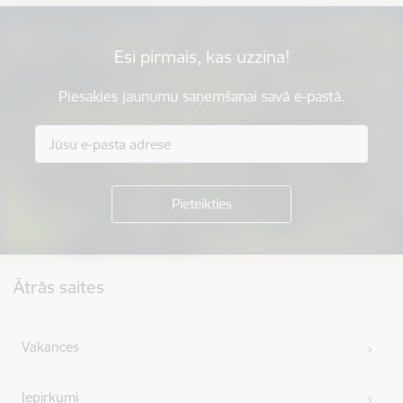
Esi pirmais, kas uzzina!
Piesakies jaunumu saņemšanai savā e-pastā.
Kājene
Ātrās saites
Vakances
Iepirkumi