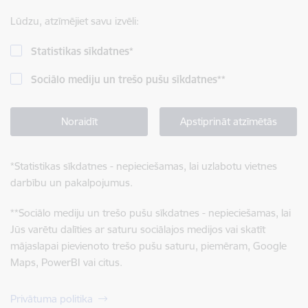
Lūdzu, atzīmējiet savu izvēli:
Statistikas sīkdatnes
*
Sociālo mediju un trešo pušu sīkdatnes
**
Noraidīt
Apstiprināt atzīmētās
*
Statistikas sīkdatnes - nepieciešamas, lai uzlabotu vietnes
darbību un pakalpojumus.
**
Sociālo mediju un trešo pušu sīkdatnes - nepieciešamas, lai
Jūs varētu dalīties ar saturu sociālajos medijos vai skatīt
mājaslapai pievienoto trešo pušu saturu, piemēram, Google
Maps, PowerBI vai citus.
Privātuma politika