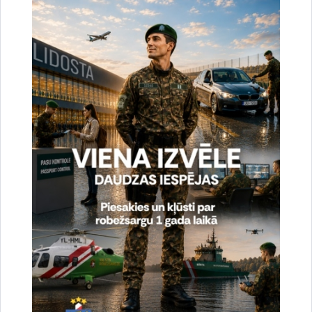
uzlabotu vietnes darbību un
pakalpojumus)
Reģistrē unikālu ID, kas tiek izmantots
statistisko datu iegūšanai par to, kā
apmeklētājs izmanto vietni.
2 gadi
_gat
Statistikas sīkdatnes (nepieciešamas, lai
uzlabotu vietnes darbību un
pakalpojumus)
Izmanto Google Analytics, lai samazinātu
pieprasījuma līmeni.
1 minūte