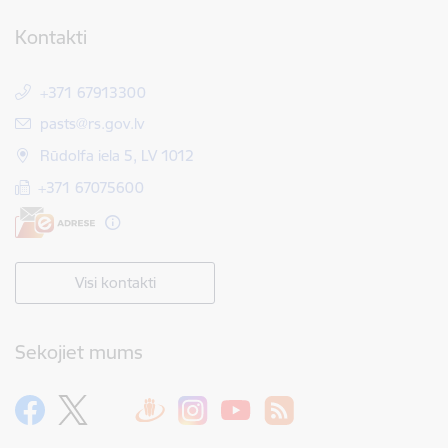
Kontakti
+371 67913300
E-pasts:
pasts@rs.gov.lv
Rūdolfa iela 5, LV 1012
+371 67075600
Visi kontakti
Sekojiet mums