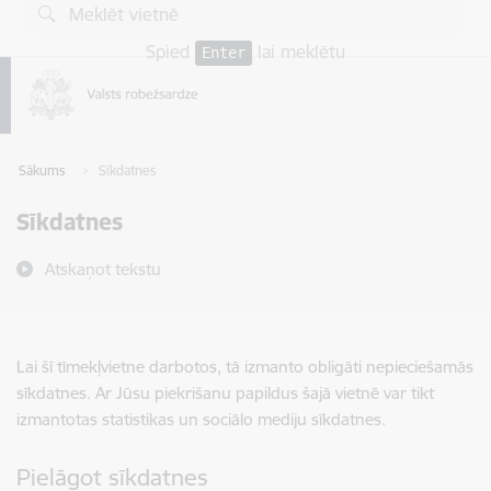
Pāriet uz lapas saturu
Spied
lai meklētu
Enter
Sākums
Sīkdatnes
Sīkdatnes
Atskaņot tekstu
Lai šī tīmekļvietne darbotos, tā izmanto obligāti nepieciešamās
sīkdatnes. Ar Jūsu piekrišanu papildus šajā vietnē var tikt
izmantotas statistikas un sociālo mediju sīkdatnes.
Pielāgot sīkdatnes