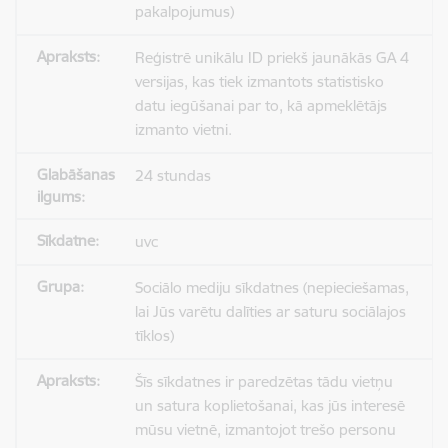
pakalpojumus)
Reģistrē unikālu ID priekš jaunākās GA 4
versijas, kas tiek izmantots statistisko
datu iegūšanai par to, kā apmeklētājs
izmanto vietni.
24 stundas
uvc
Sociālo mediju sīkdatnes (nepieciešamas,
lai Jūs varētu dalīties ar saturu sociālajos
tīklos)
Šīs sīkdatnes ir paredzētas tādu vietņu
un satura koplietošanai, kas jūs interesē
mūsu vietnē, izmantojot trešo personu