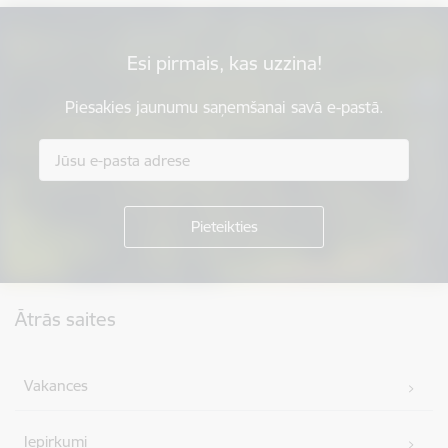
Esi pirmais, kas uzzina!
Piesakies jaunumu saņemšanai savā e-pastā.
Kājene
Ātrās saites
Vakances
Iepirkumi