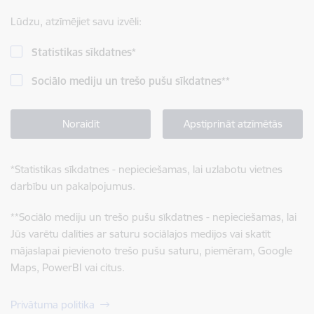
Lūdzu, atzīmējiet savu izvēli:
Statistikas sīkdatnes
*
Sociālo mediju un trešo pušu sīkdatnes
**
Noraidīt
Apstiprināt atzīmētās
*
Statistikas sīkdatnes - nepieciešamas, lai uzlabotu vietnes
darbību un pakalpojumus.
**
Sociālo mediju un trešo pušu sīkdatnes - nepieciešamas, lai
Jūs varētu dalīties ar saturu sociālajos medijos vai skatīt
mājaslapai pievienoto trešo pušu saturu, piemēram, Google
Maps, PowerBI vai citus.
Privātuma politika