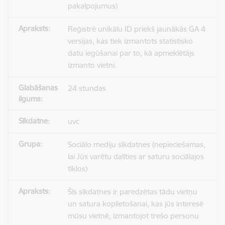
pakalpojumus)
Reģistrē unikālu ID priekš jaunākās GA 4
versijas, kas tiek izmantots statistisko
datu iegūšanai par to, kā apmeklētājs
izmanto vietni.
24 stundas
uvc
Sociālo mediju sīkdatnes (nepieciešamas,
lai Jūs varētu dalīties ar saturu sociālajos
tīklos)
Šīs sīkdatnes ir paredzētas tādu vietņu
un satura koplietošanai, kas jūs interesē
mūsu vietnē, izmantojot trešo personu