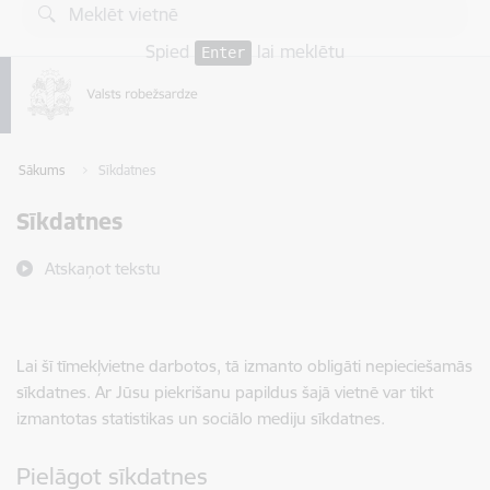
Pāriet uz lapas saturu
Spied
lai meklētu
Enter
Sākums
Sīkdatnes
Sīkdatnes
Atskaņot tekstu
Lai šī tīmekļvietne darbotos, tā izmanto obligāti nepieciešamās
sīkdatnes. Ar Jūsu piekrišanu papildus šajā vietnē var tikt
izmantotas statistikas un sociālo mediju sīkdatnes.
Pielāgot sīkdatnes