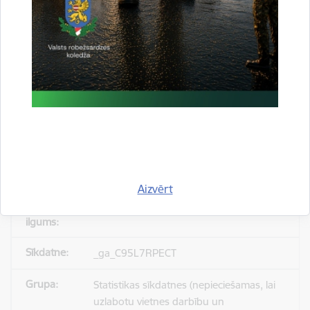
_gid
Statistikas sīkdatnes (nepieciešamas, lai
uzlabotu vietnes darbību un
pakalpojumus)
Reģistrē unikālu ID, kas tiek izmantots
statistisko datu iegūšanai par to, kā
apmeklētājs izmanto vietni.
Aizvērt
24 stundas
_ga_C95L7RPECT
Statistikas sīkdatnes (nepieciešamas, lai
uzlabotu vietnes darbību un