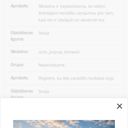
Sīkdatne ir nepieciešama, lai visiem
lietotājiem nerādītu ziņojumus pēc tam,
kad viņi ir izlasījuši un aizvēruši tos.
Sesija
auto_popup_showed
Nepieciešams
Reģistrē, ka tiek parādīts modālais logs.
Sesija
_ga
Statistikas sīkdatnes (nepieciešamas, lai