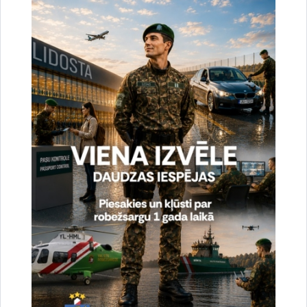
uzlabotu vietnes darbību un
pakalpojumus)
Reģistrē unikālu ID, kas tiek izmantots
statistisko datu iegūšanai par to, kā
apmeklētājs izmanto vietni.
2 gadi
_gat
Statistikas sīkdatnes (nepieciešamas, lai
uzlabotu vietnes darbību un
pakalpojumus)
Izmanto Google Analytics, lai samazinātu
pieprasījuma līmeni.
1 minūte