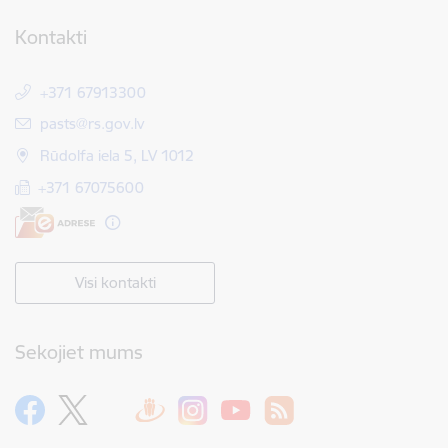
Kontakti
+371 67913300
E-pasts:
pasts@rs.gov.lv
Rūdolfa iela 5, LV 1012
+371 67075600
Visi kontakti
Sekojiet mums