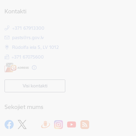
Kontakti
+371 67913300
E-pasts:
pasts@rs.gov.lv
Rūdolfa iela 5, LV 1012
+371 67075600
Visi kontakti
Sekojiet mums