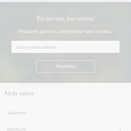
Esi pirmais, kas uzzina!
Piesakies jaunumu saņemšanai savā e-pastā.
Kājene
Ātrās saites
Vakances
Iepirkumi