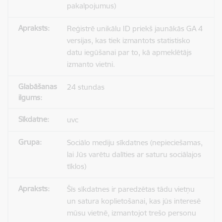
pakalpojumus)
Reģistrē unikālu ID priekš jaunākās GA 4
versijas, kas tiek izmantots statistisko
datu iegūšanai par to, kā apmeklētājs
izmanto vietni.
24 stundas
uvc
Sociālo mediju sīkdatnes (nepieciešamas,
lai Jūs varētu dalīties ar saturu sociālajos
tīklos)
Šīs sīkdatnes ir paredzētas tādu vietņu
un satura koplietošanai, kas jūs interesē
mūsu vietnē, izmantojot trešo personu