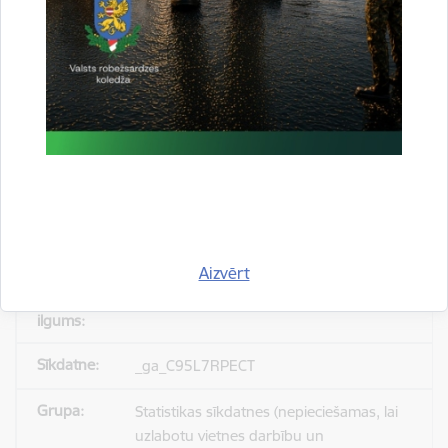
_gid
Statistikas sīkdatnes (nepieciešamas, lai
uzlabotu vietnes darbību un
pakalpojumus)
Reģistrē unikālu ID, kas tiek izmantots
statistisko datu iegūšanai par to, kā
apmeklētājs izmanto vietni.
Aizvērt
24 stundas
_ga_C95L7RPECT
Statistikas sīkdatnes (nepieciešamas, lai
uzlabotu vietnes darbību un