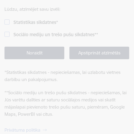
Lūdzu, atzīmējiet savu izvēli:
Statistikas sīkdatnes
*
Sociālo mediju un trešo pušu sīkdatnes
**
Noraidīt
Apstiprināt atzīmētās
*
Statistikas sīkdatnes - nepieciešamas, lai uzlabotu vietnes
darbību un pakalpojumus.
**
Sociālo mediju un trešo pušu sīkdatnes - nepieciešamas, lai
Jūs varētu dalīties ar saturu sociālajos medijos vai skatīt
mājaslapai pievienoto trešo pušu saturu, piemēram, Google
Maps, PowerBI vai citus.
Privātuma politika