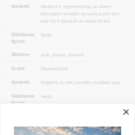
Sīkdatne ir nepieciešama, lai visiem
lietotājiem nerādītu ziņojumus pēc tam,
kad viņi ir izlasījuši un aizvēruši tos.
Sesija
auto_popup_showed
Nepieciešams
Reģistrē, ka tiek parādīts modālais logs.
Sesija
_ga
Statistikas sīkdatnes (nepieciešamas, lai