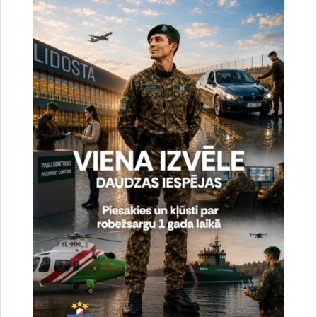
uzlabotu vietnes darbību un
pakalpojumus)
Reģistrē unikālu ID, kas tiek izmantots
statistisko datu iegūšanai par to, kā
apmeklētājs izmanto vietni.
2 gadi
_gat
Statistikas sīkdatnes (nepieciešamas, lai
uzlabotu vietnes darbību un
pakalpojumus)
Izmanto Google Analytics, lai samazinātu
pieprasījuma līmeni.
1 minūte