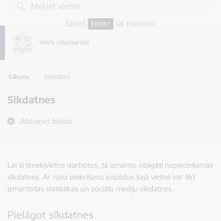
Pāriet uz lapas saturu
Spied
lai meklētu
Enter
Sākums
Sīkdatnes
Sīkdatnes
Atskaņot tekstu
Lai šī tīmekļvietne darbotos, tā izmanto obligāti nepieciešamās
sīkdatnes. Ar Jūsu piekrišanu papildus šajā vietnē var tikt
izmantotas statistikas un sociālo mediju sīkdatnes.
Pielāgot sīkdatnes