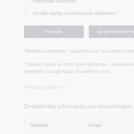
Statistikas sīkdatnes
*
Sociālo mediju un trešo pušu sīkdatnes
**
Noraidīt
Apstiprināt atzīmē
*
Statistikas sīkdatnes - nepieciešamas, lai uzlabotu v
**
Sociālo mediju un trešo pušu sīkdatnes - nepieciešamas
piemēram, Google Maps, PowerBI vai citus.
Privātuma politika
Detalizētāka informācija par izmantotajām
Sīkdatne
Grupa