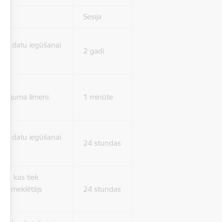
Sesija
isko datu iegūšanai
2 gadi
rasījuma līmeni.
1 minūte
isko datu iegūšanai
24 stundas
as, kas tiek
ā apmeklētājs
24 stundas