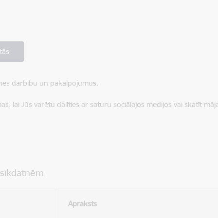
tās
ietnes darbību un pakalpojumus.
, lai Jūs varētu dalīties ar saturu sociālajos medijos vai skatīt mā
 sīkdatnēm
Apraksts