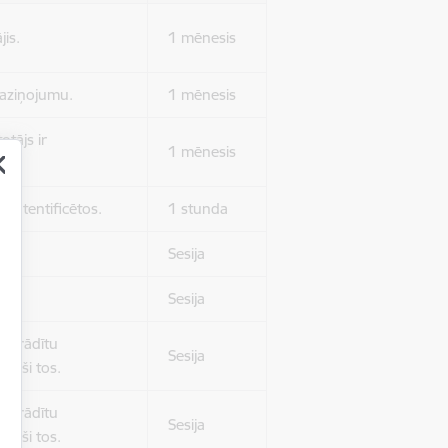
jis.
1 mēnesis
 paziņojumu.
1 mēnesis
otājs ir
1 mēnesis
 autentificētos.
1 stunda
kļa.
Sesija
Sesija
 nerādītu
Sesija
ēruši tos.
 nerādītu
Sesija
ēruši tos.