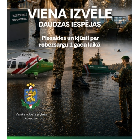
Reģistrē, ka tiek parādīts modālais logs.
nepieciešamas,
Reģistrē unikālu ID, kas tiek izmantots statist
arbību un
par to, kā apmeklētājs izmanto vietni.
nepieciešamas,
arbību un
Izmanto Google Analytics, lai samazinātu piep
nepieciešamas,
Reģistrē unikālu ID, kas tiek izmantots statist
arbību un
par to, kā apmeklētājs izmanto vietni.
nepieciešamas,
Reģistrē unikālu ID priekš jaunākās GA 4 versij
arbību un
izmantots statistisko datu iegūšanai par to, k
izmanto vietni.