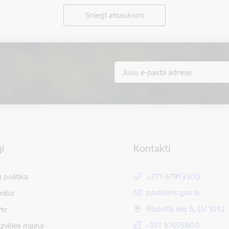
Sniegt atsauksmi
i
Kontakti
 politika
+371 67913300
E-pasts:
pasts@rs.gov.lv
mība
Rūdolfa iela 5, LV 1012
te
+371 67075600
izvēles maiņa