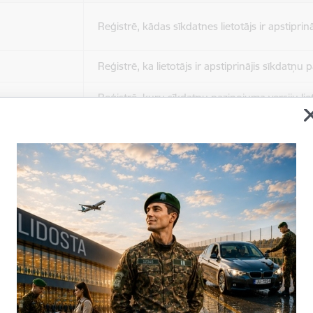
Reģistrē, kādas sīkdatnes lietotājs ir apstiprinā
Reģistrē, ka lietotājs ir apstiprinājis sīkdatņu
Reģistrē, kuru sīkdatņu paziņojuma versiju liet
apstiprinājis.
Nepieciešams tikai satura administratoriem, lai
Sesijas uzturēšana no slodzes dalīšanas viedo
Drošības politikas sesija.
Sīkdatne ir nepieciešama, lai visiem lietotājiem
ziņojumus pēc tam, kad viņi ir izlasījuši un aizv
Sīkdatne ir nepieciešama, lai visiem lietotājiem
ziņojumus pēc tam, kad viņi ir izlasījuši un aizv