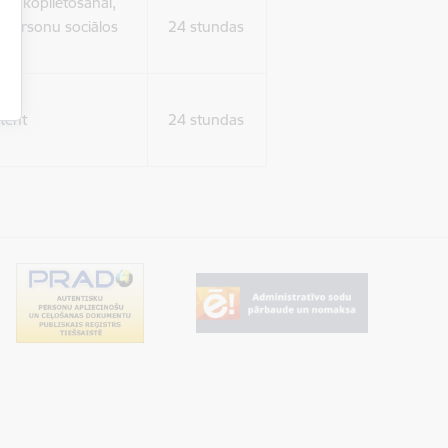
ura koplietošanai,
o personu sociālos
24 stundas
tent
24 stundas