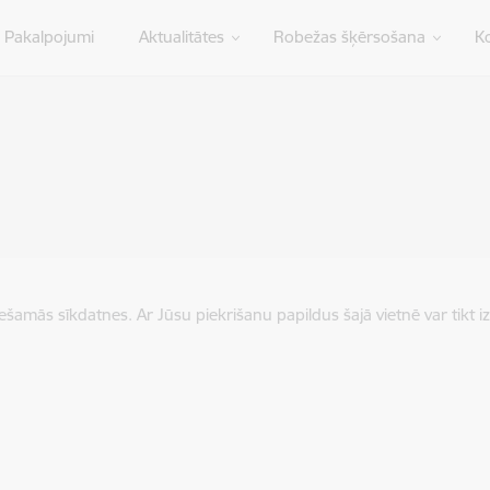
Pakalpojumi
Aktualitātes
Robežas šķērsošana
Ko
iešamās sīkdatnes. Ar Jūsu piekrišanu papildus šajā vietnē var tikt i