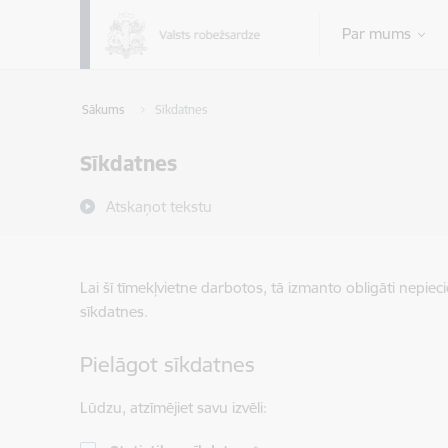
Pāriet uz lapas saturu
Par mums
Sākums
Sīkdatnes
Sīkdatnes
Atskaņot tekstu
Lai šī tīmekļvietne darbotos, tā izmanto obligāti nepiec
sīkdatnes.
Pielāgot sīkdatnes
Lūdzu, atzīmējiet savu izvēli: