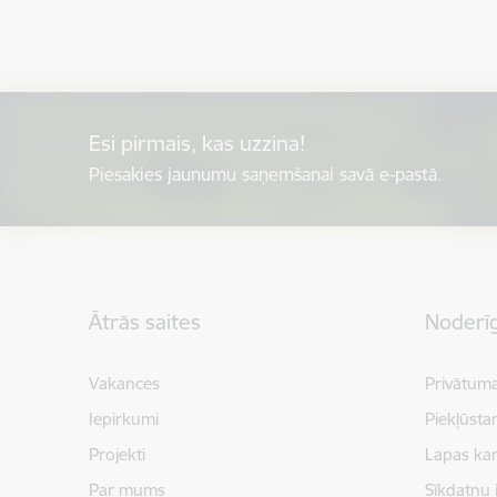
Esi pirmais, kas uzzina!
Piesakies jaunumu saņemšanai savā e-pastā.
Kājene
Ātrās saites
Noderīg
Vakances
Privātuma
Iepirkumi
Piekļūsta
Projekti
Lapas kar
Par mums
Sīkdatņu 