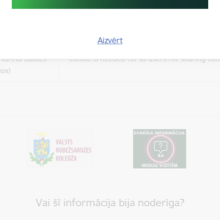
es
Šīs sīkdatnes ir paredzētas tādu vietņu un sat
varētu dalīties
kas jūs interesē mūsu vietnē, izmantojot treš
los)
tīklus vai citas vietnes.
Aizvērt
es
varētu dalīties
Cookie is needed for all users for sharing con
los)
Vai šī informācija bija noderīga?