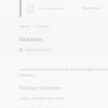
Pāriet uz lapas saturu
Par mums
Sākums
Sīkdatnes
Sīkdatnes
Atskaņot tekstu
Lai šī tīmekļvietne darbotos, tā izmanto obligāti nepiec
sīkdatnes.
Pielāgot sīkdatnes
Lūdzu, atzīmējiet savu izvēli: