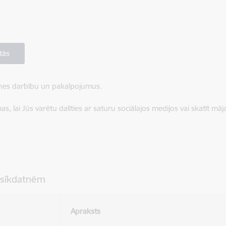
tās
ietnes darbību un pakalpojumus.
, lai Jūs varētu dalīties ar saturu sociālajos medijos vai skatīt mā
 sīkdatnēm
Apraksts