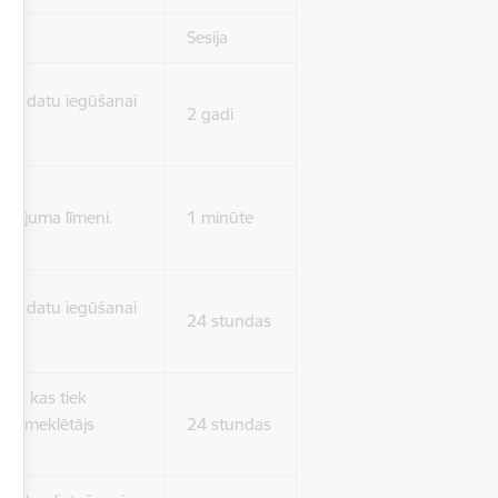
Sesija
isko datu iegūšanai
2 gadi
rasījuma līmeni.
1 minūte
isko datu iegūšanai
24 stundas
as, kas tiek
ā apmeklētājs
24 stundas