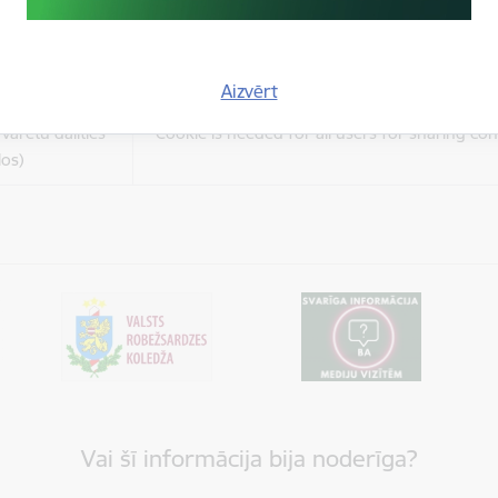
es
Šīs sīkdatnes ir paredzētas tādu vietņu un sat
varētu dalīties
kas jūs interesē mūsu vietnē, izmantojot treš
los)
tīklus vai citas vietnes.
Aizvērt
es
varētu dalīties
Cookie is needed for all users for sharing con
los)
Vai šī informācija bija noderīga?