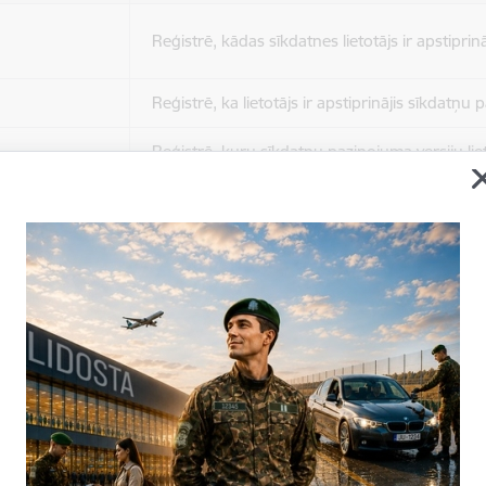
Reģistrē, kādas sīkdatnes lietotājs ir apstiprinā
Reģistrē, ka lietotājs ir apstiprinājis sīkdatņu
Reģistrē, kuru sīkdatņu paziņojuma versiju liet
apstiprinājis.
Nepieciešams tikai satura administratoriem, lai
Sesijas uzturēšana no slodzes dalīšanas viedo
Drošības politikas sesija.
Sīkdatne ir nepieciešama, lai visiem lietotājiem
ziņojumus pēc tam, kad viņi ir izlasījuši un aizv
Sīkdatne ir nepieciešama, lai visiem lietotājiem
ziņojumus pēc tam, kad viņi ir izlasījuši un aizv