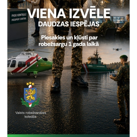
Reģistrē, ka tiek parādīts modālais logs.
nepieciešamas,
Reģistrē unikālu ID, kas tiek izmantots statist
arbību un
par to, kā apmeklētājs izmanto vietni.
nepieciešamas,
arbību un
Izmanto Google Analytics, lai samazinātu piep
nepieciešamas,
Reģistrē unikālu ID, kas tiek izmantots statist
arbību un
par to, kā apmeklētājs izmanto vietni.
nepieciešamas,
Reģistrē unikālu ID priekš jaunākās GA 4 versij
arbību un
izmantots statistisko datu iegūšanai par to, k
izmanto vietni.