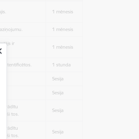
jis.
1 mēnesis
 paziņojumu.
1 mēnesis
otājs ir
1 mēnesis
 autentificētos.
1 stunda
kļa.
Sesija
Sesija
 nerādītu
Sesija
ēruši tos.
 nerādītu
Sesija
ēruši tos.