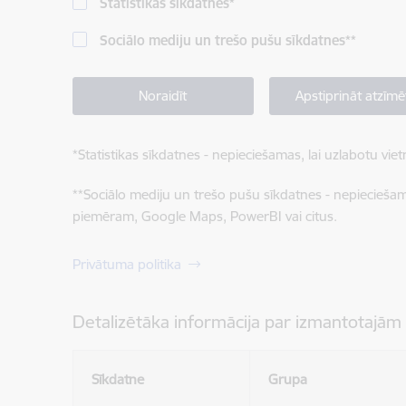
Statistikas sīkdatnes
*
Sociālo mediju un trešo pušu sīkdatnes
**
Noraidīt
Apstiprināt atzīmē
*
Statistikas sīkdatnes - nepieciešamas, lai uzlabotu v
**
Sociālo mediju un trešo pušu sīkdatnes - nepieciešamas
piemēram, Google Maps, PowerBI vai citus.
Privātuma politika
Detalizētāka informācija par izmantotajām
Sīkdatne
Grupa