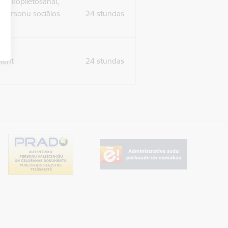
ura koplietošanai,
o personu sociālos
24 stundas
tent
24 stundas