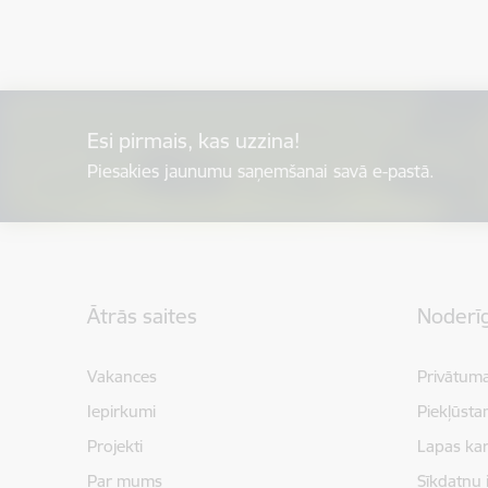
Esi pirmais, kas uzzina!
Piesakies jaunumu saņemšanai savā e-pastā.
Kājene
Ātrās saites
Noderīg
Vakances
Privātuma
Iepirkumi
Piekļūsta
Projekti
Lapas kar
Par mums
Sīkdatņu 