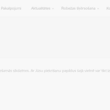
Pakalpojumi
Aktualitātes
Robežas šķērsošana
Ko
iešamās sīkdatnes. Ar Jūsu piekrišanu papildus šajā vietnē var tikt i