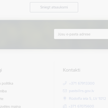
Sniegt atsauksmi
i
Kontakti
 politika
+371 67913300
E-pasts:
pasts@rs.gov.lv
mība
Rūdolfa iela 5, LV 1012
te
+371 67075600
izvēles maiņa