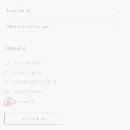
Lapas karte
Sīkdatņu izvēles maiņa
Kontakti
+371 67913300
E-pasts:
pasts@rs.gov.lv
Rūdolfa iela 5, LV 1012
+371 67075600
Visi kontakti