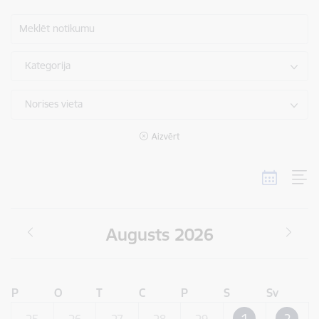
Meklēt notikumu
Kategorija
Norises vieta
Aizvērt
Augusts 2026
P
O
T
C
P
S
Sv
1
2
25
26
27
28
29