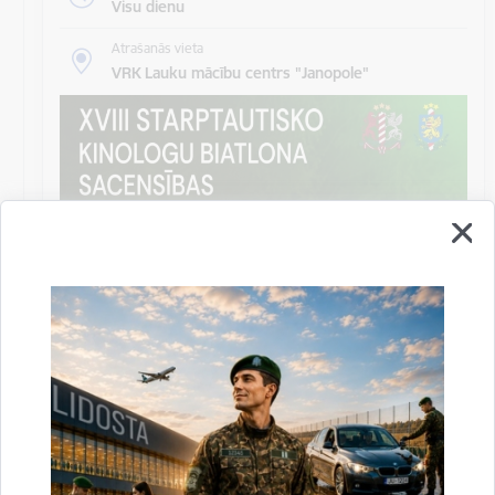
Visu dienu
Atrašanās vieta
VRK Lauku mācību centrs "Janopole"
XVIII starptautisko kinologu biatlona
sacensības "Latvija 2026"
Sacensības