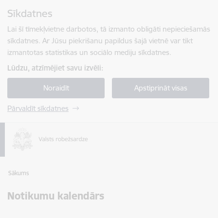
Pāriet uz lapas saturu
Sīkdatnes
Spied
lai meklētu
Enter
Lai šī tīmekļvietne darbotos, tā izmanto obligāti nepieciešamās
sīkdatnes. Ar Jūsu piekrišanu papildus šajā vietnē var tikt
izmantotas statistikas un sociālo mediju sīkdatnes.
Lūdzu, atzīmējiet savu izvēli:
Noraidīt
Apstiprināt visas
Pārvaldīt sīkdatnes
Sākums
Notikumu kalendārs