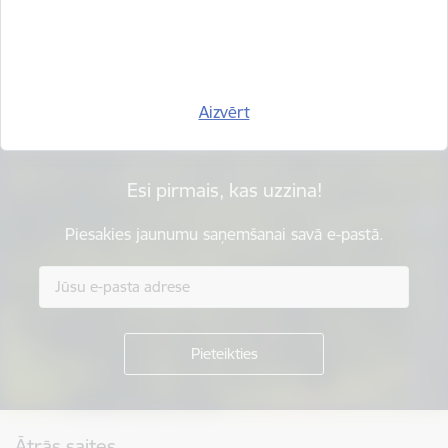
Vai šī informācija bija noderīga?
Sniegt atsauksmi
Aizvērt
Esi pirmais, kas uzzina!
Piesakies jaunumu saņemšanai savā e-pastā.
Kājene
Ātrās saites