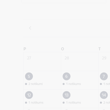
P
O
T
27
28
29
5
6
7
2 notikumi
1 notikums
1 no
12
13
14
1 notikums
1 notikums
2 no