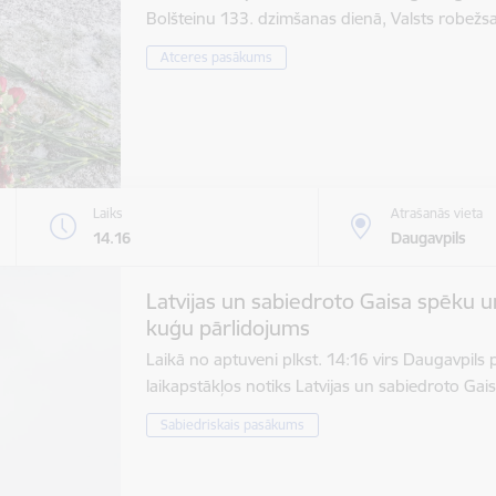
Bolšteinu 133. dzimšanas dienā, Valsts robež
Atceres pasākums
Laiks
Atrašanās vieta
14.16
Daugavpils
Latvijas un sabiedroto Gaisa spēku u
kuģu pārlidojums
Laikā no aptuveni plkst. 14:16 virs Daugavpils 
laikapstākļos notiks Latvijas un sabiedroto Ga
Sabiedriskais pasākums