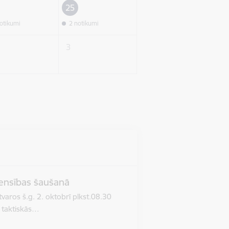
25
otikumi
2 notikumi
3
ensības šaušanā
aros š.g. 2. oktobrī plkst.08.30
 taktiskās…