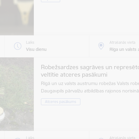
Laiks
Atrašanās vieta
Visu dienu
Rīga un valsts
Robežsardzes sagrāves un represēt
veltītie atceres pasākumi
Rīgā un uz valsts austrumu robežas Valsts rob
Daugavpils pārvalžu atbildības rajonos norisin
Atceres pasākums
Laiks
Atrašanās vieta