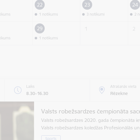
22
23
24
tikums
1 notikums
3 notikumi
2 n
29
1
2
tikums
1 notikums
Laiks
Atrašanās vieta
8.30–16.30
Rēzekne
Valsts robežsardzes čempionāta sac
Valsts robežsardzes 2020. gada čempionāta ietv
Valsts robežsardzes koledžas Profesionālās un
Sports