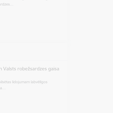
sardzes…
n Valsts robežsardzes gaisa
pilsētas lidojumam labvēlīgos
isa…