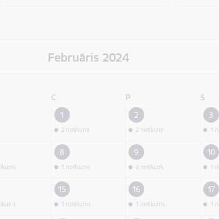
Februāris 2024
C
P
S
1
2
3
2 notikumi
2 notikumi
1 n
8
9
10
tikums
1 notikums
3 notikumi
1 n
15
16
17
tikumi
1 notikums
1 notikums
1 n