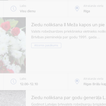
Laiks
Atrašanās vieta
Visu dienu
Rīga
Ziedu nolikšana II Meža kapos un pie
Valsts robežsardzes priekšnieka vietnieks nolik
Brīvības pieminekļa par godu 1991. gada…
Atceres pasākums
Laiks
Atrašanās vieta
12.00–12.10
Rīgas Brāļu kap
Ziedu nolikšana par godu ģenerāļa L.
Godinot Latvijas brīvvalsts robežsargu brigāde