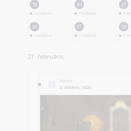
19
20
21
1 notikums
1 notikums
1 no
26
27
28
1 notikums
1 notikums
1 no
27. februāris
Datums
2. oktobris, 2020