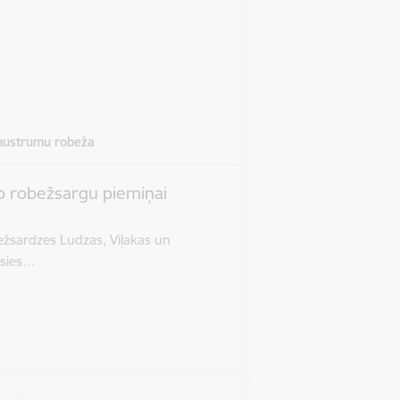
 austrumu robeža
o robežsargu piemiņai
ežsardzes Ludzas, Viļakas un
āsies…