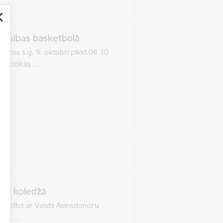
ensības basketbolā
aros š.g. 9. oktobrī plkst.08.30
 taktiskās…
zes koledžā
darbībā ar Valsts Asinsdonoru
iena. …