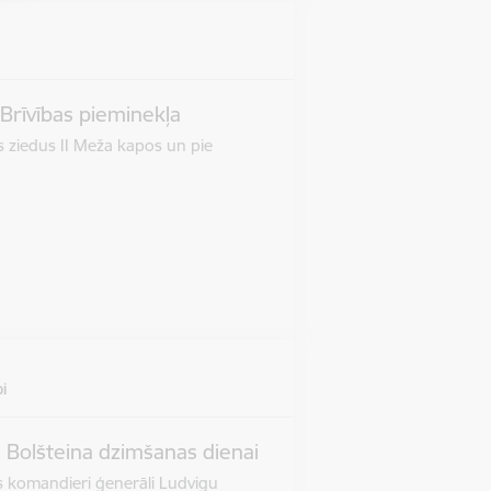
 Brīvības pieminekļa
s ziedus II Meža kapos un pie
i
 Bolšteina dzimšanas dienai
s komandieri ģenerāli Ludvigu