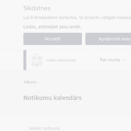
Pāriet uz lapas saturu
Sīkdatnes
Lai šī tīmekļvietne darbotos, tā izmanto obligāti nepiec
Lūdzu, atzīmējiet savu izvēli:
Noraidīt
Apstiprināt visas
Par mums
Sākums
Notikumu kalendārs
Meklēt notikumu