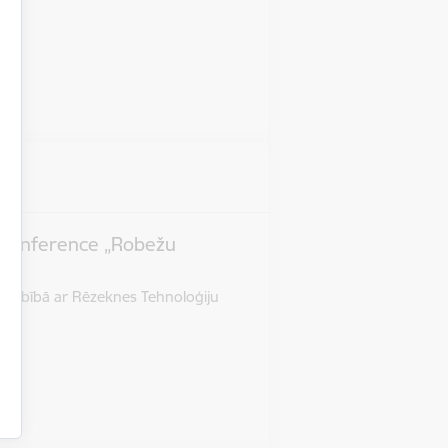
kā konference „Robežu
adarbībā ar Rēzeknes Tehnoloģiju
sko…