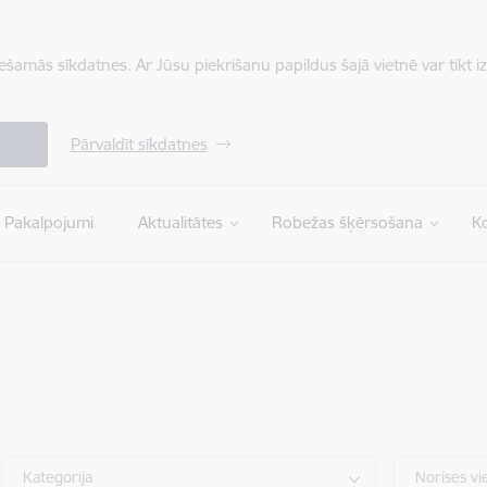
iešamās sīkdatnes. Ar Jūsu piekrišanu papildus šajā vietnē var tikt i
Pārvaldīt sīkdatnes
Pakalpojumi
Aktualitātes
Robežas šķērsošana
Ko
Kategorija
Norises vi