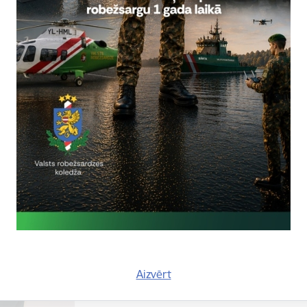
Sabiedriskais pasākums
Laiks
Atrašanās vieta
Visu dienu
tiešsaistē
VIII starptautiskā zinātniski praktis
drošība un pārvaldība”
Jau astoto reizi Valsts robežsardzes koledža s
akadēmiju rīko starptautisko zinātniski prakti
Konference
Aizvērt