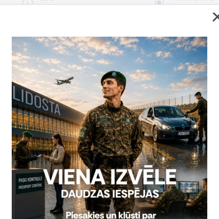
8.30–16.30
Rēzekne
Valsts robežsardzes čempionāta sac
Valsts robežsardzes 2020. gada čempionāta ietv
Valsts robežsardzes koledžas Profesionālās un
Sports
Laiks
Atrašanās vieta
8.00–11.00
Rēzekne
Asinsdonoru diena Valsts robežsard
Š.g. 14.oktobrī Valsts robežsardzes koledžā sa
centra Latgales filiāli tiks rīkota Asinsdonoru d