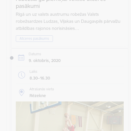
pasākumi
Rīgā un uz valsts austrumu robežas Valsts
robežsardzes Ludzas, Viļakas un Daugavpils pārvalžu
atbildības rajonos norisināsies…
Atceres pasākums
Datums
9. oktobris, 2020
Laiks
8.30–16.30
Atrašanās vieta
Rēzekne