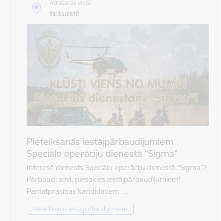
Atrašanās vieta
tiešsaistē
Pieteikšanās iestājpārbaudījumiem
Speciālo operāciju dienestā “Sigma”
Interesē dienests Speciālo operāciju dienestā “Sigma”?
Pārbaudi sevi, piesakies iestājpārbaudījumiem!
Pamatprasības kandidātiem: …
Pieteikšanās iestājpārbaudījumiem