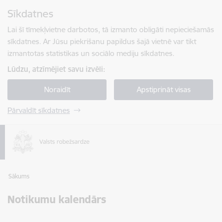
Pāriet uz lapas saturu
Sīkdatnes
Spied
lai meklētu
Enter
Lai šī tīmekļvietne darbotos, tā izmanto obligāti nepieciešamās
sīkdatnes. Ar Jūsu piekrišanu papildus šajā vietnē var tikt
izmantotas statistikas un sociālo mediju sīkdatnes.
Lūdzu, atzīmējiet savu izvēli:
Noraidīt
Apstiprināt visas
Pārvaldīt sīkdatnes
Sākums
Notikumu kalendārs