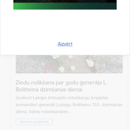
Atrašanās vieta
Rīgas Brāļu kapi
Aizvērt
Ziedu nolikšana par godu ģenerāļa L.
Bolšteina dzimšanas dienai
Godinot Latvijas brīvvalsts robežsargu brigādes
komandieri ģenerāli Ludvigu Bolšteinu 133. dzimšanas
dienā, Valsts robežsardzes…
Atceres pasākums