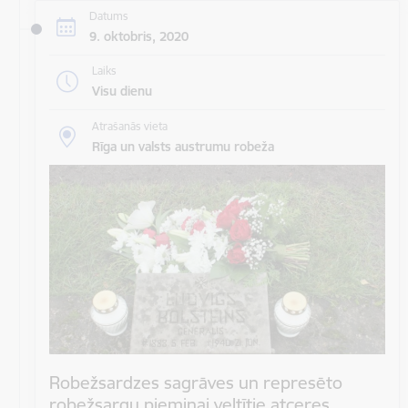
Datums
9. oktobris, 2020
Laiks
Visu dienu
Atrašanās vieta
Rīga un valsts austrumu robeža
Robežsardzes sagrāves un represēto
robežsargu piemiņai veltītie atceres