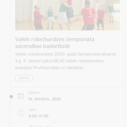
Valsts robežsardzes čempionāta
sacensības basketbolā
Valsts robežsardzes 2020. gada čempionāta ietvaros
š.g. 9. oktobrī plkst.08.30 Valsts robežsardzes
koledžas Profesionālās un taktiskās…
Sports
Datums
14. oktobris, 2020
Laiks
8.00–11.00
Atrašanās vieta