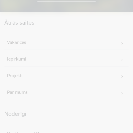
Kājene
Ātrās saites
Vakances
Iepirkumi
Projekti
Par mums
Noderīgi