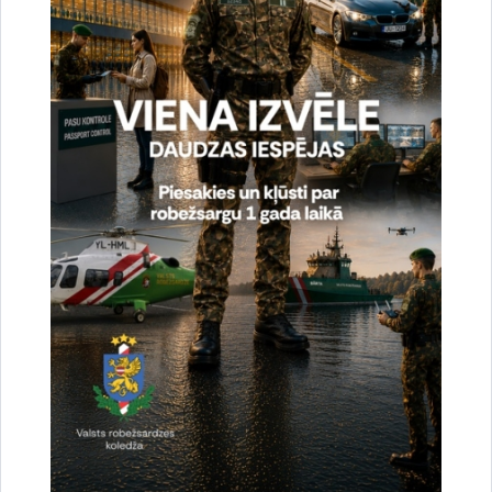
Ziedu nolikšana II Meža kapos un pie
Brīvības pieminekļa
Valsts robežsardzes priekšnieka vietnieks noliks ziedus
II Meža kapos un pie Brīvības pieminekļa par godu
1991. gada…
Atceres pasākums
Datums
5. februāris, 2021
Laiks
12.00–12.10