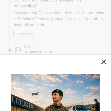
pārvaldība”
Jau astoto reizi Valsts robežsardzes koledža sadarbībā
ar Rēzeknes Tehnoloģiju akadēmiju rīko starptautisko
zinātniski praktisko…
Konference
Datums
20. janvāris, 2021
Laiks
Visu dienu
Atrašanās vieta
Rīga