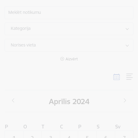
Meklēt notikumu
Kategorija
Norises vieta
Aizvērt
Aprīlis 2024
P
O
T
C
P
S
Sv
1
2
3
4
5
6
7