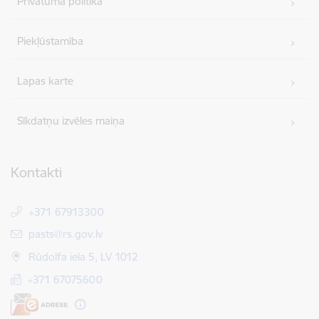
Privātuma politika
Piekļūstamība
Lapas karte
Sīkdatņu izvēles maiņa
Kontakti
+371 67913300
E-pasts:
pasts@rs.gov.lv
Rūdolfa iela 5, LV 1012
+371 67075600