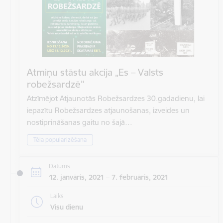
Atmiņu stāstu akcija „Es – Valsts
robežsardzē"
Atzīmējot Atjaunotās Robežsardzes 30.gadadienu, lai
iepazītu Robežsardzes atjaunošanas, izveides un
nostiprināšanas gaitu no šajā…
Tēla popularizēšana
Datums
12. janvāris, 2021 – 7. februāris, 2021
Laiks
Visu dienu