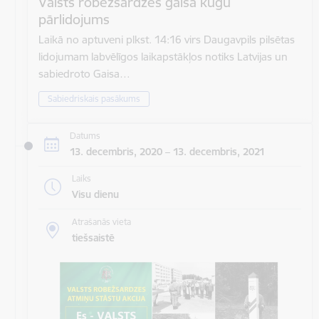
Valsts robežsardzes gaisa kuģu
pārlidojums
Laikā no aptuveni plkst. 14:16 virs Daugavpils pilsētas
lidojumam labvēlīgos laikapstākļos notiks Latvijas un
sabiedroto Gaisa…
Sabiedriskais pasākums
Datums
13. decembris, 2020 – 13. decembris, 2021
Laiks
Visu dienu
Atrašanās vieta
tiešsaistē