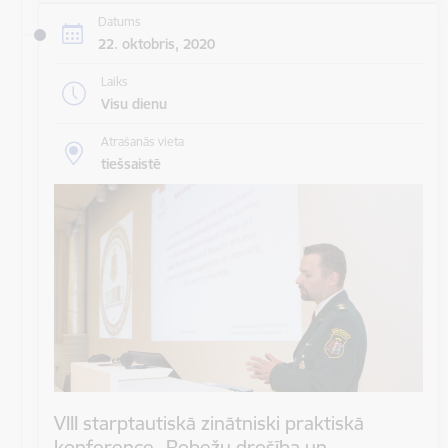
Datums
22. oktobris, 2020
Laiks
Visu dienu
Atrašanās vieta
tiešsaistē
VIII starptautiskā zinātniski praktiskā
konference „Robežu drošība un