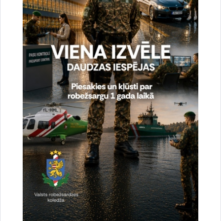
Ziedu nolikšana II Meža kapos un pie
Brīvības pieminekļa
Valsts robežsardzes priekšnieka vietnieks noliks ziedus
II Meža kapos un pie Brīvības pieminekļa par godu
1991. gada…
Atceres pasākums
Datums
5. februāris, 2021
Laiks
12.00–12.10