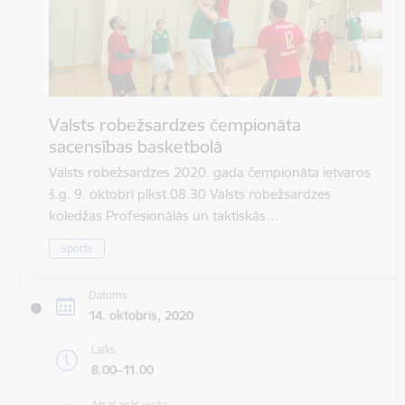
Valsts robežsardzes čempionāta
sacensības basketbolā
Valsts robežsardzes 2020. gada čempionāta ietvaros
š.g. 9. oktobrī plkst.08.30 Valsts robežsardzes
koledžas Profesionālās un taktiskās…
Sports
Datums
14. oktobris, 2020
Laiks
8.00–11.00
Atrašanās vieta