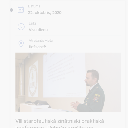
Datums
22. oktobris, 2020
Laiks
Visu dienu
Atrašanās vieta
tiešsaistē
VIII starptautiskā zinātniski praktiskā
konference „Robežu drošība un