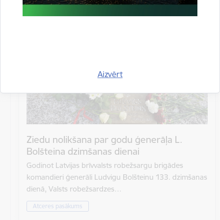
Atrašanās vieta
Rīgas Brāļu kapi
Aizvērt
Ziedu nolikšana par godu ģenerāļa L.
Bolšteina dzimšanas dienai
Godinot Latvijas brīvvalsts robežsargu brigādes
komandieri ģenerāli Ludvigu Bolšteinu 133. dzimšanas
dienā, Valsts robežsardzes…
Atceres pasākums