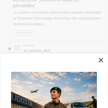
pārvaldība”
Jau astoto reizi Valsts robežsardzes koledža sadarbībā
ar Rēzeknes Tehnoloģiju akadēmiju rīko starptautisko
zinātniski praktisko…
Konference
Datums
20. janvāris, 2021
Laiks
Visu dienu
Atrašanās vieta
Rīga