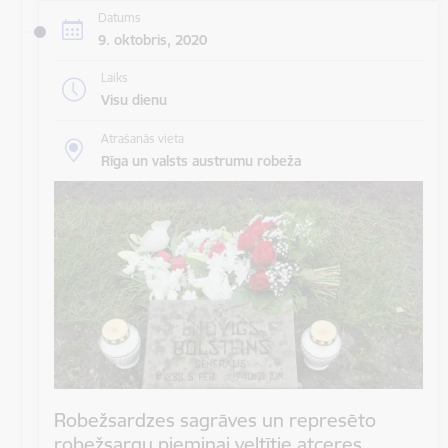
Datums
9. oktobris, 2020
Laiks
Visu dienu
Atrašanās vieta
Rīga un valsts austrumu robeža
Robežsardzes sagrāves un represēto
robežsargu piemiņai veltītie atceres