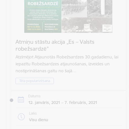
Atmiņu stāstu akcija „Es – Valsts
robežsardzē"
Atzīmējot Atjaunotās Robežsardzes 30.gadadienu, lai
iepazītu Robežsardzes atjaunošanas, izveides un
nostiprināšanas gaitu no šajā…
Tēla popularizēšana
Datums
12. janvāris, 2021 – 7. februāris, 2021
Laiks
Visu dienu