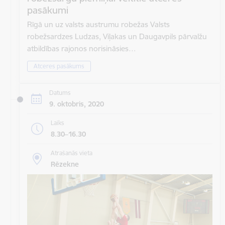
pasākumi
Rīgā un uz valsts austrumu robežas Valsts
robežsardzes Ludzas, Viļakas un Daugavpils pārvalžu
atbildības rajonos norisināsies…
Atceres pasākums
Datums
9. oktobris, 2020
Laiks
8.30–16.30
Atrašanās vieta
Rēzekne