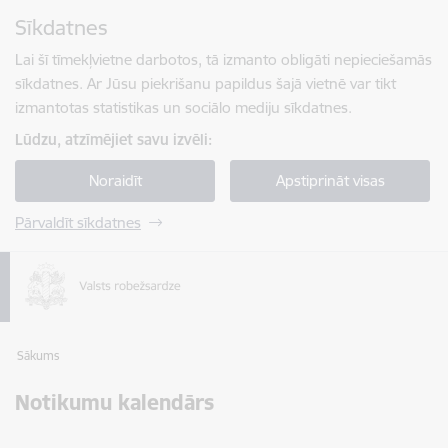
Pāriet uz lapas saturu
Sīkdatnes
Spied
lai meklētu
Enter
Lai šī tīmekļvietne darbotos, tā izmanto obligāti nepieciešamās
sīkdatnes. Ar Jūsu piekrišanu papildus šajā vietnē var tikt
izmantotas statistikas un sociālo mediju sīkdatnes.
Lūdzu, atzīmējiet savu izvēli:
Noraidīt
Apstiprināt visas
Pārvaldīt sīkdatnes
Sākums
Notikumu kalendārs