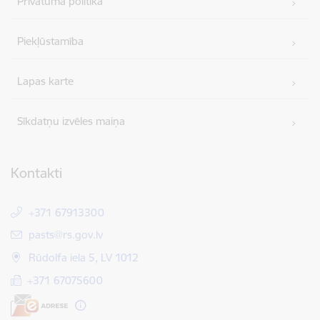
Privātuma politika
Piekļūstamība
Lapas karte
Sīkdatņu izvēles maiņa
Kontakti
+371 67913300
E-pasts:
pasts@rs.gov.lv
Rūdolfa iela 5, LV 1012
+371 67075600