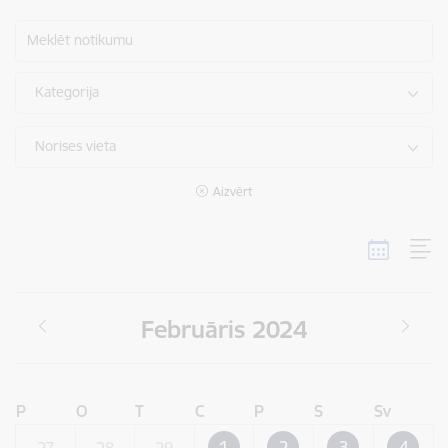
Meklēt notikumu
Kategorija
Norises vieta
Aizvērt
Februāris 2024
P
O
T
C
P
S
Sv
1
2
3
4
27
28
29