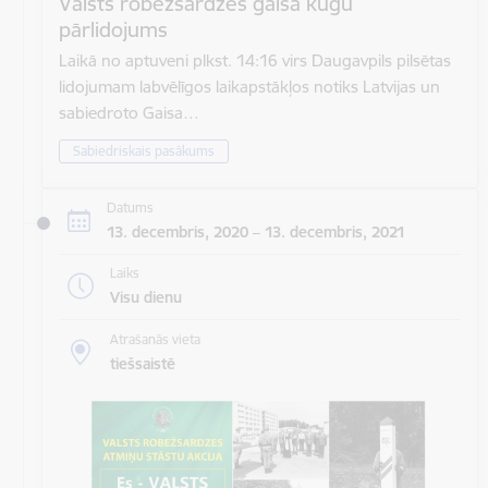
Valsts robežsardzes gaisa kuģu
pārlidojums
Laikā no aptuveni plkst. 14:16 virs Daugavpils pilsētas
lidojumam labvēlīgos laikapstākļos notiks Latvijas un
sabiedroto Gaisa…
Sabiedriskais pasākums
Datums
13. decembris, 2020 – 13. decembris, 2021
Laiks
Visu dienu
Atrašanās vieta
tiešsaistē