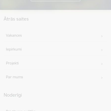
Kājene
Ātrās saites
Vakances
Iepirkumi
Projekti
Par mums
Noderīgi