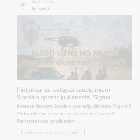
Atrašanās vieta
tiešsaistē
Pieteikšanās iestājpārbaudījumiem
Speciālo operāciju dienestā “Sigma”
Interesē dienests Speciālo operāciju dienestā “Sigma”?
Pārbaudi sevi, piesakies iestājpārbaudījumiem!
Pamatprasības kandidātiem: …
Pieteikšanās iestājpārbaudījumiem