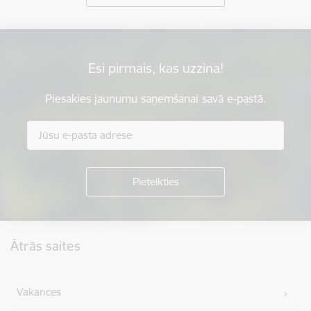
Esi pirmais, kas uzzina!
Piesakies jaunumu saņemšanai savā e-pastā.
Kājene
Ātrās saites
Vakances