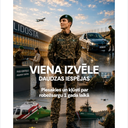
08.05.2018.
Š.g. 5.-14.maijā Valsts robežsardzes koledžā (VRK) norisinās Starptautisks
Eiropas Robežu un krasta apsardzes aģentūras (FRONTEX aģentūras)
kinoloģijas instruktoru apmācību kurss. Apmācību kursu…
Jaunumi
Robežsargi izglābj mežā apmaldījušos vīrieti
04.05.2018.
Piektdien, 4. maijā, Valsts robežsardzes Aviācijas pārvaldes robežsargi
Rēzeknes novada Gaigalavas pagastā atrada un izglāba pazudušu 80 gadus
vecu vīrieti. Robežsargi ar helikopteru iesaistījās…
Jaunumi
Valsts robežsardzes amatpersonas apbalvo ar
Viestura ordeni
03.05.2018.