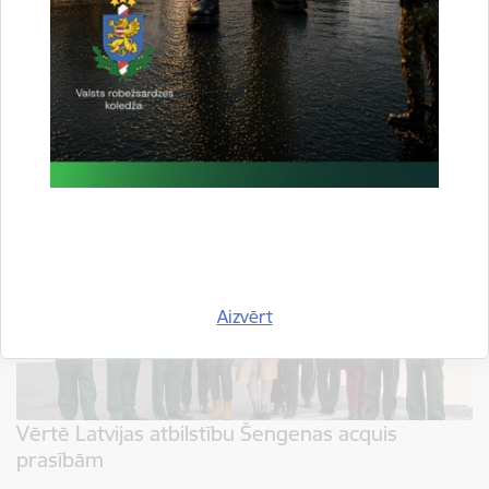
Šā gada 3.maijā Rīgas pilī notika svinīgā ceremonija, kuras laikā Valsts
prezidents Raimonds Vējonis pasniedza valsts augstākos apbalvojumus -
Triju zvaigžņu ordeni, Viestura ordeni un ordeņa goda…
Jaunumi
Aizvērt
Vērtē Latvijas atbilstību Šengenas acquis
prasībām