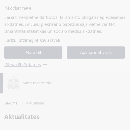
Pāriet uz lapas saturu
Sīkdatnes
Spied
lai meklētu
Enter
Lai šī tīmekļvietne darbotos, tā izmanto obligāti nepieciešamās
sīkdatnes. Ar Jūsu piekrišanu papildus šajā vietnē var tikt
izmantotas statistikas un sociālo mediju sīkdatnes.
Lūdzu, atzīmējiet savu izvēli:
Noraidīt
Apstiprināt visas
Pārvaldīt sīkdatnes
Sākums
Aktualitātes
Aktualitātes