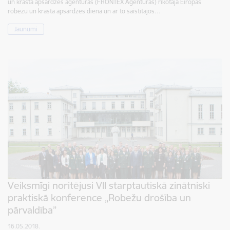
un krasta apsardzes aģentūras (FRONTEX Aģentūras) rīkotajā Eiropas
robežu un krasta apsardzes dienā un ar to saistītajos…
Jaunumi
Veiksmīgi noritējusi VII starptautiskā zinātniski
praktiskā konference „Robežu drošība un
pārvaldība”
16.05.2018.