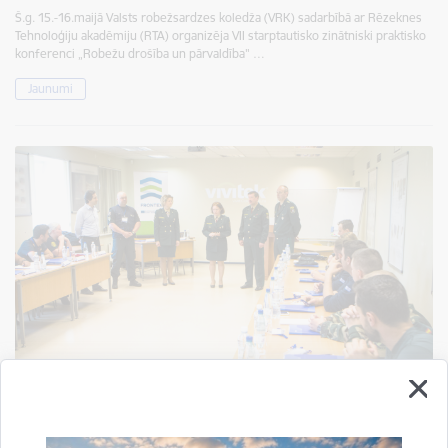
Š.g. 15.-16.maijā Valsts robežsardzes koledža (VRK) sadarbībā ar Rēzeknes
Tehnoloģiju akadēmiju (RTA) organizēja VII starptautisko zinātniski praktisko
konferenci „Robežu drošība un pārvaldība" …
Jaunumi
Valsts robežsardzes koledžā norisinās FRONTEX
aģentūras kinoloģijas instruktoru apmācību
kurss