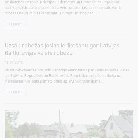
Neskatoties uz to ka, Krievijas Federācijas un Baltkrievijas Republikas
robežapsardzības iestādes aktīvi veic pasākumus, lai nepieļautu valsts
robežas nelikumīgu šķērsošanu, un regulāri ziņo par…
Jaunumi
Uzsāk robežas joslas ierīkošanu gar Latvijas -
Baltkrievijas valsts robežu
13.07.2018.
Valsts robežsardze noslēdz vispārīgo vienošanos par valsts robežas joslas
gar Latvijas Republikas un Baltkrievijas Republikas robežu ierīkošanu.
Vienošanās noslēgta pamatojoties uz IeM Nodrošinājuma…
Jaunumi