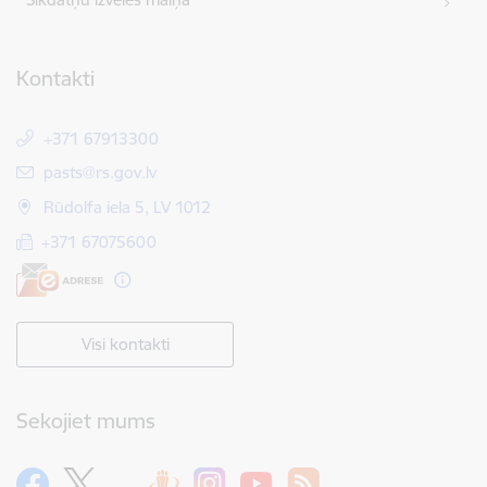
Kontakti
+371 67913300
E-pasts:
pasts@rs.gov.lv
Rūdolfa iela 5, LV 1012
+371 67075600
Visi kontakti
Sekojiet mums