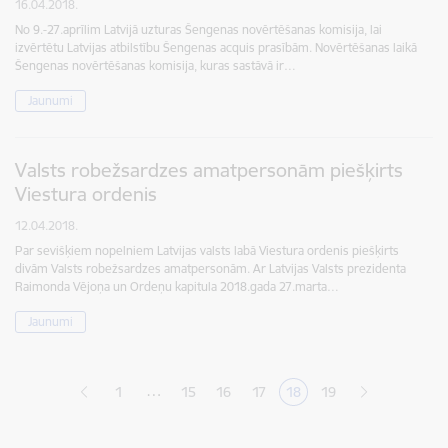
16.04.2018.
No 9.-27.aprīlim Latvijā uzturas Šengenas novērtēšanas komisija, lai
izvērtētu Latvijas atbilstību Šengenas acquis prasībām. Novērtēšanas laikā
Šengenas novērtēšanas komisija, kuras sastāvā ir…
Jaunumi
Valsts robežsardzes amatpersonām piešķirts
Viestura ordenis
12.04.2018.
Par sevišķiem nopelniem Latvijas valsts labā Viestura ordenis piešķirts
divām Valsts robežsardzes amatpersonām. Ar Latvijas Valsts prezidenta
Raimonda Vējoņa un Ordeņu kapitula 2018.gada 27.marta…
Jaunumi
Lapošana
…
1
15
16
17
18
19
Lapa
Lapa
Lapa
Pašreizējā lapa
Lapa