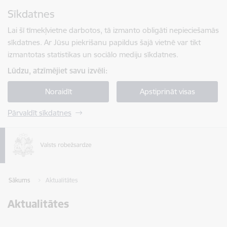
Pāriet uz lapas saturu
Sīkdatnes
Spied
lai meklētu
Enter
Lai šī tīmekļvietne darbotos, tā izmanto obligāti nepieciešamās
sīkdatnes. Ar Jūsu piekrišanu papildus šajā vietnē var tikt
izmantotas statistikas un sociālo mediju sīkdatnes.
Lūdzu, atzīmējiet savu izvēli:
Noraidīt
Apstiprināt visas
Pārvaldīt sīkdatnes
Sākums
Aktualitātes
Aktualitātes