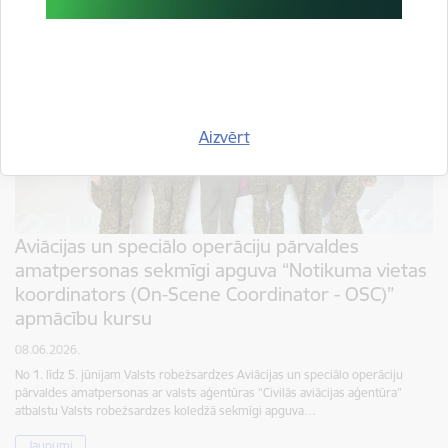
Aizvērt
Aviācijas un speciālo operāciju pārvaldes
amatpersonas sekmīgi apguva “Notikuma vietas
koordinators (On-Scene Coordinator - OSC)”
apmācību kursu
08.06.2026.
No 1. līdz 5. jūnijam Valsts robežsardzes Aviācijas un speciālo operāciju
pārvaldes amatpersonas ar valsts aģentūras “Civilās aviācijas aģentūra”
atbalstu Valsts robežsardzes koledžā sekmīgi apguva…
Jaunumi