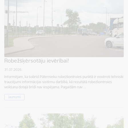
Robežšķērsotāju ievērībai!
31.07.2026.
Informējam, ka šobrīd Pāternieku robežkontroles punktā ir novēroti tehniski
traucējumi informācijas sistēmu darbībā, kā rezultātā robežkontroles
veikšana dotajā brīdī nav iespējama. Pagaidām nav…
Jaunumi