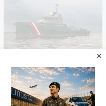
Valsts robežsardze piedalās jaunajā Frontex
aģentūras kopīgajā operācijā “Baltic Sea 2026”
17.06.2026.
Vasaras sākums Valsts robežsardzei aizsākas ar nozīmīgu iesaisti Baltijas
jūras drošības stiprināšanā. Latvija turpina aktīvi piedalīties starptautiskajās
operacionālajās aktivitātēs, kurās robežu…
Jaunumi