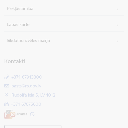
Piekļūstamība
Lapas karte
Sīkdatņu izvēles maiņa
Kontakti
+371 67913300
E-pasts:
pasts@rs.gov.lv
Rūdolfa iela 5, LV 1012
+371 67075600