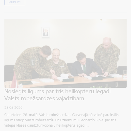
Jaunumi
Noslēgts līgums par trīs helikopteru iegādi
Valsts robežsardzes vajadzībām
28.05.2026.
Ceturtdien, 28. maijā, Valsts robežsardzes Galvenajā pārvaldē parakstīts
līgums starp Valsts robežsardzi un uzņēmumu Leonardo S.p.a. par trīs
vidējās klases daudzfunkcionālu helikopteru iegādi…