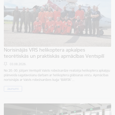
Norisinājās VRS helikoptera apkalpes
teorētiskās un praktiskās apmācības Ventspilī
03.08.2026.
No 20.-30. jūlijam Ventspilī Valsts robežsardze realizēja helikoptera apkalpju
plānveida sagatavošanu darbam ar helikoptera glābšanas vinču. Apmācības
norisinājās ar Valsts robežsardzes kuģa “BĀRTA”…
Jaunumi