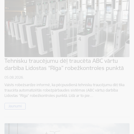
Tehnisku traucējumu dēļ traucēta ABC vārtu
darbība Lidostas “Rīga” robežkontroles punktā
05.08.2026.
Valsts robežsardze informē, ka pēcpusdienā tehnisku traucējumu dēļ tika
traucēta automatizētās robežpārbaudes sistēmas (ABC vārtu) darbība
Lidostas “Rīga” robežkontroles punktā. Līdz ar to pie…
Jaunumi