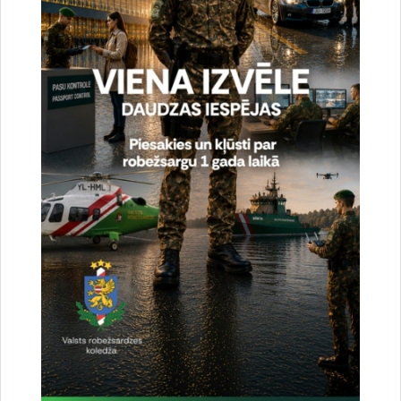
Valsts robežsardze aicina jaunlaulātos pievērst
uzmanību ceļošanas dokumentiem
09.06.2026.
Sākoties aktīvai kāzu sezonai, Valsts robežsardze aicina topošos jaunlaulātos
savlaicīgi pievērst uzmanību ceļošanas dokumentu (pases vai personas
apliecības (eID)) noformēšanai, ja pēc laulību…
Jaunumi