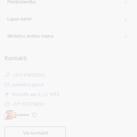
Piekļūstamība
Lapas karte
Sīkdatņu izvēles maiņa
Kontakti
+371 67913300
E-pasts:
pasts@rs.gov.lv
Rūdolfa iela 5, LV 1012
+371 67075600
Visi kontakti