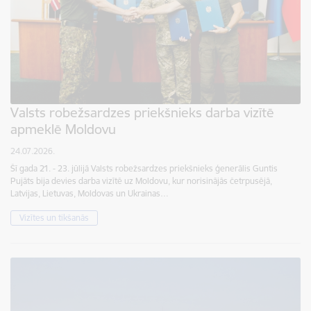
Valsts robežsardzes priekšnieks darba vizītē
apmeklē Moldovu
24.07.2026.
Šī gada 21. - 23. jūlijā Valsts robežsardzes priekšnieks ģenerālis Guntis
Pujāts bija devies darba vizītē uz Moldovu, kur norisinājās četrpusējā,
Latvijas, Lietuvas, Moldovas un Ukrainas…
Vizītes un tikšanās