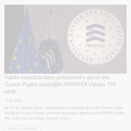
Valsts robežsardzes priekšnieks ģenerālis
Guntis Pujāts piedalījās FRONTEX Valdes 110.
sēdē
19.06.2026.
No 17.-18. jūnijam Valsts robežsardzes priekšnieks ģenerālis Guntis Pujāts
piedalījās Eiropas Robežu un krasta apsardzes aģentūras (FRONTEX) Valdes
110. sēdē, kas norisinājās Varšavā, Polijā…
Vizītes un tikšanās