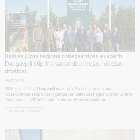
Baltijas jūras reģiona robežsardzes eksperti
Daugavpilī stiprina sadarbību ārējās robežas
drošībai
09.07.2026.
2026. gada 1. jūlijā Daugavpilī norisinājās Baltijas jūras reģiona
robežkontroles sadarbības organizācijas (Baltic Sea Region Border Control
Cooperation – BSRBCC) “zaļās” robežas ekspertu sanāksme,…
Vizītes un tikšanās