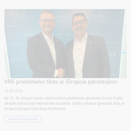
VRS priekšnieks tikās ar Eiropola pārstāvjiem
25.06.2026.
No 15.-16. jūnijam Valsts robežsardzes priekšnieks ģenerālis Guntis Pujāts
atradās darba vizītē Nīderlandes Karalistē. Vizītes ietvaros ģenerālis tikās ar
Eiropola Eiropas Operāciju direktorāta…
Vizītes un tikšanās