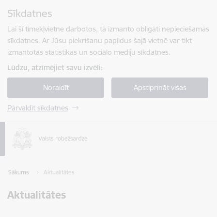
Pāriet uz lapas saturu
Sīkdatnes
Spied
lai meklētu
Enter
Lai šī tīmekļvietne darbotos, tā izmanto obligāti nepieciešamās
sīkdatnes. Ar Jūsu piekrišanu papildus šajā vietnē var tikt
izmantotas statistikas un sociālo mediju sīkdatnes.
Lūdzu, atzīmējiet savu izvēli:
Noraidīt
Apstiprināt visas
Pārvaldīt sīkdatnes
Sākums
Aktualitātes
Aktualitātes