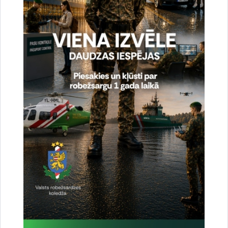
Norisinājās Latvijas un Igaunijas robežas
pilnvaroto pārstāvju vietnieku un palīgu darba
tikšanās
26.06.2026.
Trešdien, 17. jūnijā, Valmierā norisinājās Latvijas Republikas un Igaunijas
Republikas robežas pilnvaroto pārstāvju vietnieku un palīgu plānveida darba
tikšanās. Tikšanās laikā tika apspriesti…
Vizītes un tikšanās