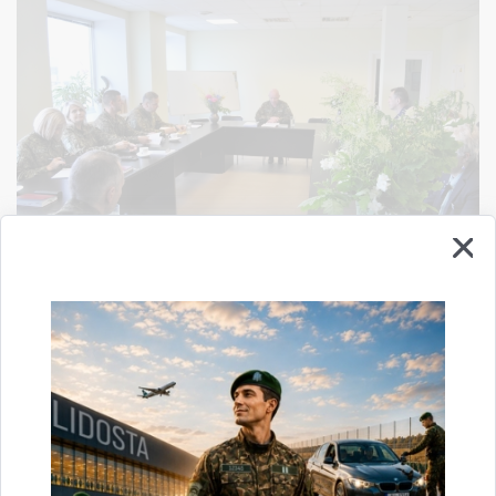
Valsts robežsardzes Ventspils pārvaldē notika
Sadarbības reģionālā grupas sēde
26.06.2026.
Ceturtdien, 18. jūnijā, Valsts robežsardzes Ventspils pārvaldes, Valsts
ieņēmuma dienesta Muitas pārvaldes Kurzemes muitas kontroles punktu
daļas, Pārtikas un Veterinārā dienesta Ostu robežkontroles…
Vizītes un tikšanās