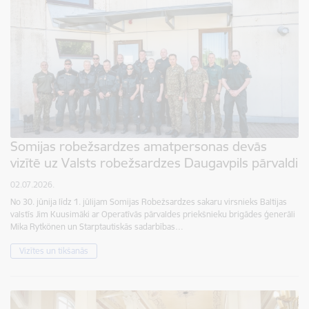
Somijas robežsardzes amatpersonas devās
vizītē uz Valsts robežsardzes Daugavpils pārvaldi
02.07.2026.
No 30. jūnija līdz 1. jūlijam Somijas Robežsardzes sakaru virsnieks Baltijas
valstīs Jim Kuusimäki ar Operatīvās pārvaldes priekšnieku brigādes ģenerāli
Mika Rytkönen un Starptautiskās sadarbības…
Vizītes un tikšanās