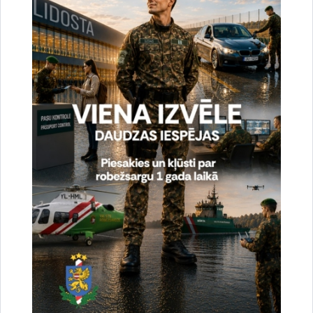
Spēkā stājies tiesas spriedums, ar kuru četri bijušie robežsargi atzīti par
vainīgiem dienesta viltojuma izdarīšanā. Viens no bijušajiem robežsargiem
sodīts ar sabiedrisko darbu uz 40 stundām. Tiesa…
Konstatētie pārkāpumi
Par valsts robežas nelikumīgu šķērsošanu
aizturēts Krievijas pilsonis
01.12.2025.