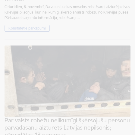
Ceturtdien, 6. novembrī, Balvu un Ludzas novados robežsargi aizturēja divus
Krievijas pilsoņus, kuri nelikumīgi šķērsoja valsts robežu no Krievijas puses.
Pārbaudot saņemto informāciju, robežsargi…
Konstatētie pārkāpumi
Par valsts robežu nelikumīgi šķērsojušu personu
pārvadāšanu aizturēts Latvijas nepilsonis;
pārvadātas 13 personas