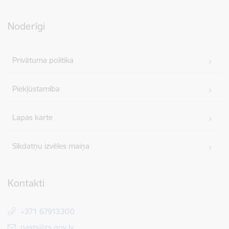
Noderīgi
Privātuma politika
Piekļūstamība
Lapas karte
Sīkdatņu izvēles maiņa
Kontakti
+371 67913300
E-pasts:
pasts@rs.gov.lv