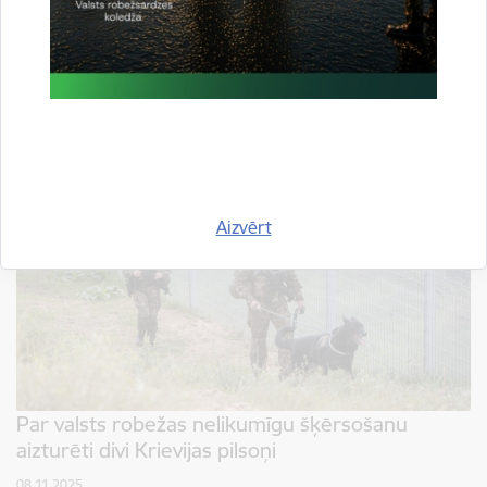
Sestdien, 29. novembrī, Ludzas novadā robežsargi aizturēja vienu Krievijas
pilsoni, kurš nelikumīgi šķērsoja valsts robežu no Krievijas puses. Pārbaudot
saņemto informāciju, robežsargi Malnavas…
Konstatētie pārkāpumi
Aizvērt
Par valsts robežas nelikumīgu šķērsošanu
aizturēti divi Krievijas pilsoņi
08.11.2025.