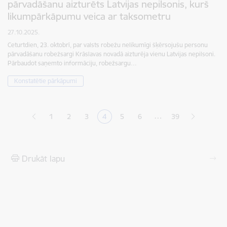
pārvadāšanu aizturēts Latvijas nepilsonis, kurš
likumpārkāpumu veica ar taksometru
27.10.2025.
Ceturtdien, 23. oktobrī, par valsts robežu nelikumīgi šķērsojušu personu
pārvadāšanu robežsargi Krāslavas novadā aizturēja vienu Latvijas nepilsoni.
Pārbaudot saņemto informāciju, robežsargu…
Konstatētie pārkāpumi
Lapošana
…
1
2
3
4
5
6
39
Lapa
Lapa
Lapa
Pašreizējā lapa
Lapa
Lapa
Drukāt lapu