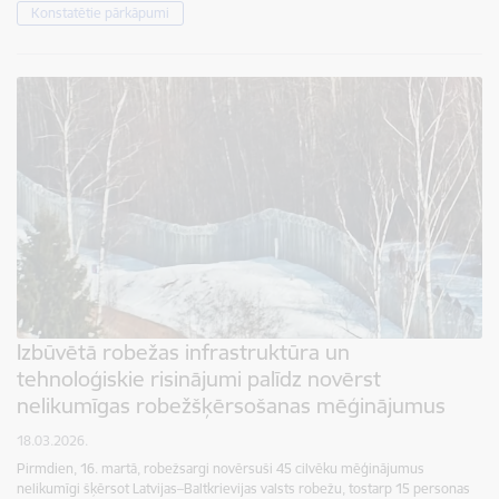
Konstatētie pārkāpumi
Izbūvētā robežas infrastruktūra un
tehnoloģiskie risinājumi palīdz novērst
nelikumīgas robežšķērsošanas mēģinājumus
18.03.2026.
Pirmdien, 16. martā, robežsargi novērsuši 45 cilvēku mēģinājumus
nelikumīgi šķērsot Latvijas–Baltkrievijas valsts robežu, tostarp 15 personas