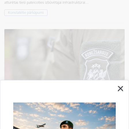
atturētas tieši pateicoties izbūvētajai infrastruktūrai…
Konstatētie pārkāpumi
Četri bijušie robežsargi atzīti par vainīgiem
dienesta dokumentu viltošanā; viens sodīts ar
sabiedrisko darbu
06.03.2026.