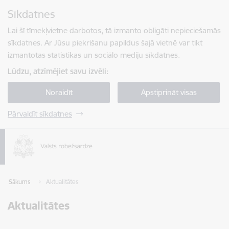
Pāriet uz lapas saturu
Sīkdatnes
Spied
lai meklētu
Enter
Lai šī tīmekļvietne darbotos, tā izmanto obligāti nepieciešamās
sīkdatnes. Ar Jūsu piekrišanu papildus šajā vietnē var tikt
izmantotas statistikas un sociālo mediju sīkdatnes.
Lūdzu, atzīmējiet savu izvēli:
Noraidīt
Apstiprināt visas
Pārvaldīt sīkdatnes
Sākums
Aktualitātes
Aktualitātes