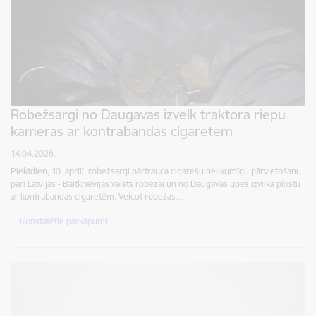
Robežsargi no Daugavas izvelk traktora riepu
kameras ar kontrabandas cigaretēm
14.04.2026.
Piektdien, 10. aprīlī, robežsargi pārtrauca cigarešu nelikumīgu pārvietošanu
pāri Latvijas - Baltkrievijas valsts robežai un no Daugavas upes izvilka plostu
ar kontrabandas cigaretēm. Veicot robežas…
Konstatētie pārkāpumi