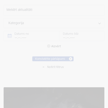
Meklēt aktualitāti
Kategorija
Datums no
Datums līdz
Aizvērt
Konstatētie pārkāpumi
Notīrīt filtrus