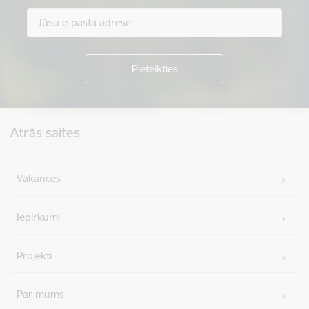
Kājene
Ātrās saites
Vakances
Iepirkumi
Projekti
Par mums