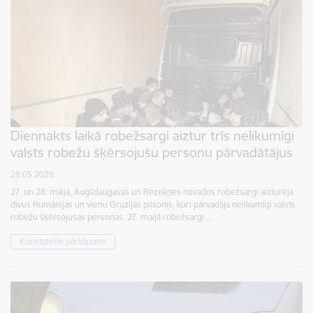
Diennakts laikā robežsargi aiztur trīs nelikumīgi
valsts robežu šķērsojušu personu pārvadātājus
28.05.2026.
27. un 28. maijā, Augšdaugavas un Rēzeknes novados robežsargi aizturēja
divus Rumānijas un vienu Gruzijas pilsonis, kuri pārvadāja nelikumīgi valsts
robežu šķērsojušas personas. 27. maijā robežsargi…
Konstatētie pārkāpumi