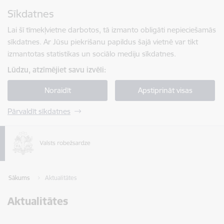
Pāriet uz lapas saturu
Sīkdatnes
Spied
lai meklētu
Enter
Lai šī tīmekļvietne darbotos, tā izmanto obligāti nepieciešamās
sīkdatnes. Ar Jūsu piekrišanu papildus šajā vietnē var tikt
izmantotas statistikas un sociālo mediju sīkdatnes.
Lūdzu, atzīmējiet savu izvēli:
Noraidīt
Apstiprināt visas
Pārvaldīt sīkdatnes
Sākums
Aktualitātes
Aktualitātes