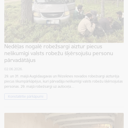
Nedēļas nogalē robežsargi aiztur piecus
nelikumīgi valsts robežu šķērsojušu personu
pārvadātājus
02.06.2026.
29. un 31. maijā Augšdaugavas un Rēzeknes novados robežsargi aizturēja
piecus likumpārkāpējus, kuri pārvadāja nelikumīgi valsts robežu šķērsojušas
personas. 29. maijā robežsargi uz autoceļa…
Konstatētie pārkāpumi