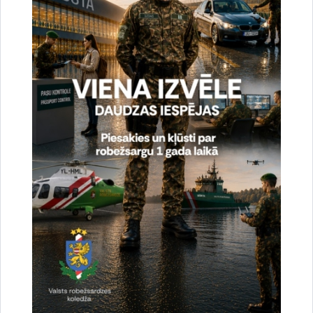
Bēgot no robežsargiem, nelikumīgi valsts
robežu šķērsojušu personu pārvadātājs izraisa
nopietnu ceļu satiksmes negadījumu
14.05.2026.
Trešdien, 13. maijā, pēc bēgšanas no robežsargiem nelikumīgi valsts robežu
šķērsojušu personu pārvadātājs ar saviem pasažieriem Augšdaugavas
novadā izraisīja nopietnu ceļu satiksmes negadījumu, kā…
Konstatētie pārkāpumi