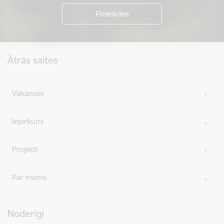
Kājene
Ātrās saites
Vakances
Iepirkumi
Projekti
Par mums
Noderīgi