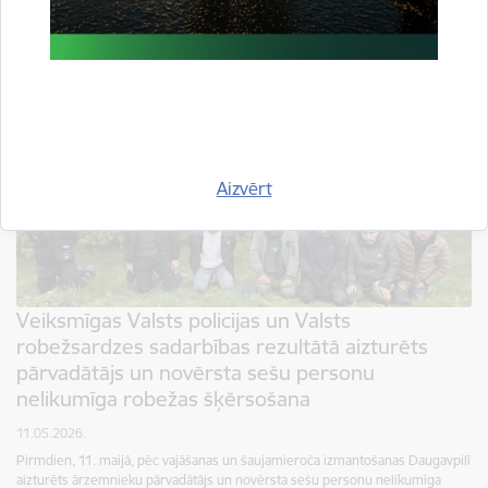
Aizvērt
Veiksmīgas Valsts policijas un Valsts
robežsardzes sadarbības rezultātā aizturēts
pārvadātājs un novērsta sešu personu
nelikumīga robežas šķērsošana
11.05.2026.
Pirmdien, 11. maijā, pēc vajāšanas un šaujamieroča izmantošanas Daugavpilī
aizturēts ārzemnieku pārvadātājs un novērsta sešu personu nelikumīga