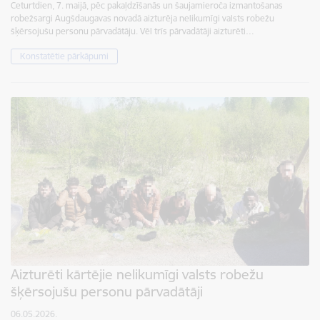
Ceturtdien, 7. maijā, pēc pakaļdzīšanās un šaujamieroča izmantošanas
robežsargi Augšdaugavas novadā aizturēja nelikumīgi valsts robežu
šķērsojušu personu pārvadātāju. Vēl trīs pārvadātāji aizturēti…
Konstatētie pārkāpumi
Aizturēti kārtējie nelikumīgi valsts robežu
šķērsojušu personu pārvadātāji
06.05.2026.