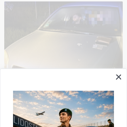
Aizturēti divi nelikumīgi valsts robežu šķērsojušu
personu pārvadātāji
18.05.2026.
16. maijā un 18. maijā Augšdaugavas un Krāslavas novados aizturēti divi
nelikumīgi valsts robežu šķērsojušu personu pārvadātāji. Sestdien, 16. maijā,
Valsts policijas amatpersonas uz autoceļa…
Konstatētie pārkāpumi