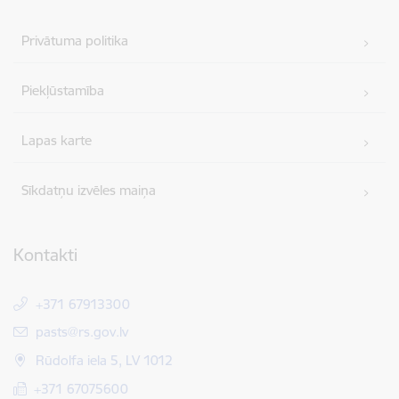
Privātuma politika
Piekļūstamība
Lapas karte
Sīkdatņu izvēles maiņa
Kontakti
+371 67913300
E-pasts:
pasts@rs.gov.lv
Rūdolfa iela 5, LV 1012
+371 67075600