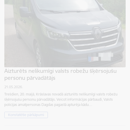
Aizturēts nelikumīgi valsts robežu šķērsojušu
personu pārvadātājs
21.05.2026.
Trešdien, 20. maijā, Krāslavas novadā aizturēts nelikumīgi valsts robežu
šķērsojušu personu pārvadātājs. Veicot informācijas pārbaudi, Valsts
policijas amatpersonas Dagdas pagastā apturēja kādu…
Konstatētie pārkāpumi