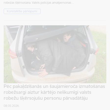
robežas šķērsošana. Valsts policijas amatpersonas…
Konstatētie pārkāpumi
Pēc pakaļdzīšanās un šaujamieroča izmatošanas
robežsargi aiztur kārtējo nelikumīgi valsts
robežu šķērsojušu personu pārvadātāju
08.05.2026.