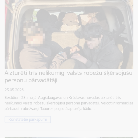
Aizturēti trīs nelikumīgi valsts robežu šķērsojušu
personu pārvadātāji
25.05.2026.
Sestdien, 23. maijā, Augšdaugavas un Krāslavas novados aizturēti trīs
nelikumīgi valsts robežu šķērsojušu personu pārvadātāji. Veicot informācijas
pārbaudi, robežsargi Tabores pagastā apturēja kādu…
Konstatētie pārkāpumi