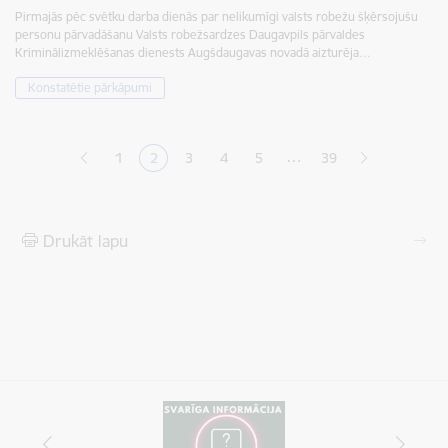
Pirmajās pēc svētku darba dienās par nelikumīgi valsts robežu šķērsojušu
personu pārvadāšanu Valsts robežsardzes Daugavpils pārvaldes
Kriminālizmeklēšanas dienests Augšdaugavas novadā aizturēja…
Konstatētie pārkāpumi
Lapošana
…
1
2
3
4
5
39
Lapa
Pašreizējā lapa
Lapa
Lapa
Lapa
Drukāt lapu