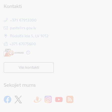
Kontakti
+371 67913300
E-pasts:
pasts@rs.gov.lv
Rūdolfa iela 5, LV 1012
+371 67075600
Visi kontakti
Sekojiet mums