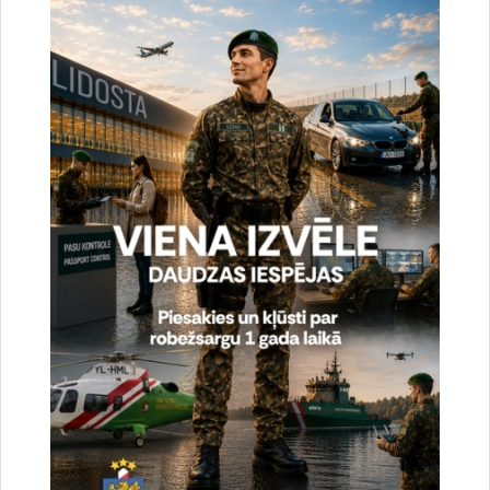
cilvēku mēģinājumus nelikumīgi šķērsot Latvijas – Baltkrievijas valsts
robežu, kopumā šogad no valsts robežas nelikumīgas…
Statistika
2026. gada 18. jūnijs uz valsts robežas un valsts
iekšienē
19.06.2026.
Ceturtdien, 18. jūnijā, Valsts robežsardzes amatpersonas novērsušas 105
cilvēku mēģinājumus nelikumīgi šķērsot Latvijas – Baltkrievijas valsts
robežu, kopumā šogad no valsts robežas nelikumīgas…
Statistika
2026. gada 17. jūnijs uz valsts robežas un valsts
iekšienē
18.06.2026.
Trešdien, 17. jūnijā, Valsts robežsardzes amatpersonas novērsušas 64