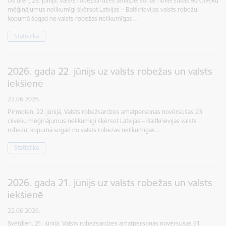
Otrdien, 23. jūnijā, Valsts robežsardzes amatpersonas novērsušas 96 cilvēku
mēģinājumus nelikumīgi šķērsot Latvijas – Baltkrievijas valsts robežu,
kopumā šogad no valsts robežas nelikumīgas…
Statistika
2026. gada 22. jūnijs uz valsts robežas un valsts
iekšienē
23.06.2026.
Pirmdien, 22. jūnijā, Valsts robežsardzes amatpersonas novērsušas 23
cilvēku mēģinājumus nelikumīgi šķērsot Latvijas – Baltkrievijas valsts
robežu, kopumā šogad no valsts robežas nelikumīgas…
Statistika
2026. gada 21. jūnijs uz valsts robežas un valsts
iekšienē
22.06.2026.
Svētdien, 21. jūnijā, Valsts robežsardzes amatpersonas novērsušas 51