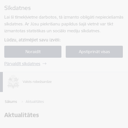
Pāriet uz lapas saturu
Sīkdatnes
Spied
lai meklētu
Enter
Lai šī tīmekļvietne darbotos, tā izmanto obligāti nepieciešamās
sīkdatnes. Ar Jūsu piekrišanu papildus šajā vietnē var tikt
izmantotas statistikas un sociālo mediju sīkdatnes.
Lūdzu, atzīmējiet savu izvēli:
Noraidīt
Apstiprināt visas
Pārvaldīt sīkdatnes
Sākums
Aktualitātes
Aktualitātes