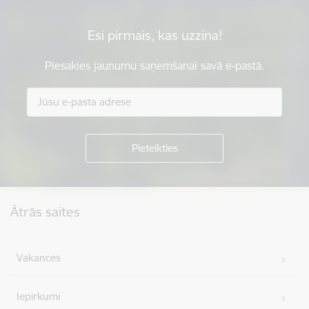
Esi pirmais, kas uzzina!
Piesakies jaunumu saņemšanai savā e-pastā.
Kājene
Ātrās saites
Vakances
Iepirkumi