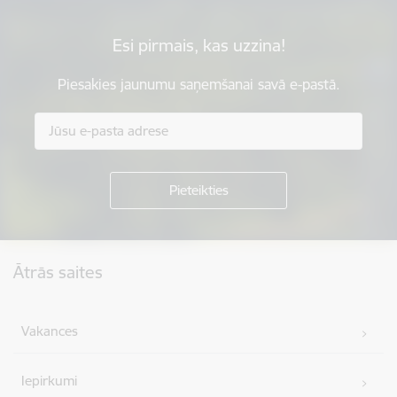
Esi pirmais, kas uzzina!
Piesakies jaunumu saņemšanai savā e-pastā.
Kājene
Ātrās saites
Vakances
Iepirkumi