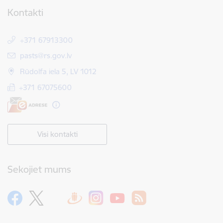
Kontakti
+371 67913300
E-pasts:
pasts@rs.gov.lv
Rūdolfa iela 5, LV 1012
+371 67075600
Visi kontakti
Sekojiet mums