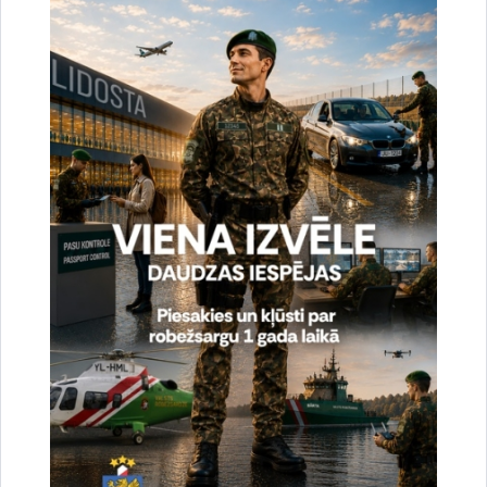
cilvēku mēģinājumus nelikumīgi šķērsot Latvijas – Baltkrievijas valsts
robežu, kopumā šogad no valsts robežas nelikumīgas…
Statistika
2026. gada 19. jūlijs uz valsts robežas un valsts
iekšienē
20.07.2026.
Svētdien, 19. jūlijā, Valsts robežsardzes amatpersonas novērsušas 2 cilvēku
mēģinājumus nelikumīgi šķērsot Latvijas – Baltkrievijas valsts robežu,
kopumā šogad no valsts robežas nelikumīgas…
Statistika
2026. gada 18. jūlijs uz valsts robežas un valsts
iekšienē
20.07.2026.
Sestdien, 18. jūlijā, Valsts robežsardzes amatpersonas novērsušas 18 cilvēku