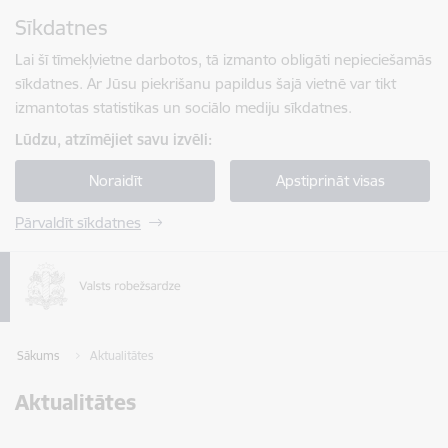
Pāriet uz lapas saturu
Sīkdatnes
Spied
lai meklētu
Enter
Lai šī tīmekļvietne darbotos, tā izmanto obligāti nepieciešamās
sīkdatnes. Ar Jūsu piekrišanu papildus šajā vietnē var tikt
izmantotas statistikas un sociālo mediju sīkdatnes.
Lūdzu, atzīmējiet savu izvēli:
Noraidīt
Apstiprināt visas
Pārvaldīt sīkdatnes
Sākums
Aktualitātes
Aktualitātes