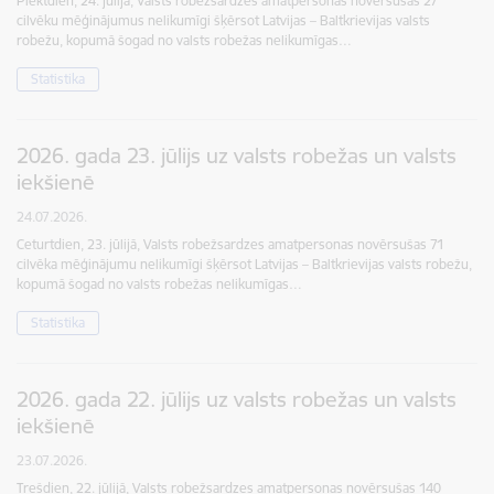
Piektdien, 24. jūlijā, Valsts robežsardzes amatpersonas novērsušas 27
cilvēku mēģinājumus nelikumīgi šķērsot Latvijas – Baltkrievijas valsts
robežu, kopumā šogad no valsts robežas nelikumīgas…
Statistika
2026. gada 23. jūlijs uz valsts robežas un valsts
iekšienē
24.07.2026.
Ceturtdien, 23. jūlijā, Valsts robežsardzes amatpersonas novērsušas 71
cilvēka mēģinājumu nelikumīgi šķērsot Latvijas – Baltkrievijas valsts robežu,
kopumā šogad no valsts robežas nelikumīgas…
Statistika
2026. gada 22. jūlijs uz valsts robežas un valsts
iekšienē
23.07.2026.
Trešdien, 22. jūlijā, Valsts robežsardzes amatpersonas novērsušas 140