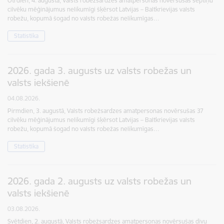
Otrdien, 4. augustā, Valsts robežsardzes amatpersonas novērsušas septiņu
cilvēku mēģinājumus nelikumīgi šķērsot Latvijas – Baltkrievijas valsts
robežu, kopumā šogad no valsts robežas nelikumīgas…
Statistika
2026. gada 3. augusts uz valsts robežas un
valsts iekšienē
04.08.2026.
Pirmdien, 3. augustā, Valsts robežsardzes amatpersonas novērsušas 37
cilvēku mēģinājumus nelikumīgi šķērsot Latvijas – Baltkrievijas valsts
robežu, kopumā šogad no valsts robežas nelikumīgas…
Statistika
2026. gada 2. augusts uz valsts robežas un
valsts iekšienē
03.08.2026.
Svētdien, 2. augustā, Valsts robežsardzes amatpersonas novērsušas divu