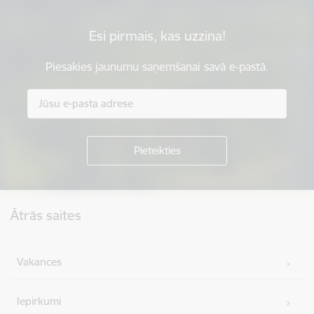
Esi pirmais, kas uzzina!
Piesakies jaunumu saņemšanai savā e-pastā.
Kājene
Ātrās saites
Vakances
Iepirkumi