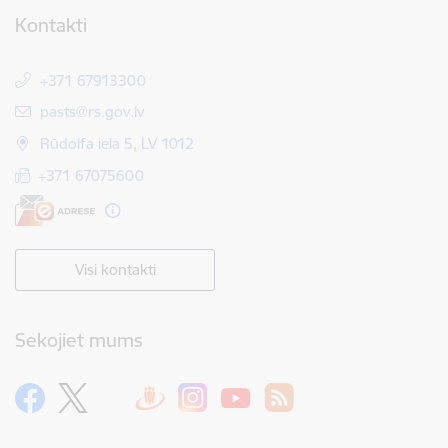
Kontakti
+371 67913300
E-pasts:
pasts@rs.gov.lv
Rūdolfa iela 5, LV 1012
+371 67075600
Visi kontakti
Sekojiet mums