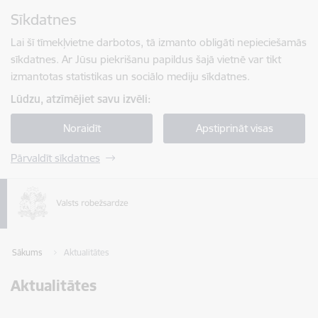
Pāriet uz lapas saturu
Sīkdatnes
Spied
lai meklētu
Enter
Lai šī tīmekļvietne darbotos, tā izmanto obligāti nepieciešamās
sīkdatnes. Ar Jūsu piekrišanu papildus šajā vietnē var tikt
izmantotas statistikas un sociālo mediju sīkdatnes.
Lūdzu, atzīmējiet savu izvēli:
Noraidīt
Apstiprināt visas
Pārvaldīt sīkdatnes
Sākums
Aktualitātes
Aktualitātes