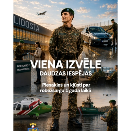
cilvēku mēģinājumus nelikumīgi šķērsot Latvijas – Baltkrievijas valsts
robežu, kopumā šogad no valsts robežas nelikumīgas…
Statistika
2026. gada 29. jūlijs uz valsts robežas un valsts
iekšienē
30.07.2026.
Trešdien, 29. jūlijā, Valsts robežsardzes amatpersonas novērsušas 87
cilvēku mēģinājumus nelikumīgi šķērsot Latvijas – Baltkrievijas valsts
robežu, kopumā šogad no valsts robežas nelikumīgas…
Statistika
2026. gada 28. jūlijs uz valsts robežas un valsts
iekšienē
29.07.2026.
Otrdien, 28. jūlijā, Valsts robežsardzes amatpersonas novērsušas 15 cilvēku