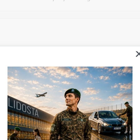
Vēlos atstāt savu e-pastu saziņai