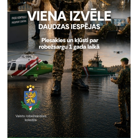
rivātuma politika
Vai šī informācija bija noderīga?