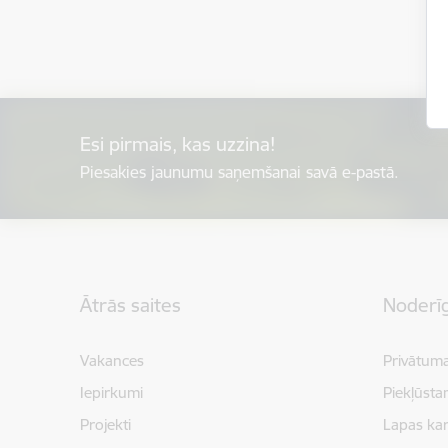
Esi pirmais, kas uzzina!
Piesakies jaunumu saņemšanai savā e-pastā.
Kājene
Ātrās saites
Noderīg
Vakances
Privātuma
Iepirkumi
Piekļūsta
Projekti
Lapas kar