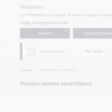
Pāriet uz lapas saturu
Sīkdatnes
Lai šī tīmekļvietne darbotos, tā izmanto obligāti nepiec
Lūdzu, atzīmējiet savu izvēli:
Noraidīt
Apstiprināt visas
Par mums
Sākums
Tīmekļa vietnes novērtējums
Tīmekļa vietnes novērtējums