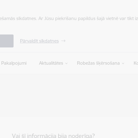
iešamās sīkdatnes. Ar Jūsu piekrišanu papildus šajā vietnē var tikt i
Pārvaldīt sīkdatnes
Pakalpojumi
Aktualitātes
Robežas šķērsošana
Ko
Vai šī informācija bija noderīga?