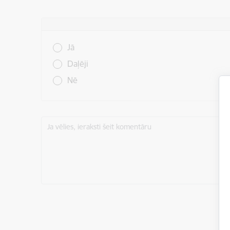
Vai šī informācija bija noderīga?
Jā
Daļēji
Nē
Ja vēlies, ieraksti šeit komentāru