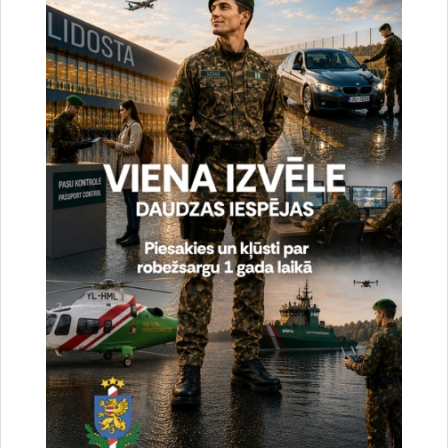
Vai šī informācija bija noderīga?
Sniegt atsauksmi
Esi pirmais, kas uzzina!