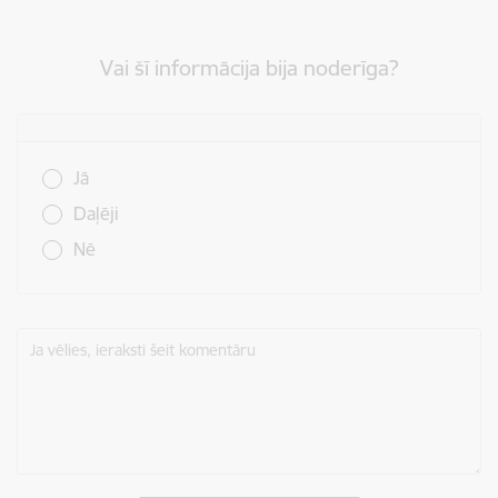
Vai šī informācija bija noderīga?
Vai šī informācija bija noderīga?
Jā
Daļēji
Nē
Ja vēlies, ieraksti šeit komentāru