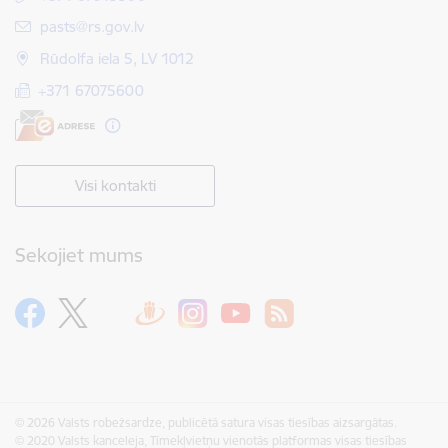
E-pasts:
pasts@rs.gov.lv
Rūdolfa iela 5, LV 1012
+371 67075600
Visi kontakti
Sekojiet mums
© 2026 Valsts robežsardze, publicētā satura visas tiesības aizsargātas.
© 2020 Valsts kanceleja, Tīmekļvietņu vienotās platformas visas tiesības