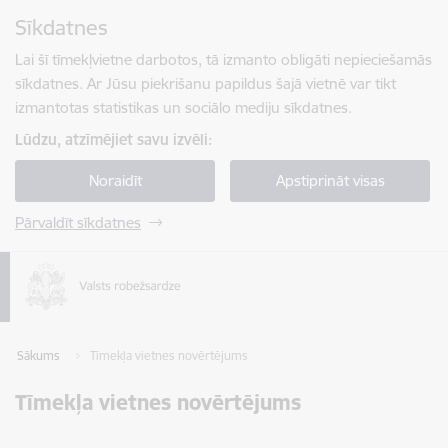
Pāriet uz lapas saturu
Sīkdatnes
Spied
lai meklētu
Enter
Lai šī tīmekļvietne darbotos, tā izmanto obligāti nepieciešamās
sīkdatnes. Ar Jūsu piekrišanu papildus šajā vietnē var tikt
izmantotas statistikas un sociālo mediju sīkdatnes.
Lūdzu, atzīmējiet savu izvēli:
Noraidīt
Apstiprināt visas
Pārvaldīt sīkdatnes
Sākums
Tīmekļa vietnes novērtējums
Tīmekļa vietnes novērtējums