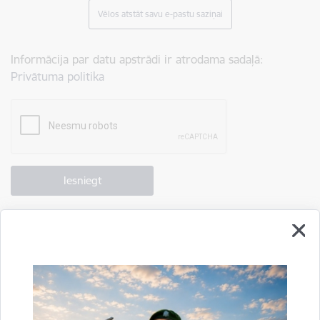
Vēlos atstāt savu e-pastu saziņai
Informācija par datu apstrādi ir atrodama sadaļā:
Privātuma politika
Drukāt lapu