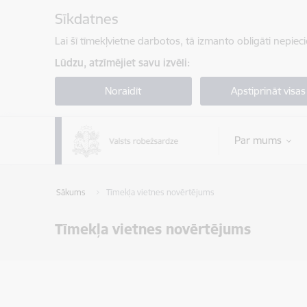
Pāriet uz lapas saturu
Sīkdatnes
Lai šī tīmekļvietne darbotos, tā izmanto obligāti nepiec
Lūdzu, atzīmējiet savu izvēli:
Noraidīt
Apstiprināt visas
Par mums
Sākums
Tīmekļa vietnes novērtējums
Tīmekļa vietnes novērtējums