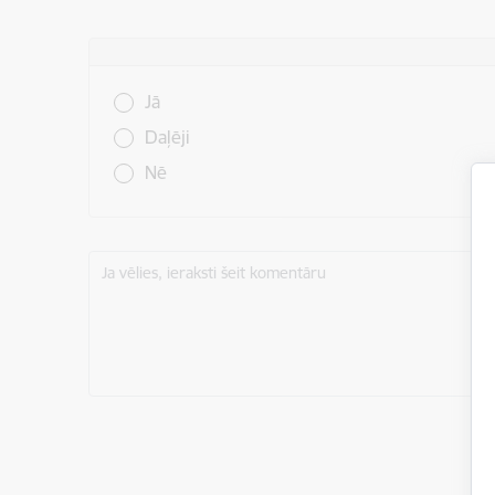
Vai šī informācija bija noderīga?
Jā
Daļēji
Nē
Ja vēlies, ieraksti šeit komentāru