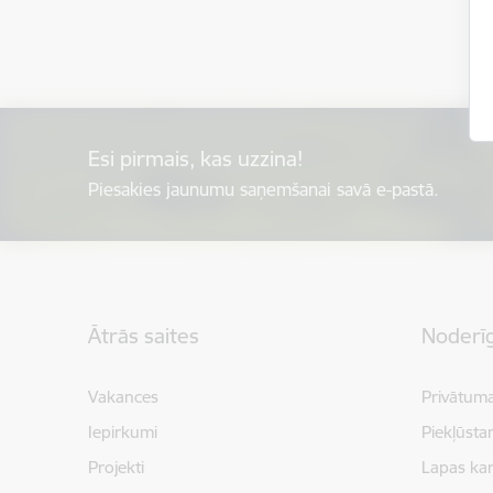
Esi pirmais, kas uzzina!
Piesakies jaunumu saņemšanai savā e-pastā.
Kājene
Ātrās saites
Noderīg
Vakances
Privātuma
Iepirkumi
Piekļūsta
Projekti
Lapas kar