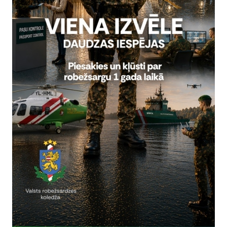
rivātuma politika
Vai šī informācija bija noderīga?