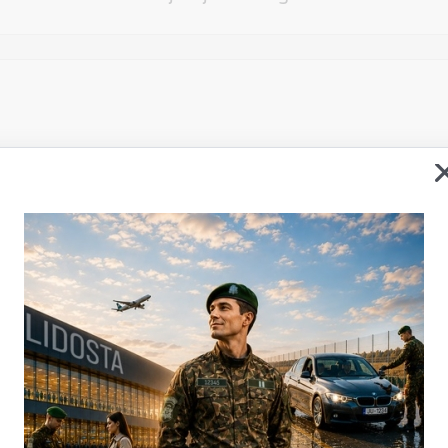
Vēlos atstāt savu e-pastu saziņai