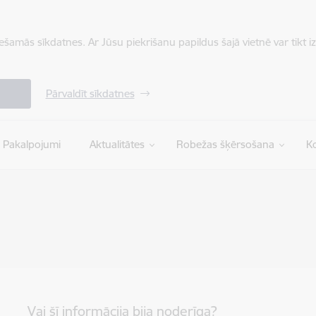
iešamās sīkdatnes. Ar Jūsu piekrišanu papildus šajā vietnē var tikt i
Pārvaldīt sīkdatnes
Pakalpojumi
Aktualitātes
Robežas šķērsošana
Ko
Vai šī informācija bija noderīga?