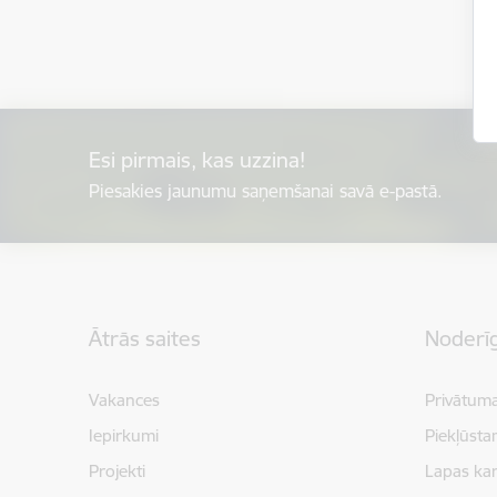
Esi pirmais, kas uzzina!
Piesakies jaunumu saņemšanai savā e-pastā.
Kājene
Ātrās saites
Noderīg
Vakances
Privātuma
Iepirkumi
Piekļūsta
Projekti
Lapas kar