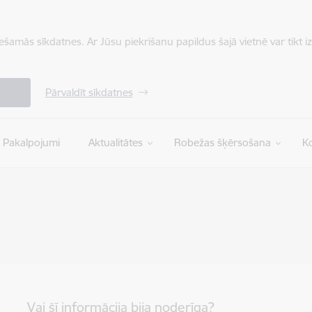
iešamās sīkdatnes. Ar Jūsu piekrišanu papildus šajā vietnē var tikt i
Pārvaldīt sīkdatnes
Pakalpojumi
Aktualitātes
Robežas šķērsošana
Ko
Vai šī informācija bija noderīga?