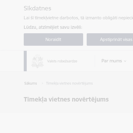
Pāriet uz lapas saturu
Sīkdatnes
Lai šī tīmekļvietne darbotos, tā izmanto obligāti nepiec
Lūdzu, atzīmējiet savu izvēli:
Noraidīt
Apstiprināt visas
Par mums
Sākums
Tīmekļa vietnes novērtējums
Tīmekļa vietnes novērtējums