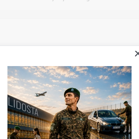
Vēlos atstāt savu e-pastu saziņai