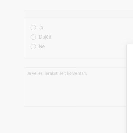
Vai šī informācija bija noderīga?
Jā
Daļēji
Nē
Ja vēlies, ieraksti šeit komentāru