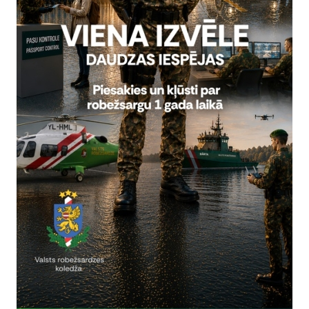
rivātuma politika
Vai šī informācija bija noderīga?