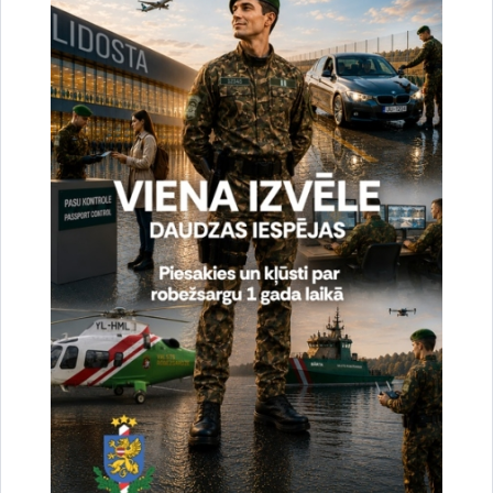
Vai šī informācija bija noderīga?
Sniegt atsauksmi
Esi pirmais, kas uzzina!