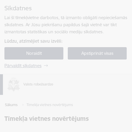
Pāriet uz lapas saturu
Sīkdatnes
Spied
lai meklētu
Enter
Lai šī tīmekļvietne darbotos, tā izmanto obligāti nepieciešamās
sīkdatnes. Ar Jūsu piekrišanu papildus šajā vietnē var tikt
izmantotas statistikas un sociālo mediju sīkdatnes.
Lūdzu, atzīmējiet savu izvēli:
Noraidīt
Apstiprināt visas
Pārvaldīt sīkdatnes
Sākums
Tīmekļa vietnes novērtējums
Tīmekļa vietnes novērtējums