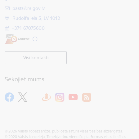
E-pasts:
pasts@rs.gov.lv
Rūdolfa iela 5, LV 1012
+371 67075600
Visi kontakti
Sekojiet mums
© 2026 Valsts robežsardze, publicētā satura visas tiesības aizsargātas.
© 2020 Valsts kanceleja, Tīmekļvietņu vienotās platformas visas tiesības