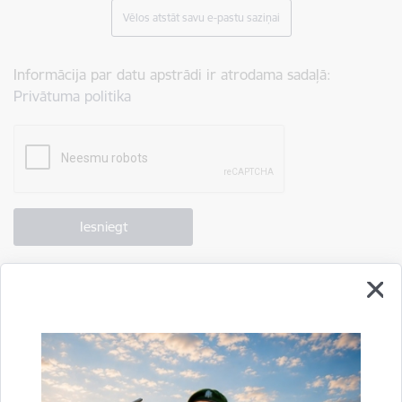
Vēlos atstāt savu e-pastu saziņai
Informācija par datu apstrādi ir atrodama sadaļā:
Privātuma politika
Drukāt lapu