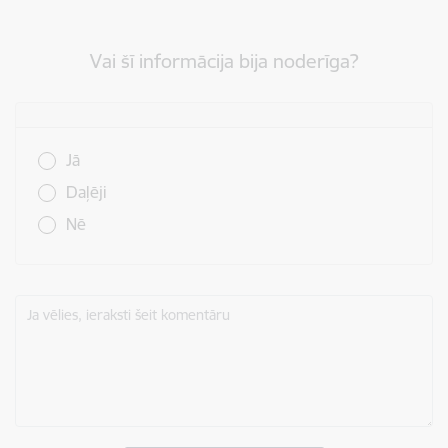
Vai šī informācija bija noderīga?
Vai šī informācija bija noderīga?
Jā
Daļēji
Nē
Ja vēlies, ieraksti šeit komentāru