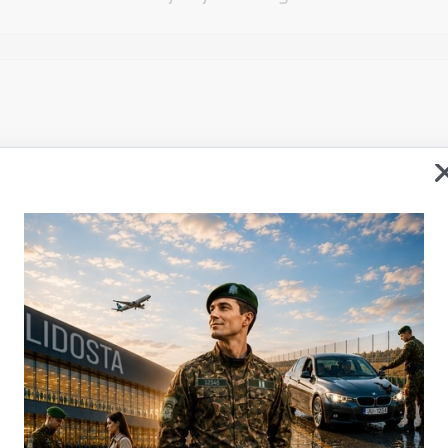
Vēlos atstāt savu e-pastu saziņai