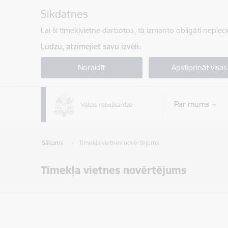
Pāriet uz lapas saturu
Sīkdatnes
Lai šī tīmekļvietne darbotos, tā izmanto obligāti nepiec
Lūdzu, atzīmējiet savu izvēli:
Noraidīt
Apstiprināt visas
Par mums
Sākums
Tīmekļa vietnes novērtējums
Tīmekļa vietnes novērtējums