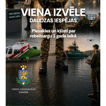
rivātuma politika
Vai šī informācija bija noderīga?