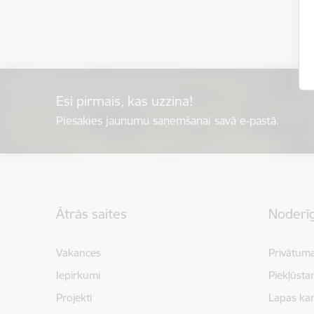
Esi pirmais, kas uzzina!
Piesakies jaunumu saņemšanai savā e-pastā.
Kājene
Ātrās saites
Noderīg
Vakances
Privātuma
Iepirkumi
Piekļūsta
Projekti
Lapas kar