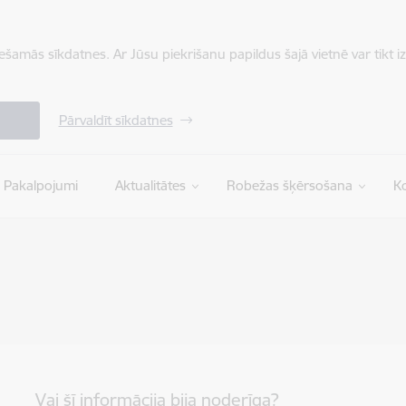
iešamās sīkdatnes. Ar Jūsu piekrišanu papildus šajā vietnē var tikt i
Pārvaldīt sīkdatnes
Pakalpojumi
Aktualitātes
Robežas šķērsošana
Ko
Vai šī informācija bija noderīga?