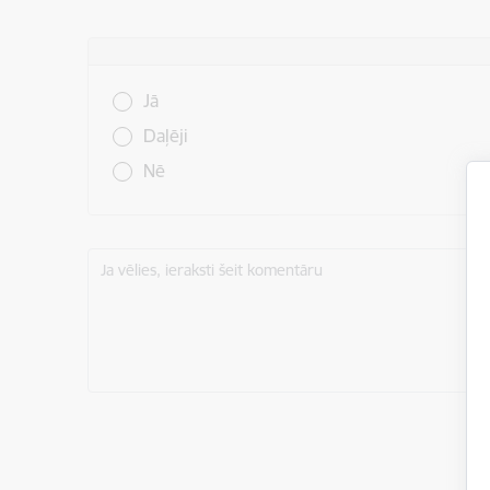
Vai šī informācija bija noderīga?
Jā
Daļēji
Nē
Ja vēlies, ieraksti šeit komentāru