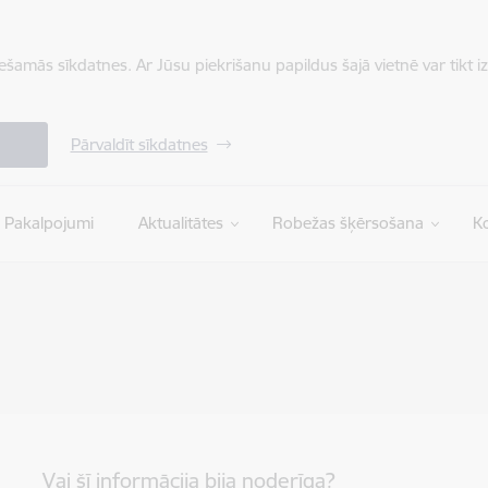
iešamās sīkdatnes. Ar Jūsu piekrišanu papildus šajā vietnē var tikt i
Pārvaldīt sīkdatnes
Pakalpojumi
Aktualitātes
Robežas šķērsošana
Ko
Vai šī informācija bija noderīga?