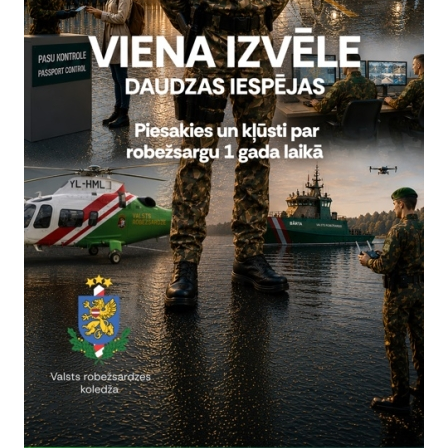
rivātuma politika
Vai šī informācija bija noderīga?