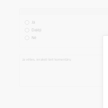
Vai šī informācija bija noderīga?
Jā
Daļēji
Nē
Ja vēlies, ieraksti šeit komentāru