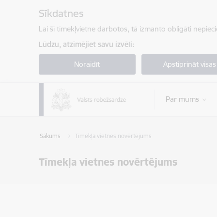
Pāriet uz lapas saturu
Sīkdatnes
Lai šī tīmekļvietne darbotos, tā izmanto obligāti nepiec
Lūdzu, atzīmējiet savu izvēli:
Noraidīt
Apstiprināt visas
Par mums
Sākums
Tīmekļa vietnes novērtējums
Tīmekļa vietnes novērtējums