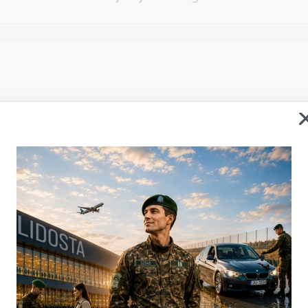
Vēlos atstāt savu e-pastu saziņai