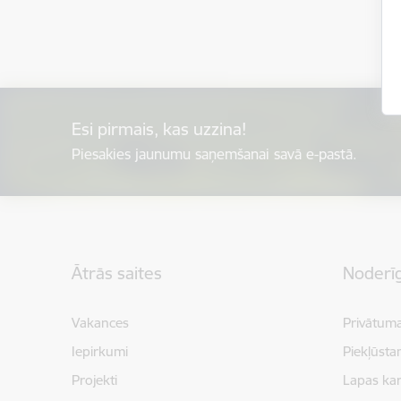
Esi pirmais, kas uzzina!
Piesakies jaunumu saņemšanai savā e-pastā.
Kājene
Ātrās saites
Noderīg
Vakances
Privātuma
Iepirkumi
Piekļūsta
Projekti
Lapas kar