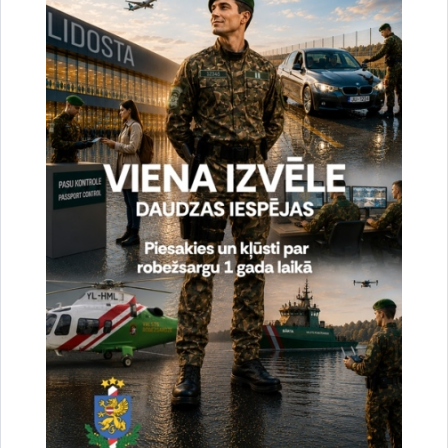
Vai šī informācija bija noderīga?
Sniegt atsauksmi
Esi pirmais, kas uzzina!