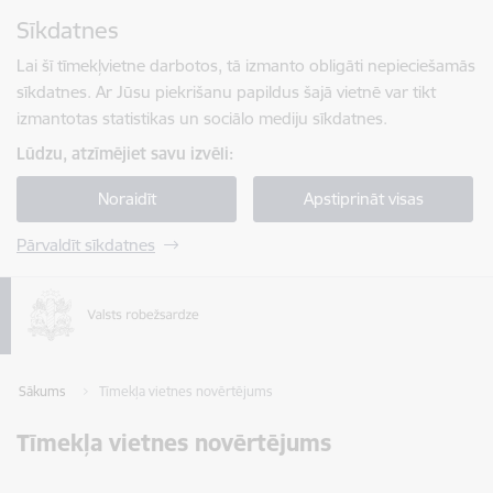
Pāriet uz lapas saturu
Sīkdatnes
Spied
lai meklētu
Enter
Lai šī tīmekļvietne darbotos, tā izmanto obligāti nepieciešamās
sīkdatnes. Ar Jūsu piekrišanu papildus šajā vietnē var tikt
izmantotas statistikas un sociālo mediju sīkdatnes.
Lūdzu, atzīmējiet savu izvēli:
Noraidīt
Apstiprināt visas
Pārvaldīt sīkdatnes
Sākums
Tīmekļa vietnes novērtējums
Tīmekļa vietnes novērtējums