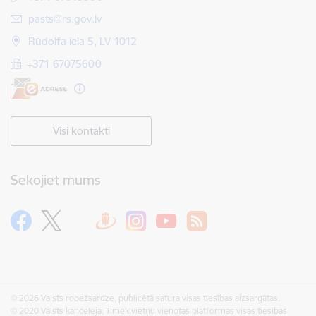
E-pasts:
pasts@rs.gov.lv
Rūdolfa iela 5, LV 1012
+371 67075600
Visi kontakti
Sekojiet mums
© 2026 Valsts robežsardze, publicētā satura visas tiesības aizsargātas.
© 2020 Valsts kanceleja, Tīmekļvietņu vienotās platformas visas tiesības