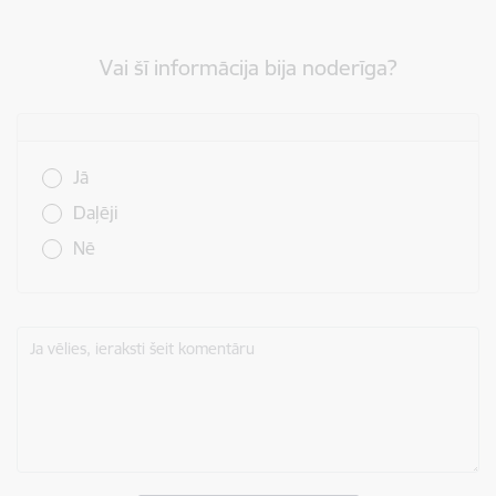
Vai šī informācija bija noderīga?
Vai šī informācija bija noderīga?
Jā
Daļēji
Nē
Ja vēlies, ieraksti šeit komentāru