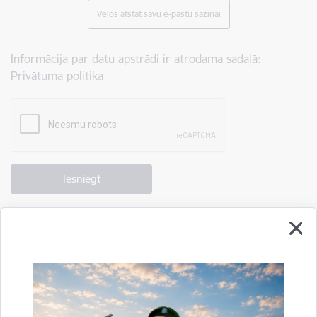
Vēlos atstāt savu e-pastu saziņai
Informācija par datu apstrādi ir atrodama sadaļā:
Privātuma politika
Drukāt lapu