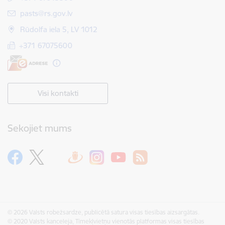
E-pasts:
pasts@rs.gov.lv
Rūdolfa iela 5, LV 1012
+371 67075600
Visi kontakti
Sekojiet mums
© 2026 Valsts robežsardze, publicētā satura visas tiesības aizsargātas.
© 2020 Valsts kanceleja, Tīmekļvietņu vienotās platformas visas tiesības