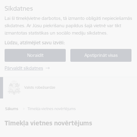
Pāriet uz lapas saturu
Sīkdatnes
Spied
lai meklētu
Enter
Lai šī tīmekļvietne darbotos, tā izmanto obligāti nepieciešamās
sīkdatnes. Ar Jūsu piekrišanu papildus šajā vietnē var tikt
izmantotas statistikas un sociālo mediju sīkdatnes.
Lūdzu, atzīmējiet savu izvēli:
Noraidīt
Apstiprināt visas
Pārvaldīt sīkdatnes
Sākums
Tīmekļa vietnes novērtējums
Tīmekļa vietnes novērtējums