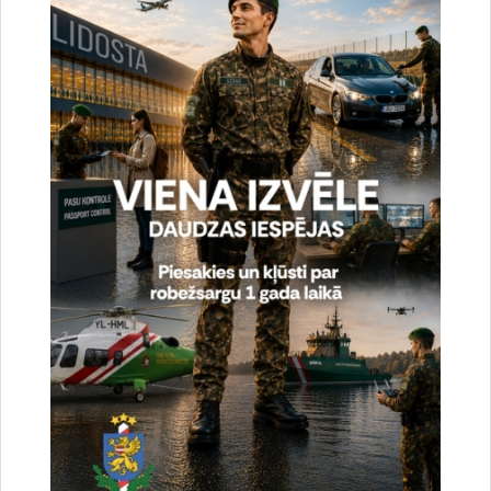
Vai šī informācija bija noderīga?
Sniegt atsauksmi
Esi pirmais, kas uzzina!