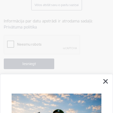
Vēlos atstāt savu e-pastu saziņai
Informācija par datu apstrādi ir atrodama sadaļā:
Privātuma politika
Drukāt lapu