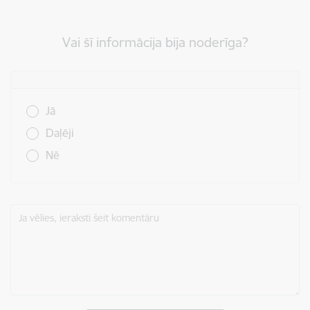
Vai šī informācija bija noderīga?
Vai šī informācija bija noderīga?
Jā
Daļēji
Nē
Ja vēlies, ieraksti šeit komentāru