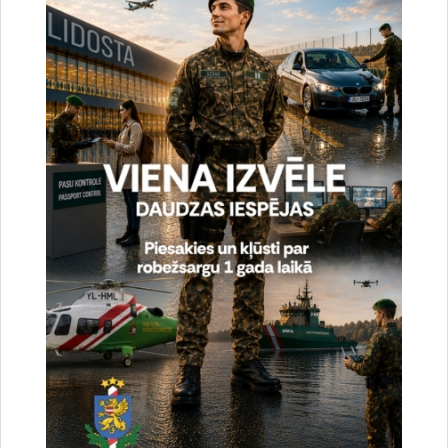
Vai šī informācija bija noderīga?
Sniegt atsauksmi
Esi pirmais, kas uzzina!