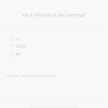
Vai šī informācija bija noderīga?
Vai šī informācija bija noderīga?
Jā
Daļēji
Nē
Ja vēlies, ieraksti šeit komentāru