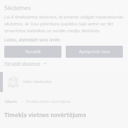
Pāriet uz lapas saturu
Sīkdatnes
Spied
lai meklētu
Enter
Lai šī tīmekļvietne darbotos, tā izmanto obligāti nepieciešamās
sīkdatnes. Ar Jūsu piekrišanu papildus šajā vietnē var tikt
izmantotas statistikas un sociālo mediju sīkdatnes.
Lūdzu, atzīmējiet savu izvēli:
Noraidīt
Apstiprināt visas
Pārvaldīt sīkdatnes
Sākums
Tīmekļa vietnes novērtējums
Tīmekļa vietnes novērtējums