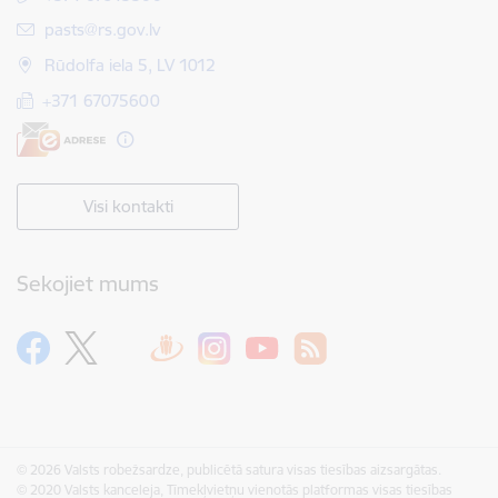
E-pasts:
pasts@rs.gov.lv
Rūdolfa iela 5, LV 1012
+371 67075600
Visi kontakti
Sekojiet mums
© 2026 Valsts robežsardze, publicētā satura visas tiesības aizsargātas.
© 2020 Valsts kanceleja, Tīmekļvietņu vienotās platformas visas tiesības