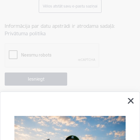
Vēlos atstāt savu e-pastu saziņai
Informācija par datu apstrādi ir atrodama sadaļā:
Privātuma politika
Drukāt lapu