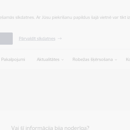
iešamās sīkdatnes. Ar Jūsu piekrišanu papildus šajā vietnē var tikt i
Pārvaldīt sīkdatnes
Pakalpojumi
Aktualitātes
Robežas šķērsošana
Ko
Vai šī informācija bija noderīga?