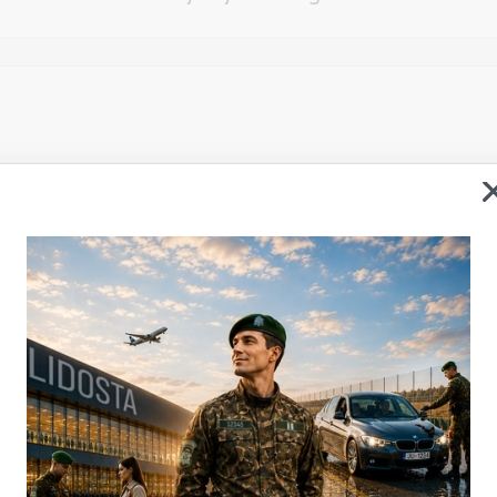
Vēlos atstāt savu e-pastu saziņai