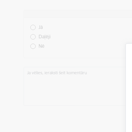
Vai šī informācija bija noderīga?
Jā
Daļēji
Nē
Ja vēlies, ieraksti šeit komentāru