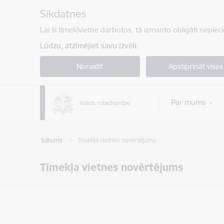
Pāriet uz lapas saturu
Sīkdatnes
Lai šī tīmekļvietne darbotos, tā izmanto obligāti nepiec
Lūdzu, atzīmējiet savu izvēli:
Noraidīt
Apstiprināt visas
Par mums
Sākums
Tīmekļa vietnes novērtējums
Tīmekļa vietnes novērtējums