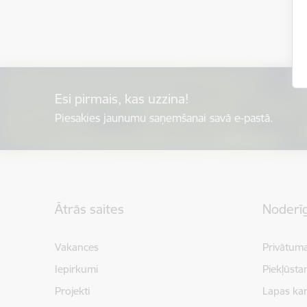
Esi pirmais, kas uzzina!
Piesakies jaunumu saņemšanai savā e-pastā.
Kājene
Ātrās saites
Noderīg
Vakances
Privātuma
Iepirkumi
Piekļūsta
Projekti
Lapas kar