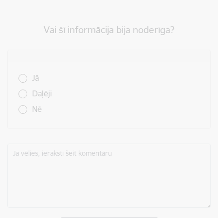
Vai šī informācija bija noderīga?
Vai šī informācija bija noderīga?
Jā
Daļēji
Nē
Ja vēlies, ieraksti šeit komentāru