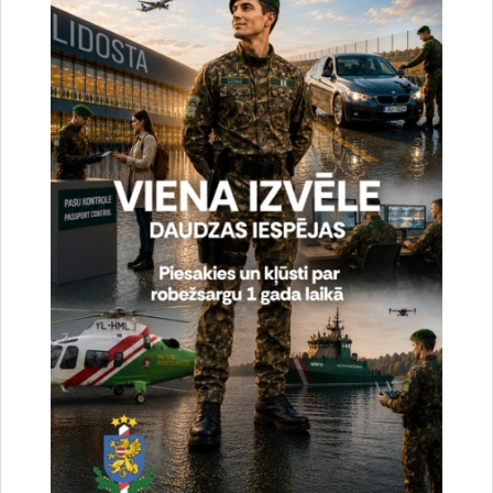
Vai šī informācija bija noderīga?
Sniegt atsauksmi
Esi pirmais, kas uzzina!