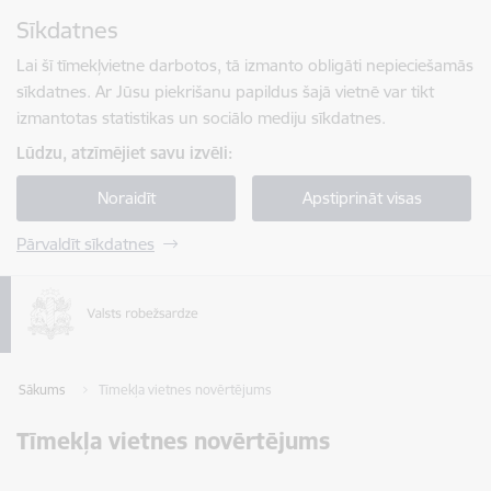
Pāriet uz lapas saturu
Sīkdatnes
Spied
lai meklētu
Enter
Lai šī tīmekļvietne darbotos, tā izmanto obligāti nepieciešamās
sīkdatnes. Ar Jūsu piekrišanu papildus šajā vietnē var tikt
izmantotas statistikas un sociālo mediju sīkdatnes.
Lūdzu, atzīmējiet savu izvēli:
Noraidīt
Apstiprināt visas
Pārvaldīt sīkdatnes
Sākums
Tīmekļa vietnes novērtējums
Tīmekļa vietnes novērtējums