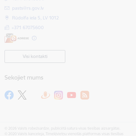
E-pasts:
pasts@rs.gov.lv
Rūdolfa iela 5, LV 1012
+371 67075600
Visi kontakti
Sekojiet mums
© 2026 Valsts robežsardze, publicētā satura visas tiesības aizsargātas.
© 2020 Valsts kanceleja, Tīmekļvietņu vienotās platformas visas tiesības