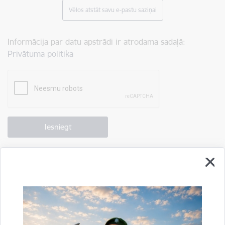
Vēlos atstāt savu e-pastu saziņai
Informācija par datu apstrādi ir atrodama sadaļā:
Privātuma politika
Drukāt lapu