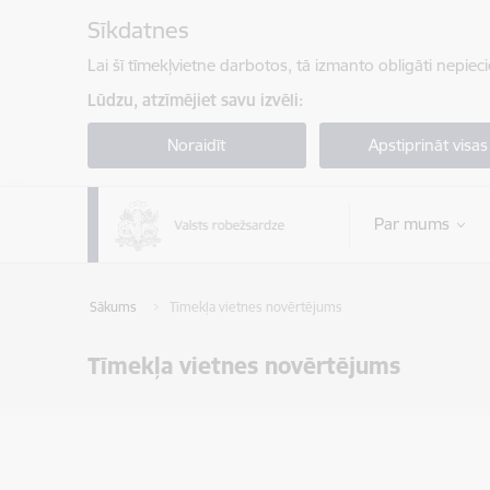
Pāriet uz lapas saturu
Sīkdatnes
Lai šī tīmekļvietne darbotos, tā izmanto obligāti nepiec
Lūdzu, atzīmējiet savu izvēli:
Noraidīt
Apstiprināt visas
Par mums
Sākums
Tīmekļa vietnes novērtējums
Tīmekļa vietnes novērtējums