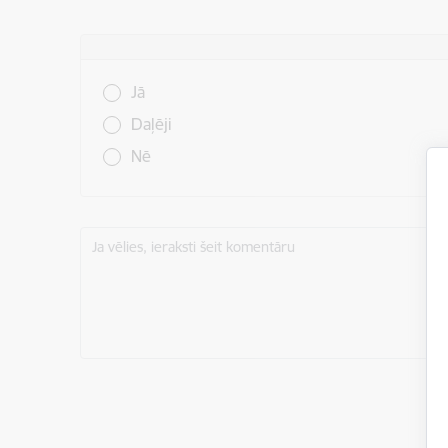
Vai šī informācija bija noderīga?
Jā
Daļēji
Nē
Ja vēlies, ieraksti šeit komentāru