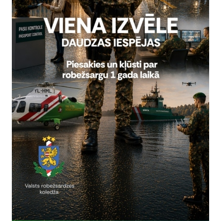
rivātuma politika
Vai šī informācija bija noderīga?