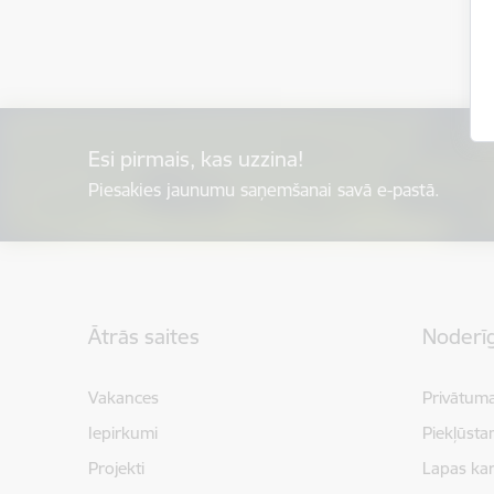
Esi pirmais, kas uzzina!
Piesakies jaunumu saņemšanai savā e-pastā.
Kājene
Ātrās saites
Noderīg
Vakances
Privātuma
Iepirkumi
Piekļūsta
Projekti
Lapas kar