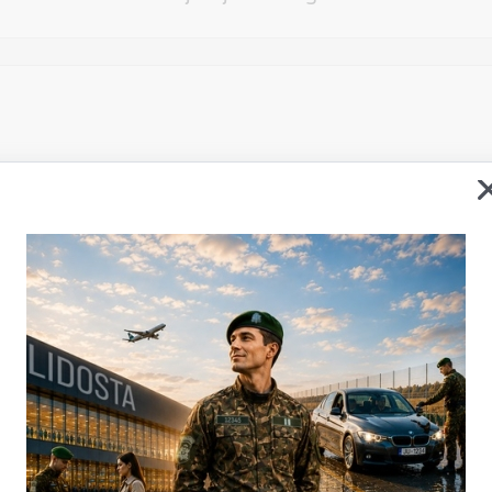
Vēlos atstāt savu e-pastu saziņai