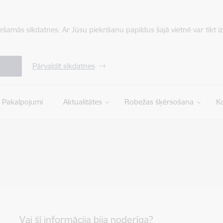
iešamās sīkdatnes. Ar Jūsu piekrišanu papildus šajā vietnē var tikt i
Pārvaldīt sīkdatnes
Pakalpojumi
Aktualitātes
Robežas šķērsošana
Ko
Vai šī informācija bija noderīga?