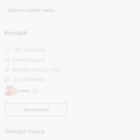
Sīkdatņu izvēles maiņa
Kontakti
+371 67913300
E-pasts:
pasts@rs.gov.lv
Rūdolfa iela 5, LV 1012
+371 67075600
Visi kontakti
Sekojiet mums