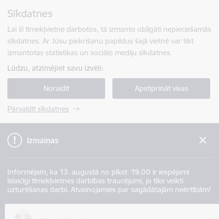
Pāriet uz lapas saturu
Sīkdatnes
Spied
lai meklētu
Enter
Lai šī tīmekļvietne darbotos, tā izmanto obligāti nepieciešamās
sīkdatnes. Ar Jūsu piekrišanu papildus šajā vietnē var tikt
izmantotas statistikas un sociālo mediju sīkdatnes.
Lūdzu, atzīmējiet savu izvēli:
Noraidīt
Apstiprināt visas
Pārvaldīt sīkdatnes
Izmaiņas
Informējam, ka 13. augustā no plkst. 19.00 ir iespējami
īslaicīgi tīmekļvietnes darbības traucējumi, jo tiks veikti
uzturēšanas darbi. Atvainojamies par sagādātajām neērtībām!