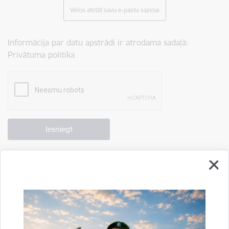
Vēlos atstāt savu e-pastu saziņai
Informācija par datu apstrādi ir atrodama sadaļā:
Privātuma politika
Drukāt lapu