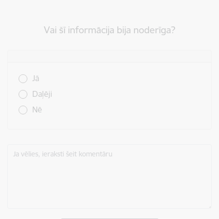
Vai šī informācija bija noderīga?
Vai šī informācija bija noderīga?
Jā
Daļēji
Nē
Ja vēlies, ieraksti šeit komentāru