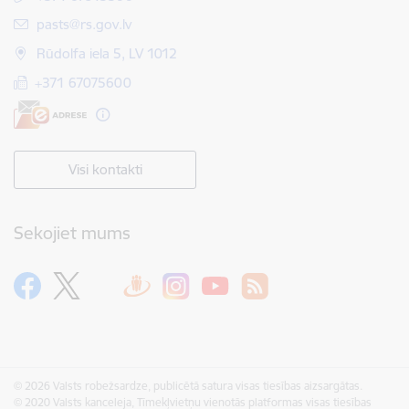
E-pasts:
pasts@rs.gov.lv
Rūdolfa iela 5, LV 1012
+371 67075600
Visi kontakti
Sekojiet mums
© 2026 Valsts robežsardze, publicētā satura visas tiesības aizsargātas.
© 2020 Valsts kanceleja, Tīmekļvietņu vienotās platformas visas tiesības