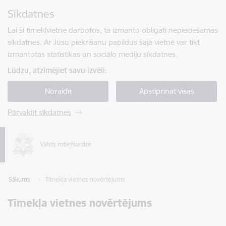
Pāriet uz lapas saturu
Sīkdatnes
Spied
lai meklētu
Enter
Lai šī tīmekļvietne darbotos, tā izmanto obligāti nepieciešamās
sīkdatnes. Ar Jūsu piekrišanu papildus šajā vietnē var tikt
izmantotas statistikas un sociālo mediju sīkdatnes.
Lūdzu, atzīmējiet savu izvēli:
Noraidīt
Apstiprināt visas
Pārvaldīt sīkdatnes
Sākums
Tīmekļa vietnes novērtējums
Tīmekļa vietnes novērtējums