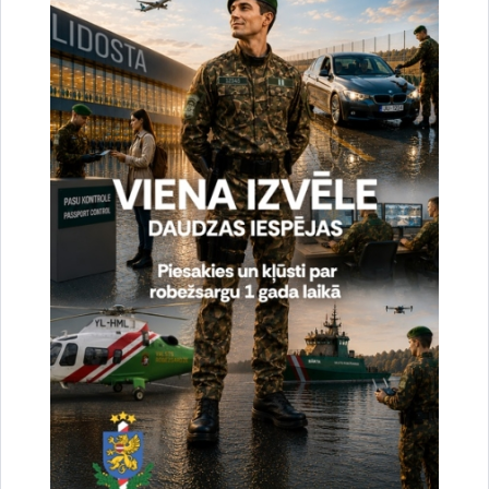
Vai šī informācija bija noderīga?
Sniegt atsauksmi
Esi pirmais, kas uzzina!