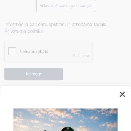
Vēlos atstāt savu e-pastu saziņai
Informācija par datu apstrādi ir atrodama sadaļā:
Privātuma politika
Drukāt lapu