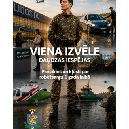
Vai šī informācija bija noderīga?
Sniegt atsauksmi
Esi pirmais, kas uzzina!