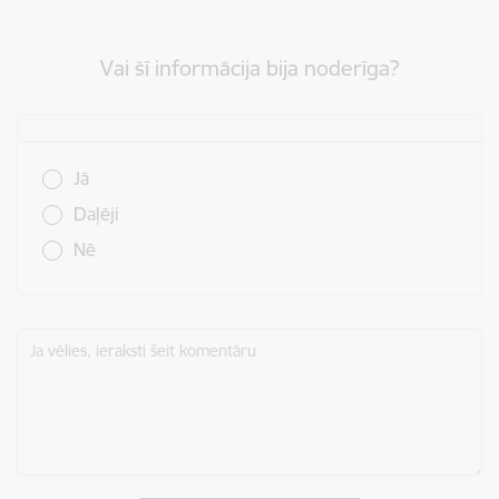
Vai šī informācija bija noderīga?
Vai šī informācija bija noderīga?
Jā
Daļēji
Nē
Ja vēlies, ieraksti šeit komentāru