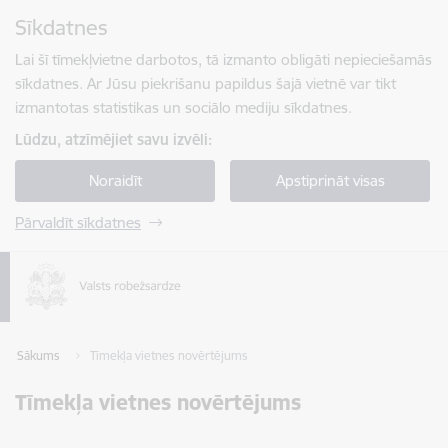
Pāriet uz lapas saturu
Sīkdatnes
Spied
lai meklētu
Enter
Lai šī tīmekļvietne darbotos, tā izmanto obligāti nepieciešamās
sīkdatnes. Ar Jūsu piekrišanu papildus šajā vietnē var tikt
izmantotas statistikas un sociālo mediju sīkdatnes.
Lūdzu, atzīmējiet savu izvēli:
Noraidīt
Apstiprināt visas
Pārvaldīt sīkdatnes
Sākums
Tīmekļa vietnes novērtējums
Tīmekļa vietnes novērtējums