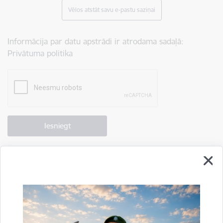
Vēlos atstāt savu e-pastu saziņai
Informācija par datu apstrādi ir atrodama sadaļā:
Privātuma politika
Drukāt lapu