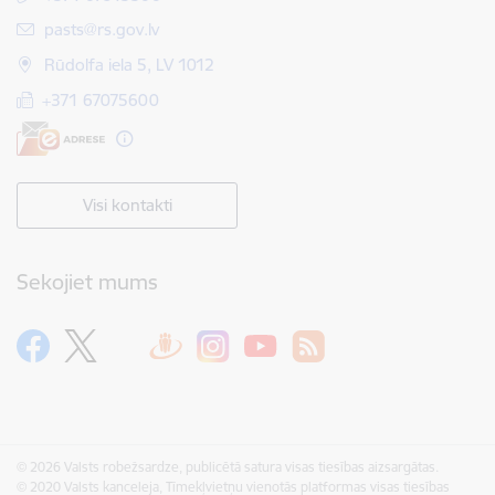
E-pasts:
pasts@rs.gov.lv
Rūdolfa iela 5, LV 1012
+371 67075600
Visi kontakti
Sekojiet mums
© 2026 Valsts robežsardze, publicētā satura visas tiesības aizsargātas.
© 2020 Valsts kanceleja, Tīmekļvietņu vienotās platformas visas tiesības